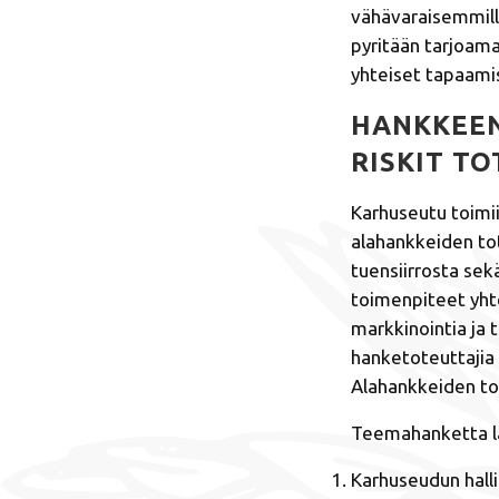
vähävaraisemmill
pyritään tarjoama
yhteiset tapaamis
HANKKEEN
RISKIT T
Karhuseutu toimii
alahankkeiden tot
tuensiirrosta se
toimenpiteet yhte
markkinointia ja
hanketoteuttajia 
Alahankkeiden to
Teemahanketta l
Karhuseudun hall