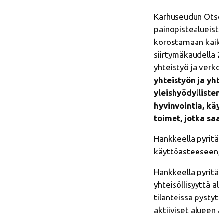
Karhuseudun Otso 
painopistealueist
korostamaan kaik
siirtymäkaudella 
yhteistyö ja ver
yhteistyön ja
yht
yleishyödylliste
hyvinvointia, kä
toimet, jotka s
Hankkeella pyritä
käyttöasteeseen,
Hankkeella pyritä
yhteisöllisyyttä 
tilanteissa pysty
aktiiviset alueen 