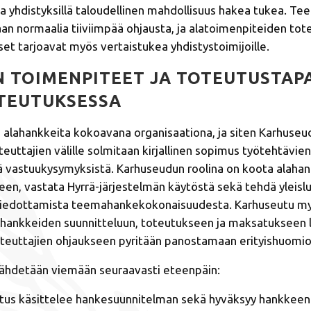
a yhdistyksillä taloudellinen mahdollisuus hakea tukea. T
an normaalia tiiviimpää ohjausta, ja alatoimenpiteiden tote
et tarjoavat myös vertaistukea yhdistystoimijoille.
 TOIMENPITEET JA TOTEUTUSTAP
OTEUTUKSESSA
 alahankkeita kokoavana organisaationa, ja siten Karhuseu
euttajien välille solmitaan kirjallinen sopimus työtehtävien
kä vastuukysymyksistä. Karhuseudun roolina on koota alaha
en, vastata Hyrrä-­järjestelmän käytöstä sekä tehdä yleisl
 tiedottamista teemahankekokonaisuudesta. Karhuseutu m
hankkeiden suunnitteluun, toteutukseen ja maksatukseen lii
teuttajien ohjaukseen pyritään panostamaan erityishuomio
ähdetään viemään seuraavasti eteenpäin:
itus käsittelee hankesuunnitelman sekä hyväksyy hankkeen