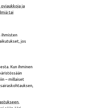
 oviaukkoja ja
lmiä tai
s ihmisten
ikutukset, jos
desta. Kun ihminen
mpäristössään
iin – millaiset
 sairaskohtauksen,
lastukseen,