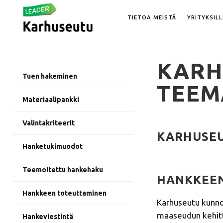
TIETOA MEISTÄ
YRITYKSILL
KARH
Tuen hakeminen
TEEM
Materiaalipankki
Valintakriteerit
KARHUSEU
Hanketukimuodot
Teemoitettu hankehaku
HANKKEEN
Hankkeen toteuttaminen
Karhuseutu kunno
maaseudun kehitt
Hankeviestintä