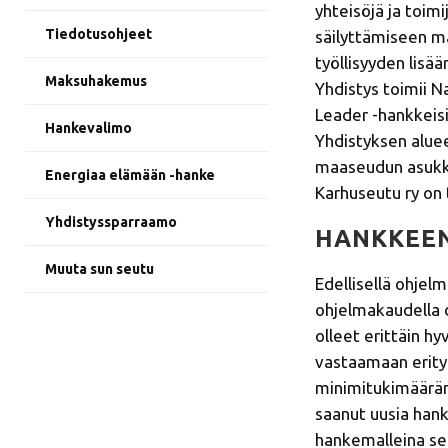
yhteisöjä ja toim
Tiedotusohjeet
säilyttämiseen ma
työllisyyden lisä
Maksuhakemus
Yhdistys toimii Na
Leader -hankkeisii
Hankevalimo
Yhdistyksen aluee
maaseudun asukkais
Energiaa elämään -hanke
Karhuseutu ry on 
Yhdistyssparraamo
HANKKEEN
Muuta sun seutu
Edellisellä ohje
ohjelmakaudella 
olleet erittäin h
vastaamaan erityi
minimitukimäärän
saanut uusia han
hankemalleina sel