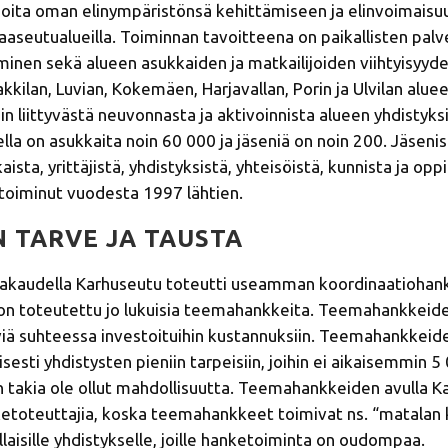
ijoita oman elinympäristönsä kehittämiseen ja elinvoimais
aseutualueilla. Toiminnan tavoitteena on paikallisten palv
äminen sekä alueen asukkaiden ja matkailijoiden viihtyisyyd
kkilan, Luvian, Kokemäen, Harjavallan, Porin ja Ulvilan alue
n liittyvästä neuvonnasta ja aktivoinnista alueen yhdistyksill
lla on asukkaita noin 60 000 ja jäseniä on noin 200. Jäseni
ta, yrittäjistä, yhdistyksistä, yhteisöistä, kunnista ja oppi
toiminut vuodesta 1997 lähtien.
 TARVE JA TAUSTA
lmakaudella Karhuseutu toteutti useamman koordinaatiohank
on toteutettu jo lukuisia teemahankkeita. Teemahankkeide
yviä suhteessa investoituihin kustannuksiin. Teemahankkeide
sesti yhdistysten pieniin tarpeisiin, joihin ei aikaisemmin 
 takia ole ollut mahdollisuutta. Teemahankkeiden avulla K
ketoteuttajia, koska teemahankkeet toimivat ns. “matalan
laisille yhdistykselle, joille hanketoiminta on oudompaa.