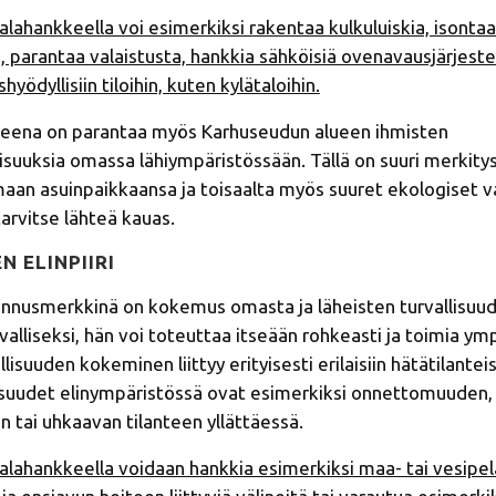
hankkeella voi esimerkiksi rakentaa kulkuluiskia, isontaa
, parantaa valaistusta, hankkia sähköisiä ovenavausjärjeste
hyödyllisiin tiloihin, kuten kylätaloihin.
eena on parantaa myös Karhuseudun alueen ihmisten
suuksia omassa lähiympäristössään. Tällä on suuri merkity
aan asuinpaikkaansa ja toisaalta myös suuret ekologiset va
arvitse lähteä kauas.
N ELINPIIRI
tunnusmerkkinä on kokemus omasta ja läheisten turvallisuu
valliseksi, hän voi toteuttaa itseään rohkeasti ja toimia y
llisuuden kokeminen liittyy erityisesti erilaisiin hätätilanteis
suudet elinympäristössä ovat esimerkiksi onnettomuuden,
n tai uhkaavan tilanteen yllättäessä.
ahankkeella voidaan hankkia esimerkiksi maa- tai vesipe