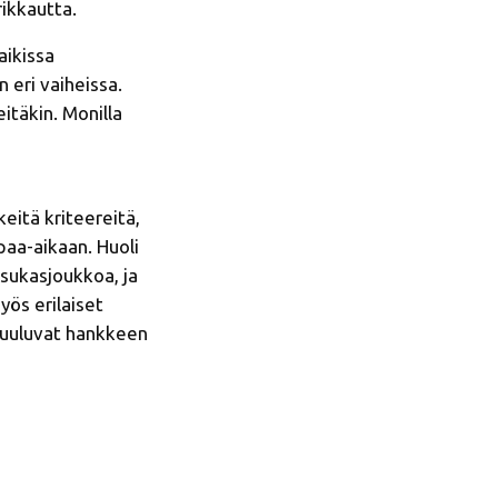
ikkautta.
aikissa
 eri vaiheissa.
itäkin. Monilla
eitä kriteereitä,
paa-aikaan. Huoli
sukasjoukkoa, ja
yös erilaiset
 kuuluvat hankkeen