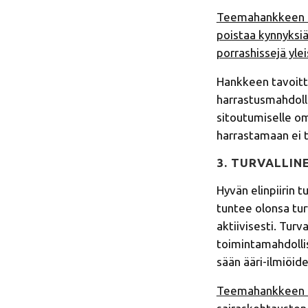
Teemahankkeen ala
poistaa kynnyksiä
porrashissejä yleis
Hankkeen tavoitt
harrastusmahdolli
sitoutumiselle om
harrastamaan ei t
3. TURVALLINE
Hyvän elinpiirin 
tuntee olonsa tur
aktiivisesti. Turva
toimintamahdolli
sään ääri-ilmiöide
Teemahankkeen al