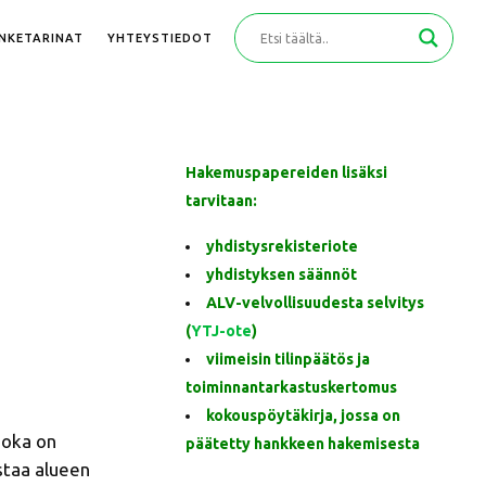
ANKETARINAT
YHTEYSTIEDOT
Hakemuspapereiden lisäksi
tarvitaan:
yhdistysrekisteriote
yhdistyksen säännöt
ALV-velvollisuudesta selvitys
(
YTJ-ote
)
viimeisin tilinpäätös ja
toiminnantarkastuskertomus
kokouspöytäkirja, jossa on
joka on
päätetty hankkeen hakemisesta
staa alueen