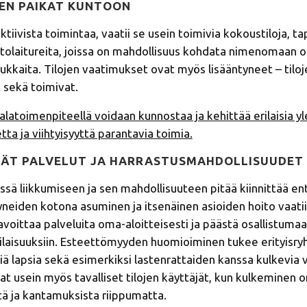
SEN PAIKAT KUNTOON
i aktiivista toimintaa, vaatii se usein toimivia kokoustiloja,
itolaitureita, joissa on mahdollisuus kohdata nimenomaan 
ukkaita. Tilojen vaatimukset ovat myös lisääntyneet – tiloje
t sekä toimivat.
toimenpiteellä voidaan kunnostaa ja kehittää erilaisia yl
tta ja viihtyisyyttä parantavia toimia.
MÄT PALVELUT JA HARRASTUSMAHDOLLISUUDET
sä liikkumiseen ja sen mahdollisuuteen pitää kiinnittää e
neiden kotona asuminen ja itsenäinen asioiden hoito vaatii,
voittaa palveluita oma-aloitteisesti ja päästä osallistuma
 tilaisuuksiin. Esteettömyyden huomioiminen tukee erityisry
eniä lapsia sekä esimerkiksi lastenrattaiden kanssa kulkevia
at usein myös tavalliset tilojen käyttäjät, kun kulkeminen o
stä ja kantamuksista riippumatta.