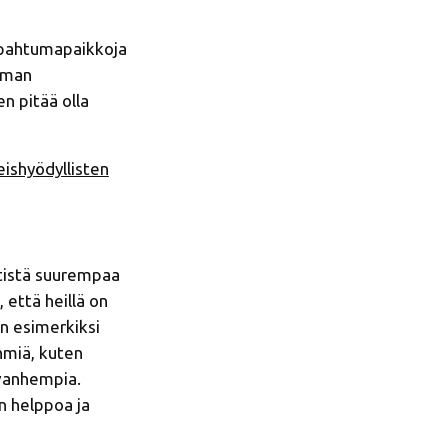
 tapahtumapaikkoja
oman
n pitää olla
eishyödyllisten
ntistä suurempaa
 että heillä on
an esimerkiksi
hmiä, kuten
 vanhempia.
n helppoa ja