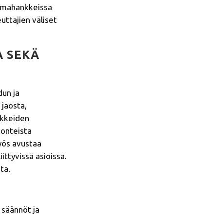
eemahankkeissa
uttajien väliset
A SEKÄ
dun ja
 jaosta,
nkkeiden
uonteista
yös avustaa
ttyvissä asioissa.
ta.
 säännöt ja