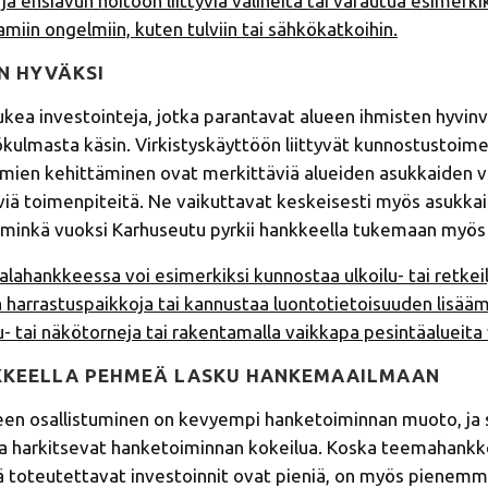
a ensiavun hoitoon liittyviä välineitä tai varautua esimerkik
amiin ongelmiin, kuten tulviin tai sähkökatkoihin.
N HYVÄKSI
kea investointeja, jotka parantavat alueen ihmisten hyvin
kulmasta käsin. Virkistyskäyttöön liittyvät kunnostustoime
mien kehittäminen ovat merkittäviä alueiden asukkaiden vii
äviä toimenpiteitä. Ne vaikuttavat keskeisesti myös asukka
 minkä vuoksi Karhuseutu pyrkii hankkeella tukemaan myös 
hankkeessa voi esimerkiksi kunnostaa ulkoilu- tai retkeil
iä harrastuspaikkoja tai kannustaa luontotietoisuuden lisää
- tai näkötorneja tai rakentamalla vaikkapa pesintäalueita v
KKEELLA PEHMEÄ LASKU HANKEMAAILMAAN
 osallistuminen on kevyempi hanketoiminnan muoto, ja se 
otka harkitsevat hanketoiminnan kokeilua. Koska teemahank
 toteutettavat investoinnit ovat pieniä, on myös pienemmil