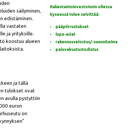
uuden
Rakentamisinvestoinnin ollessa
eluiden säilyminen,
kyseessä tulee selvittää:
en edistäminen.
ella vastaten
pääpiirrustukset
e ja yrityksille.
lupa-asiat
stö koostuu alueen
rakennusselostus/-suunnitelma
laitoksista.
palovakuutustodistus
keen ja tällä
n tulokset ovat
n avulla pystyttiin
5 000 euron
arhuseutu on
 kynnyksen”