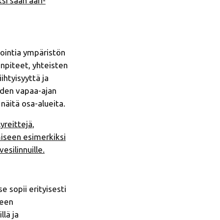
si sään ääri-
vointia ympäristön
npiteet, yhteisten
htyisyyttä ja
iden vapaa-ajan
näitä osa-alueita.
yreittejä,
miseen esimerkiksi
esilinnuille.
sopii erityisesti
keen
lä ja