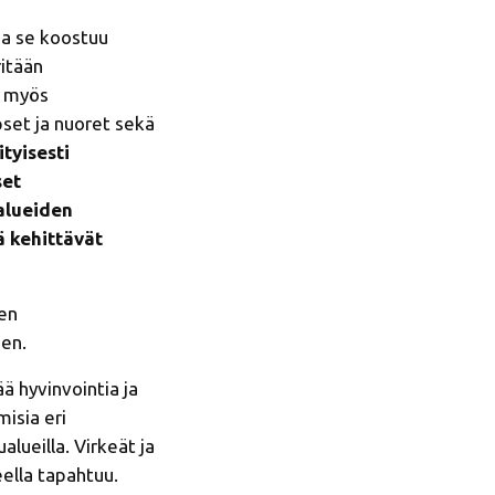
ja se koostuu
ritään
n myös
pset ja nuoret sekä
tyisesti
set
 alueiden
ä kehittävät
jen
en.
ä hyvinvointia ja
isia eri
lueilla. Virkeät ja
eella tapahtuu.