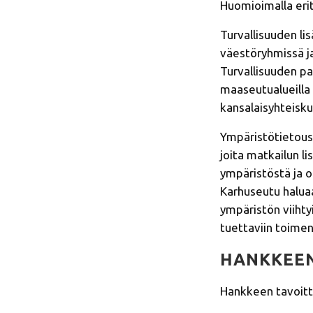
Huomioimalla erit
Turvallisuuden li
väestöryhmissä ja 
Turvallisuuden pa
maaseutualueilla e
kansalaisyhteisku
Ympäristötietous,
joita matkailun l
ympäristöstä ja 
Karhuseutu haluaa
ympäristön viihty
tuettaviin toimenp
HANKKEEN
Hankkeen tavoitt