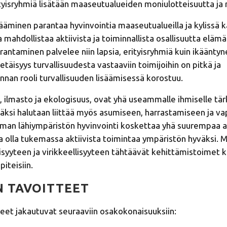
yisryhmiä lisätään maaseutualueiden moniulotteisuutta ja r
sääminen parantaa hyvinvointia maaseutualueilla ja kylissä k
mahdollistaa aktiivista ja toiminnallista osallisuutta elämän
rantaminen palvelee niin lapsia, erityisryhmiä kuin ikääntyne
täisyys turvallisuudesta vastaaviin toimijoihin on pitkä ja
nnan rooli turvallisuuden lisäämisessä korostuu.
 ilmasto ja ekologisuus, ovat yhä useammalle ihmiselle tärk
isäksi halutaan liittää myös asumiseen, harrastamiseen ja va
oman lähiympäristön hyvinvointi koskettaa yhä suurempaa a
 olla tukemassa aktiivista toimintaa ympäristön hyväksi. M
isyyteen ja virikkeellisyyteen tähtäävät kehittämistoimet
iteisiin.
 TAVOITTEET
eet jakautuvat seuraaviin osakokonaisuuksiin: