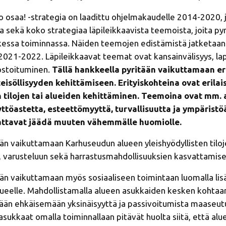
osaa! -strategia on laadittu ohjelmakaudelle 2014­-2020, 
a sekä koko strategiaa läpileikkaavista teemoista, joita py
essa toiminnassa. Näiden teemojen edistämistä jatketaa
2021-2022. Läpileikkaavat teemat ovat kansainvälisyys, la
kostoituminen.
Tällä hankkeella pyritään vaikuttamaan eri
eisöllisyyden kehittämiseen. Erityiskohteina ovat erilai
n tilojen tai alueiden kehittäminen. Teemoina ovat mm.
yttöastetta, esteettömyyttä, turvallisuutta ja ympäristö
aattavat jäädä muuten vähemmälle huomiolle.
än vaikuttamaan Karhuseudun alueen yleishyödyllisten tilo
 varusteluun sekä harrastusmahdollisuuksien kasvattamise
än vaikuttamaan myös sosiaaliseen toimintaan luomalla lisä
alueelle. Mahdollistamalla alueen asukkaiden kesken kohtaam
tään ehkäisemään yksinäisyyttä ja passivoitumista maaseutua
asukkaat omalla toiminnallaan pitävät huolta siitä, että alu