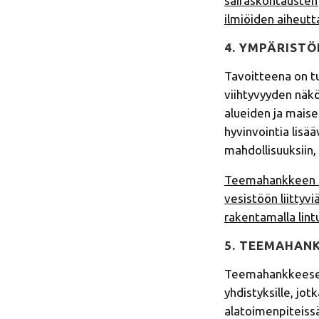
sairaskohtausten j
ilmiöiden aiheutt
4. YMPÄRISTÖ
Tavoitteena on tu
viihtyvyyden näkö
alueiden ja maise
hyvinvointia lisä
mahdollisuuksiin,
Teemahankkeen ala
vesistöön liittyv
rakentamalla lintu
5. TEEMAHAN
Teemahankkeeseen
yhdistyksille, j
alatoimenpiteissä