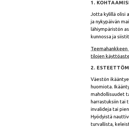
1. KOHTAAMI
Jotta kylillä olis
ja nykypäivän ma
lähiympäristön as
kunnossa ja siisti
Teemahankkeen ala
tilojen käyttöaste
2. ESTEETTÖ
Väestön ikääntyes
huomiota. Ikäänty
mahdollisuudet ta
harrastuksiin tai
invalideja tai pi
Hyödyistä nauttiv
turvallista, kelei