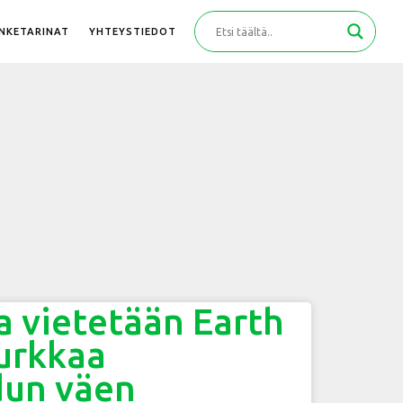
ANKETARINAT
YHTEYSTIEDOT
a vietetään Earth
kurkkaa
dun väen