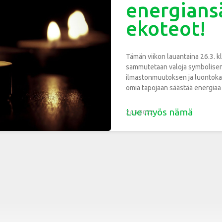
energiansä
ekoteot!
Tämän viikon lauantaina 26.3. k
sammutetaan valoja symbolisen
ilmastonmuutoksen ja luontoka
omia tapojaan säästää energiaa
Lue myös nämä
24.3.2022