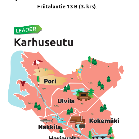
Friitalantie 13 B (3. krs)
.