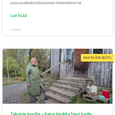
uusia asukkaita tutustumaan Kokemäkeen tai
Lue lisää
5.6.2026
MUUTA SUN SEUTU
Takaisin juurille – Kaisa Haukka löysi kodin