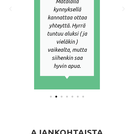
annattaa
Matalalla
hie
almiita
kynnyksellä
Roh
eja
kannattaa ottaa
hak
innasta.
yhteyttä. Hyrrä
si
tuntuu aluksi ( ja
vieläkin )
vaikealta, mutta
siihenkin saa
hyvin apua.
AJANKOHTAISTA