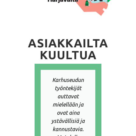
ASIAKKAILTA
KUULTUA
vä
Karhuseudun
Yhtei
smalli
työntekijät
sauma
tujen
auttavat
opastu
miseen.
mielellään ja
sel
ppii
ovat aina
Han
ollan,
ystävällisiä ja
hak
oimivat
kannustavia.
aut