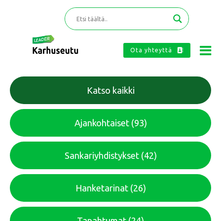
Ota yhteyttä
Katso kaikki
Ajankohtaiset
(93)
Sankariyhdistykset
(42)
Hanketarinat
(26)
Tapahtumat
(24)