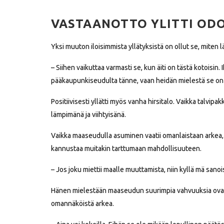
VASTAANOTTO YLITTI OD
Yksi muuton iloisimmista yllätyksistä on ollut se, miten 
– Siihen vaikuttaa varmasti se, kun äiti on tästä kotoisin.
pääkaupunkiseudulta tänne, vaan heidän mielestä se on i
Positiivisesti yllätti myös vanha hirsitalo. Vaikka talvipak
lämpimänä ja viihtyisänä.
Vaikka maaseudulla asuminen vaatii omanlaistaan arkea,
kannustaa muitakin tarttumaan mahdollisuuteen.
– Jos joku miettii maalle muuttamista, niin kyllä mä sanois
Hänen mielestään maaseudun suurimpia vahvuuksia ovat t
omannäköistä arkea.