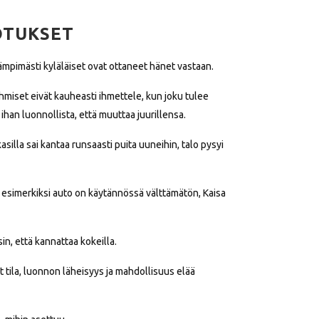
OTUKSET
lämpimästi kyläläiset ovat ottaneet hänet vastaan.
 Ihmiset eivät kauheasti ihmettele, kun joku tulee
han luonnollista, että muuttaa juurillensa.
kasilla sai kantaa runsaasti puita uuneihin, talo pysyi
 esimerkiksi auto on käytännössä välttämätön, Kaisa
in, että kannattaa kokeilla.
ila, luonnon läheisyys ja mahdollisuus elää