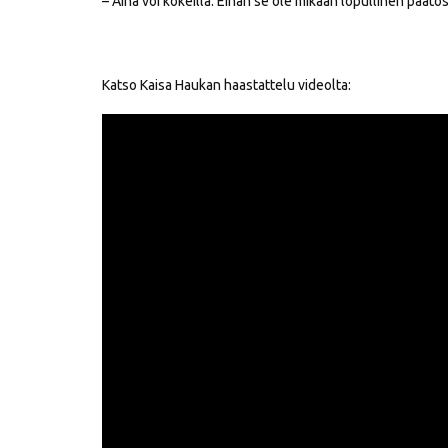
– Aina voi kokeilla. Eihän se ole mikään lopullinen päätös
Katso Kaisa Haukan haastattelu videolta: