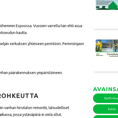
yöhemmin Espoossa. Vuosien varrella hän ehti asua
otiseudun kautta.
 neljän serkuksen yhteiseen perintöön. Perinnönjaon
n vanhan päärakennuksen ympäristöineen.
AVAINS
 ROHKEUTTA
Earth Hou
n vanhan hirsitalon remontti, taloudelliset
kutsu
ikassa, jossa ystäväpiiriä ei vielä ollut.