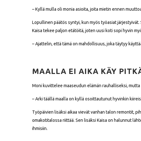
– Kyllä mulla oli monia asioita, joita mietin ennen muutto
Lopullinen päätös syntyi, kun myös työasiat järjestyiv
Kaisa tekee paljon etätöitä, joten uusi koti sopi hyvin m
– Ajattelin, että tämä on mahdollisuus, joka täytyy käyttä
MAALLA EI AIKA KÄY PITK
Moni kuvittelee maaseudun elämän rauhalliseksi, mutta
– Arki täällä maalla on kyllä osoittautunut hyvinkin kiireis
Työpäivien lisäksi aikaa vievät vanhan talon remontit, piha
omakotitalossa riittää. Sen lisäksi Kaisa on halunnut läh
ihmisiin.