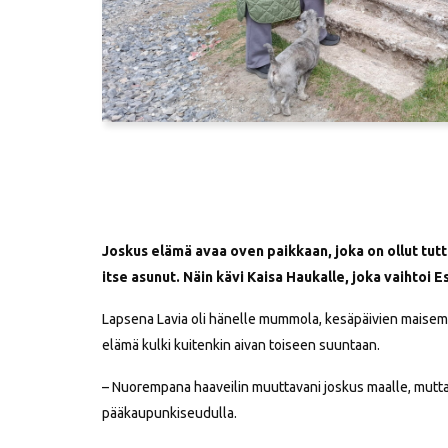
Joskus elämä avaa oven paikkaan, joka on ollut tuttu
itse asunut. Näin kävi Kaisa Haukalle, joka vaihtoi
Lapsena Lavia oli hänelle mummola, kesäpäivien maisema j
elämä kulki kuitenkin aivan toiseen suuntaan.
– Nuorempana haaveilin muuttavani joskus maalle, mutta o
pääkaupunkiseudulla.