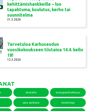
kehittämishankkeille – luo
tapahtuma, koulutus, kerho tai
suunnitelma
31.3.2026
Tervetuloa Karhuseudun
vuosikokoukseen tiistaina 14.4. kello
18!
12.3.2026
ANAT
r
ekoteko
energiatehokkuus
sata sankaria
tiedottaja