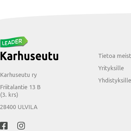
Tietoa meis
Yrityksille
Karhuseutu ry
Yhdistyksill
Friitalantie 13 B
(3. krs)
28400 ULVILA