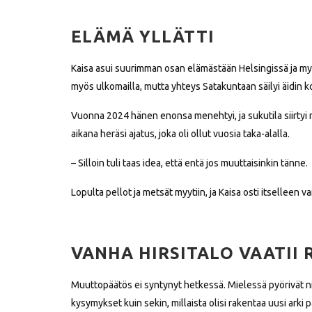
ELÄMÄ YLLÄTTI
Kaisa asui suurimman osan elämästään Helsingissä ja m
myös ulkomailla, mutta yhteys Satakuntaan säilyi äidin k
Vuonna 2024 hänen enonsa menehtyi, ja sukutila siirtyi
aikana heräsi ajatus, joka oli ollut vuosia taka-alalla.
– Silloin tuli taas idea, että entä jos muuttaisinkin tänne.
Lopulta pellot ja metsät myytiin, ja Kaisa osti itsellee
VANHA HIRSITALO VAATII
Muuttopäätös ei syntynyt hetkessä. Mielessä pyörivät nii
kysymykset kuin sekin, millaista olisi rakentaa uusi arki pa