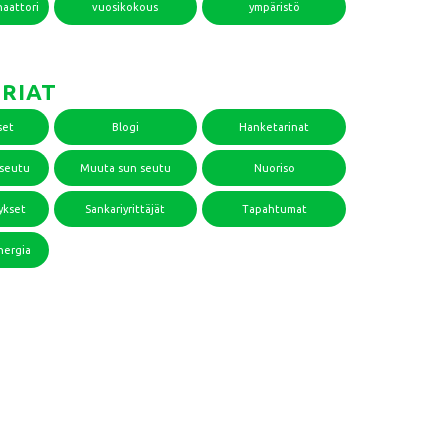
naattori
vuosikokous
ympäristö
RIAT
set
Blogi
Hanketarinat
useutu
Muuta sun seutu
Nuoriso
ykset
Sankariyrittäjät
Tapahtumat
nergia