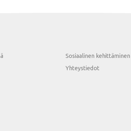
tä
Sosiaalinen kehittäminen
Yhteystiedot
e