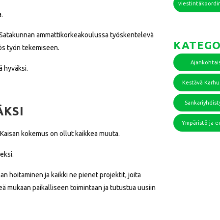
viestintäkoordi
a.
ät. Satakunnan ammattikorkeakoulussa työskentelevä
KATEGO
yös työn tekemiseen.
Ajankohtai
ä hyväksi.
Kestävä Karh
Sankariyhdist
ÄKSI
Ympäristö ja e
 Kaisan kokemus on ollut kaikkea muuta.
eksi.
n hoitaminen ja kaikki ne pienet projektit, joita
teä mukaan paikalliseen toimintaan ja tutustua uusiin