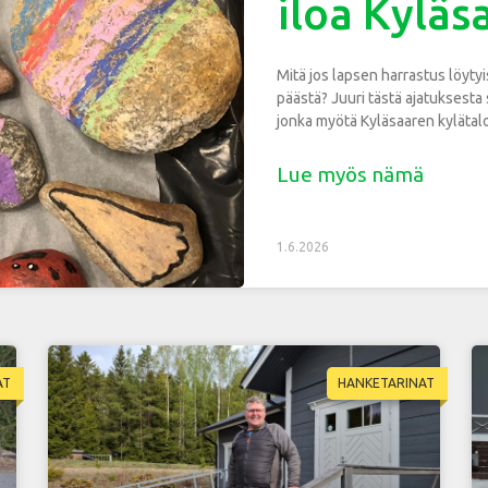
iloa Kyläs
Mitä jos lapsen harrastus löytyi
päästä? Juuri tästä ajatuksesta
jonka myötä Kyläsaaren kylätalo
Lue myös nämä
1.6.2026
AT
HANKETARINAT