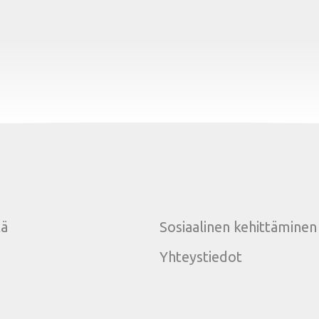
tä
Sosiaalinen kehittäminen
Yhteystiedot
e