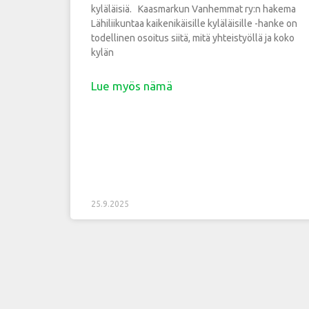
kyläläisiä. Kaasmarkun Vanhemmat ry:n hakema
Lähiliikuntaa kaikenikäisille kyläläisille -hanke on
todellinen osoitus siitä, mitä yhteistyöllä ja koko
kylän
Lue myös nämä
25.9.2025