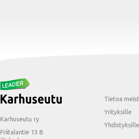
Tietoa meis
Yrityksille
Karhuseutu ry
Yhdistyksill
Friitalantie 13 B