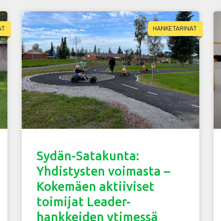
AT
HANKETARINAT
Sydän-Satakunta:
Yhdistysten voimasta –
Kokemäen aktiiviset
toimijat Leader-
hankkeiden ytimessä