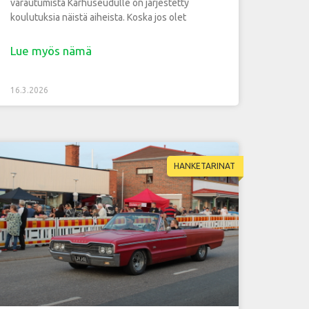
varautumista Karhuseudulle on järjestetty
koulutuksia näistä aiheista. Koska jos olet
Lue myös nämä
16.3.2026
HANKETARINAT