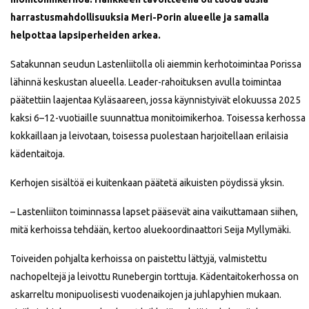
harrastusmahdollisuuksia Meri-Porin alueelle ja samalla
helpottaa lapsiperheiden arkea.
Satakunnan seudun Lastenliitolla oli aiemmin kerhotoimintaa Porissa
lähinnä keskustan alueella. Leader-rahoituksen avulla toimintaa
päätettiin laajentaa Kyläsaareen, jossa käynnistyivät elokuussa 2025
kaksi 6–12-vuotiaille suunnattua monitoimikerhoa. Toisessa kerhossa
kokkaillaan ja leivotaan, toisessa puolestaan harjoitellaan erilaisia
kädentaitoja.
Kerhojen sisältöä ei kuitenkaan päätetä aikuisten pöydissä yksin.
– Lastenliiton toiminnassa lapset pääsevät aina vaikuttamaan siihen,
mitä kerhoissa tehdään, kertoo aluekoordinaattori Seija Myllymäki.
Toiveiden pohjalta kerhoissa on paistettu lättyjä, valmistettu
nachopeltejä ja leivottu Runebergin torttuja. Kädentaitokerhossa on
askarreltu monipuolisesti vuodenaikojen ja juhlapyhien mukaan.