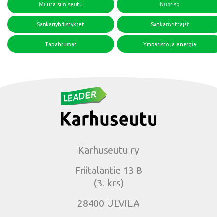
Muuta sun seutu
Nuoriso
Sankariyhdistykset
Sankariyrittäjät
Tapahtumat
Ympäristö ja energia
Karhuseutu ry
Friitalantie 13 B
(3. krs)
28400 ULVILA