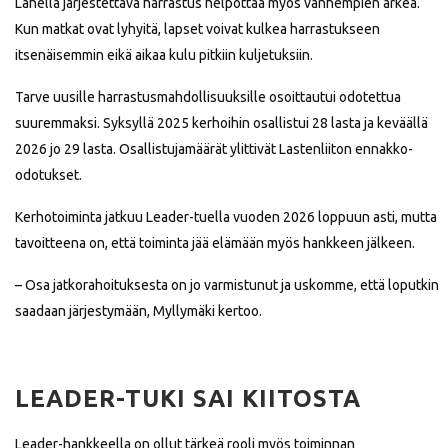
Lähellä järjestettävä harrastus helpottaa myös vanhempien arkea.
Kun matkat ovat lyhyitä, lapset voivat kulkea harrastukseen
itsenäisemmin eikä aikaa kulu pitkiin kuljetuksiin.
Tarve uusille harrastusmahdollisuuksille osoittautui odotettua
suuremmaksi. Syksyllä 2025 kerhoihin osallistui 28 lasta ja keväällä
2026 jo 29 lasta. Osallistujamäärät ylittivät Lastenliiton ennakko-
odotukset.
Kerhotoiminta jatkuu Leader-tuella vuoden 2026 loppuun asti, mutta
tavoitteena on, että toiminta jää elämään myös hankkeen jälkeen.
– Osa jatkorahoituksesta on jo varmistunut ja uskomme, että loputkin
saadaan järjestymään, Myllymäki kertoo.
LEADER-TUKI SAI KIITOSTA
Leader-hankkeella on ollut tärkeä rooli myös toiminnan