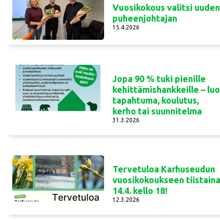
Vuosikokous valitsi uude
puheenjohtajan
15.4.2026
Jopa 90 % tuki pienille
kehittämishankkeille – lu
tapahtuma, koulutus,
kerho tai suunnitelma
31.3.2026
Tervetuloa Karhuseudun
vuosikokoukseen tiistain
14.4. kello 18!
12.3.2026