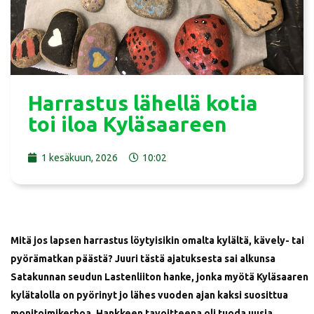
Harrastus lähellä kotia
toi iloa Kyläsaareen
1 kesäkuun, 2026
10:02
Mitä jos lapsen harrastus löytyisikin omalta kylältä, kävely- tai
pyörämatkan päästä? Juuri tästä ajatuksesta sai alkunsa
Satakunnan seudun Lastenliiton hanke, jonka myötä Kyläsaaren
kylätalolla on pyörinyt jo lähes vuoden ajan kaksi suosittua
monitoimikerhoa. Hankkeen tavoitteena oli tuoda uusia