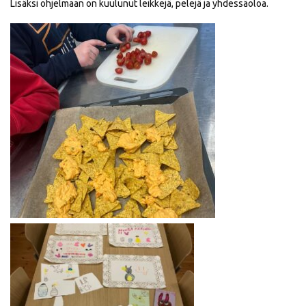
Lisäksi ohjelmaan on kuulunut leikkejä, pelejä ja yhdessäoloa.