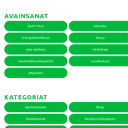
AVAINSANAT
Earth Hour
ekoteko
energiatehokkuus
kutsu
sata sankaria
tiedottaja
viestintäkoordinaattori
vuosikokous
ympäristö
KATEGORIAT
Ajankohtaiset
Blogi
Hanketarinat
Kestävä Karhuseutu