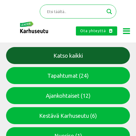
Ota yhteyttä
Katso kaikki
Tapahtumat
(24)
Ajankohtaiset
(12)
Kestävä Karhuseutu
(6)
Nuoriso
(1)