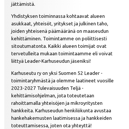
jättämistä.
Yhdistyksen toiminnassa kohtaavat alueen
asukkaat, yhteisöt, yritykset ja julkinen taho,
joiden yhteisenä päämääränä on maaseudun
kehittäminen. Toimintamme on poliittisesti
sitoutumatonta. Kaikki alueen toimijat ovat
tervetulleita mukaan toimintaamme eli voivat
liittyä Leader-Karhuseudun jäseniksi!
Karhuseutu ry on yksi Suomen 52 Leader -
toimintaryhmästä ja olemme laatineet vuosille
2023-2027 Tulevaisuuden Teljä -
kehittämisohjelman, jota toteutetaan
rahoittamalla yhteisöjen ja mikroyritysten
hankkeita. Karhuseudun henkilökunta avustaa
hankehakemusten laatimisessa ja hankkeiden
toteuttamisessa, joten ota yhteyttä!