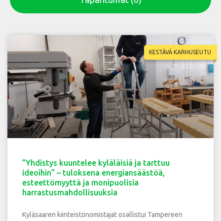
KESTÄVÄ KARHUSEUTU
”Yhdistys kuuntelee kyläläisiä ja tarttuu
ideoihin” – tuloksena energiansäästöä,
esteettömyyttä ja monipuolisia
harrastusmahdollisuuksia
Kyläsaaren kiinteistönomistajat osallistui Tampereen