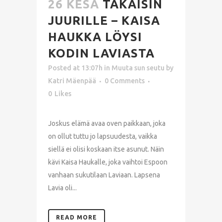
26 KESÄ
TAKAISIN
JUURILLE – KAISA
HAUKKA LÖYSI
KODIN LAVIASTA
Posted at 13:07h
in
Muuta sun seutu
by
Katri Mäenpää
0 Comments
0
Likes
Joskus elämä avaa oven paikkaan, joka
on ollut tuttu jo lapsuudesta, vaikka
siellä ei olisi koskaan itse asunut. Näin
kävi Kaisa Haukalle, joka vaihtoi Espoon
vanhaan sukutilaan Laviaan. Lapsena
Lavia oli...
READ MORE