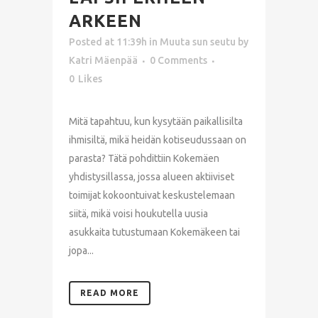
ARKEEN
Posted at 11:39h
in
Muuta sun seutu
by
Katri Mäenpää
0 Comments
0
Likes
Mitä tapahtuu, kun kysytään paikallisilta
ihmisiltä, mikä heidän kotiseudussaan on
parasta? Tätä pohdittiin Kokemäen
yhdistysillassa, jossa alueen aktiiviset
toimijat kokoontuivat keskustelemaan
siitä, mikä voisi houkutella uusia
asukkaita tutustumaan Kokemäkeen tai
jopa...
READ MORE