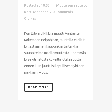
Posted at 10:53h
in
Muuta sun seutu
by
Katri Mäenpää
0 Comments
0
Likes
Kun Edward Nikkilä muutti Vantaalta
Kokemäen Peipohjaan, taustalla ei ollut
kyllästyminen kaupunkiin tai tarkka
suunnitelma maallemuutosta. Enemmän
kyse oli halusta kokeilla jotakin uutta
ennen kuin juurtuisi lopullisesti yhteen
paikkaan. – Jos...
READ MORE