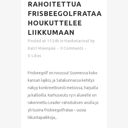
RAHOITETTUA
FRISBEEGOLFRATAA
HOUKUTTELEE
LIIKKUMAAN
Posted at 11:24h
in
Hanketarinat
by
Katri Mäenpää
0 Comments
0
Likes
Frisbeegolf on noussut Suomessa koko
kansan lajiksi, ja Satakunnassa kehitys
näkyy konkreettisesti metsissä, harjuilla
ja kallioilla. Karhuseutu ry:n alueelle on
rakennettu Leader-rahoituksen avulla jo
yli tusina frisbeegolfrataa – uusia
liikuntapaikkoja,...