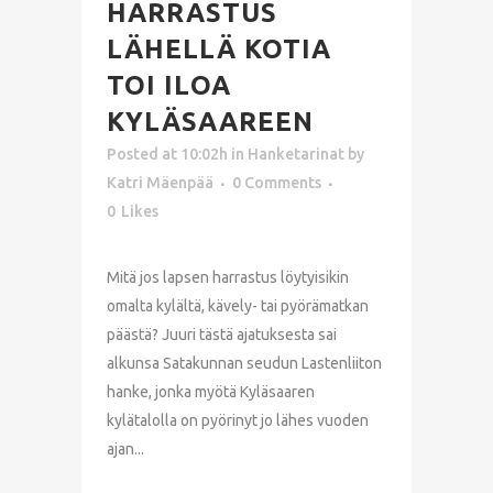
HARRASTUS
LÄHELLÄ KOTIA
TOI ILOA
KYLÄSAAREEN
Posted at 10:02h
in
Hanketarinat
by
Katri Mäenpää
0 Comments
0
Likes
Mitä jos lapsen harrastus löytyisikin
omalta kylältä, kävely- tai pyörämatkan
päästä? Juuri tästä ajatuksesta sai
alkunsa Satakunnan seudun Lastenliiton
hanke, jonka myötä Kyläsaaren
kylätalolla on pyörinyt jo lähes vuoden
ajan...