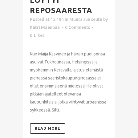
LÖYTYI
REPOSAARESTA
Posted at 15:19h
in
Muuta sun seutu
by
Katri Mäenpää
0 Comments
0
Likes
Kun Maija Kasvinen ja hänen puolisonsa
asuivat Tukholmassa, Helsingissä ja
myöhemmin Keravalla, ajatus elämästä
pienessä saaristokaupunginosassa ei
ollut ensimmäisenä mielessä. He olivat
pitkään ajatelleet olevansa
kaupunkilaisia, jotka viihtyvät urbaanissa
sykkeessä. Silti...
READ MORE