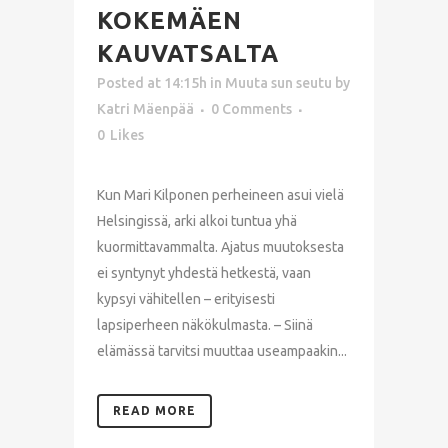
KOKEMÄEN
KAUVATSALTA
Posted at 14:15h
in
Muuta sun seutu
by
Katri Mäenpää
0 Comments
0
Likes
Kun Mari Kilponen perheineen asui vielä
Helsingissä, arki alkoi tuntua yhä
kuormittavammalta. Ajatus muutoksesta
ei syntynyt yhdestä hetkestä, vaan
kypsyi vähitellen – erityisesti
lapsiperheen näkökulmasta. – Siinä
elämässä tarvitsi muuttaa useampaakin...
READ MORE