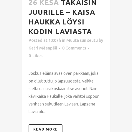
26 KESÄ
TAKAISIN
JUURILLE – KAISA
HAUKKA LÖYSI
KODIN LAVIASTA
Posted at 13:07h
in
Muuta sun seutu
by
Katri Mäenpää
0 Comments
0
Likes
Joskus elämä avaa oven paikkaan, joka
on ollut tuttu jo lapsuudesta, vaikka
siellä ei olisi koskaan itse asunut. Näin
kävi Kaisa Haukalle, joka vaihtoi Espoon
vanhaan sukutilaan Laviaan. Lapsena
Lavia oli...
READ MORE