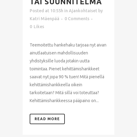
TAI SUUNNITELMA
Posted at 10:55h
in
Ajankohtaiset
by
Katri Mäenpää
0 Comments
0
Likes
Teemoitettu hankehaku tarjoaa nyt aivan
ainutlaatuisen mahdollisuuden
yhdistyksille luoda jotakin uutta
toimintaa. Pienet kehittämishankkeet
saavat nyt jopa 90 % tuen! Mitä pienellä
kehittämishankkeella oikein
tarkoitetaan? Mitä sillä voi toteuttaa?
Kehittämishankkeessa pääpaino on...
READ MORE