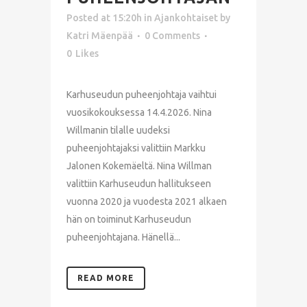
Posted at 15:20h
in
Ajankohtaiset
by
Katri Mäenpää
0 Comments
0
Likes
Karhuseudun puheenjohtaja vaihtui
vuosikokouksessa 14.4.2026. Nina
Willmanin tilalle uudeksi
puheenjohtajaksi valittiin Markku
Jalonen Kokemäeltä. Nina Willman
valittiin Karhuseudun hallitukseen
vuonna 2020 ja vuodesta 2021 alkaen
hän on toiminut Karhuseudun
puheenjohtajana. Hänellä...
READ MORE