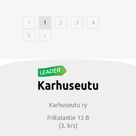
1
2
3
4
5
Karhuseutu ry
Friitalantie 13 B
(3. krs)