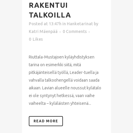
RAKENTUI
TALKOILLA
Posted at 13:47h
in
Hanketarinat
by
Katri Mäenpää
0 Comments
0
Likes
Riuttala-Mustajoen kyläyhdistyksen
tarina on esimerkki siitä, mitä
pitkäjänteisellä työllä, Leader-tuella ja
vahvalla talkoohengellä voidaan saada
aikaan. Lavian alueelle noussut kylätalo
ei ole syntynyt hetkessä, vaan vaihe
vaiheelta – kyläläisten yhteisenä...
READ MORE