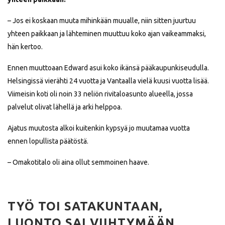
– Jos ei koskaan muuta mihinkään muualle, niin sitten juurtuu
yhteen paikkaan ja lähteminen muuttuu koko ajan vaikeammaksi,
hän kertoo.
Ennen muuttoaan Edward asui koko ikänsä pääkaupunkiseudulla.
Helsingissä vierähti 24 vuotta ja Vantaalla vielä kuusi vuotta lisää.
Viimeisin koti oli noin 33 neliön rivitaloasunto alueella, jossa
palvelut olivat lähellä ja arki helppoa.
Ajatus muutosta alkoi kuitenkin kypsyä jo muutamaa vuotta
ennen lopullista päätöstä.
– Omakotitalo oli aina ollut semmoinen haave.
TYÖ TOI SATAKUNTAAN,
LUONTO SAI VIIHTYMÄÄN