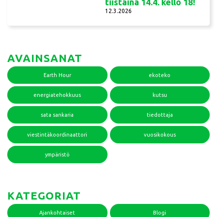
tiistaina 14.4. kello 18!
12.3.2026
AVAINSANAT
Earth Hour
ekoteko
energiatehokkuus
kutsu
sata sankaria
tiedottaja
viestintäkoordinaattori
vuosikokous
ympäristö
KATEGORIAT
Ajankohtaiset
Blogi