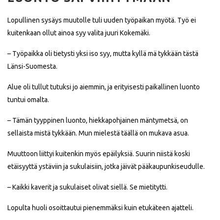
Lopullinen sysäys muutolle tuli uuden työpaikan myötä. Työ ei
kuitenkaan ollut ainoa syy valita juuri Kokemäki.
– Työpaikka oli tietysti yksi iso syy, mutta kyllä mä tykkään tästä
Länsi-Suomesta.
Alue oli tullut tutuksi jo aiemmin, ja erityisesti paikallinen luonto
tuntui omalta.
– Tämän tyyppinen luonto, hiekkapohjainen mäntymetsä, on
sellaista mistä tykkään. Mun mielestä täällä on mukava asua.
Muuttoon liittyi kuitenkin myös epäilyksiä. Suurin niistä koski
etäisyyttä ystäviin ja sukulaisiin, jotka jäivät pääkaupunkiseudulle.
– Kaikki kaverit ja sukulaiset olivat siellä. Se mietitytti.
Lopulta huoli osoittautui pienemmäksi kuin etukäteen ajatteli.