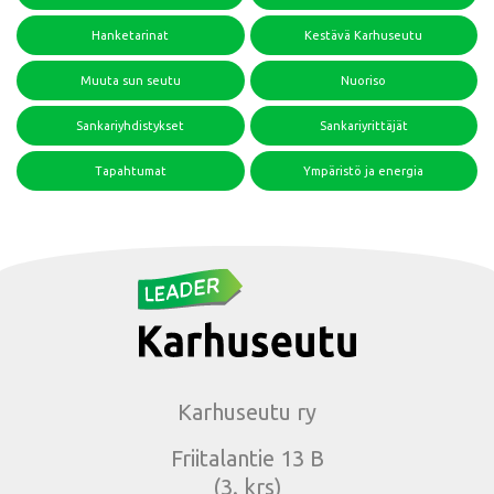
Hanketarinat
Kestävä Karhuseutu
Muuta sun seutu
Nuoriso
Sankariyhdistykset
Sankariyrittäjät
Tapahtumat
Ympäristö ja energia
Karhuseutu ry
Friitalantie 13 B
(3. krs)