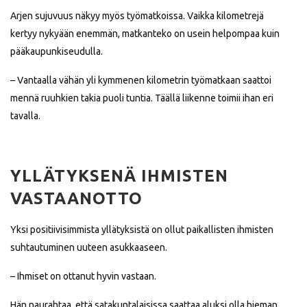
Arjen sujuvuus näkyy myös työmatkoissa. Vaikka kilometrejä
kertyy nykyään enemmän, matkanteko on usein helpompaa kuin
pääkaupunkiseudulla.
– Vantaalla vähän yli kymmenen kilometrin työmatkaan saattoi
mennä ruuhkien takia puoli tuntia. Täällä liikenne toimii ihan eri
tavalla.
YLLÄTYKSENÄ IHMISTEN
VASTAANOTTO
Yksi positiivisimmista yllätyksistä on ollut paikallisten ihmisten
suhtautuminen uuteen asukkaaseen.
– Ihmiset on ottanut hyvin vastaan.
Hän naurahtaa, että satakuntalaisissa saattaa aluksi olla hieman