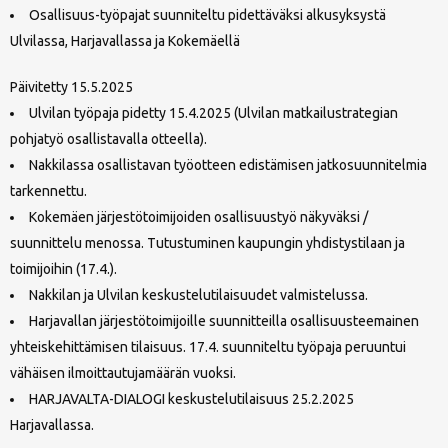
Osallisuus-työpajat suunniteltu pidettäväksi alkusyksystä
Ulvilassa, Harjavallassa ja Kokemäellä
Päivitetty 15.5.2025
Ulvilan työpaja pidetty 15.4.2025 (Ulvilan matkailustrategian
pohjatyö osallistavalla otteella).
Nakkilassa osallistavan työotteen edistämisen jatkosuunnitelmia
tarkennettu.
Kokemäen järjestötoimijoiden osallisuustyö näkyväksi /
suunnittelu menossa. Tutustuminen kaupungin yhdistystilaan ja
toimijoihin (17.4.).
Nakkilan ja Ulvilan keskustelutilaisuudet valmistelussa.
Harjavallan järjestötoimijoille suunnitteilla osallisuusteemainen
yhteiskehittämisen tilaisuus. 17.4. suunniteltu työpaja peruuntui
vähäisen ilmoittautujamäärän vuoksi.
HARJAVALTA-DIALOGI keskustelutilaisuus 25.2.2025
Harjavallassa.