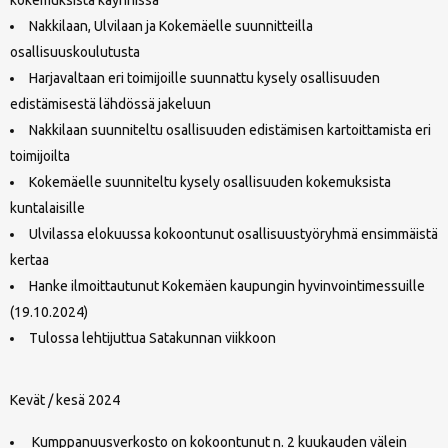
Nakkilaan, Ulvilaan ja Kokemäelle suunnitteilla
osallisuuskoulutusta
Harjavaltaan eri toimijoille suunnattu kysely osallisuuden
edistämisestä lähdössä jakeluun
Nakkilaan suunniteltu osallisuuden edistämisen kartoittamista eri
toimijoilta
Kokemäelle suunniteltu kysely osallisuuden kokemuksista
kuntalaisille
Ulvilassa elokuussa kokoontunut osallisuustyöryhmä ensimmäistä
kertaa
Hanke ilmoittautunut Kokemäen kaupungin hyvinvointimessuille
(19.10.2024)
Tulossa lehtijuttua Satakunnan viikkoon
Kevät / kesä 2024
Kumppanuusverkosto on kokoontunut n. 2 kuukauden välein