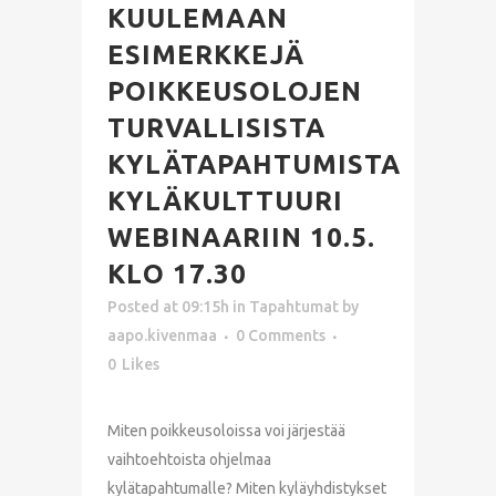
KUULEMAAN
ESIMERKKEJÄ
POIKKEUSOLOJEN
TURVALLISISTA
KYLÄTAPAHTUMISTA
KYLÄKULTTUURI
WEBINAARIIN 10.5.
KLO 17.30
Posted at 09:15h
in
Tapahtumat
by
aapo.kivenmaa
0 Comments
0
Likes
Miten poikkeusoloissa voi järjestää
vaihtoehtoista ohjelmaa
kylätapahtumalle? Miten kyläyhdistykset