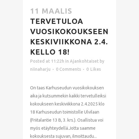
11 MAALIS
TERVETULOA
VUOSIKOKOUKSEEN
KESKIVIIKKONA 2.4.
KELLO 18!
Posted at 11:22h
in
Ajankohtaiset
by
niinaharju
0 Comments
0
Likes
On taas Karhuseudun vuosikokouksen
aika ja kutsummekin kaikki tervetulleiksi
kokoukseen keskiviikkona 2.4.2025 klo
18 Karhuseudun toimistolle Ulvilaan
(Friitalantie 13 B, 3. krs.). Osallistua voi
myös etäyhteydellä.Jotta saamme
kokouksesta sujuvan, ilmoittaudu...