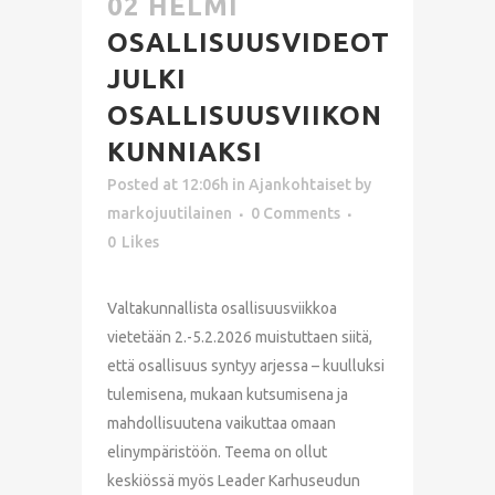
02 HELMI
OSALLISUUSVIDEOT
JULKI
OSALLISUUSVIIKON
KUNNIAKSI
Posted at 12:06h
in
Ajankohtaiset
by
markojuutilainen
0 Comments
0
Likes
Valtakunnallista osallisuusviikkoa
vietetään 2.-5.2.2026 muistuttaen siitä,
että osallisuus syntyy arjessa – kuulluksi
tulemisena, mukaan kutsumisena ja
mahdollisuutena vaikuttaa omaan
elinympäristöön. Teema on ollut
keskiössä myös Leader Karhuseudun