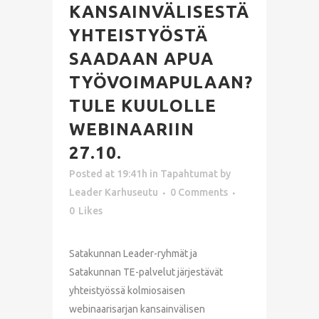
KANSAINVÄLISESTÄ
YHTEISTYÖSTÄ
SAADAAN APUA
TYÖVOIMAPULAAN?
TULE KUULOLLE
WEBINAARIIN
27.10.
Posted at 19:41h
in
Tapahtumat
by
Leader Karhuseutu
0 Comments
0
Likes
Satakunnan Leader-ryhmät ja
Satakunnan TE-palvelut järjestävät
yhteistyössä kolmiosaisen
webinaarisarjan kansainvälisen