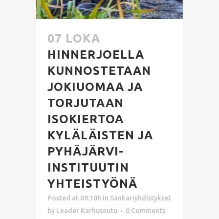
07 LOKA
HINNERJOELLA
KUNNOSTETAAN
JOKIUOMAA JA
TORJUTAAN
ISOKIERTOA
KYLÄLÄISTEN JA
PYHÄJÄRVI-
INSTITUUTIN
YHTEISTYÖNÄ
Posted at 09:10h
in
Sankariyhdistykset
by
Leader Karhuseutu
0 Comments