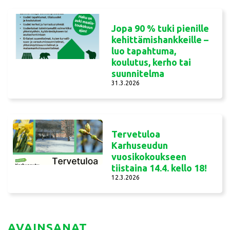
Jopa 90 % tuki pienille
kehittämishankkeille –
luo tapahtuma,
koulutus, kerho tai
suunnitelma
31.3.2026
Tervetuloa
Karhuseudun
vuosikokoukseen
tiistaina 14.4. kello 18!
12.3.2026
AVAINSANAT