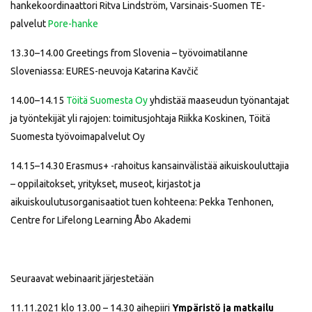
hankekoordinaattori Ritva Lindström, Varsinais-Suomen TE-
palvelut
Pore-hanke
13.30–14.00
Greetings from Slovenia
– työvoimatilanne
Sloveniassa: EURES-neuvoja
Katarina Kavčič
14.00–14.15
Töitä Suomesta Oy
yhdistää maaseudun työnantajat
ja työntekijät yli rajojen: toimitusjohtaja Riikka Koskinen, Töitä
Suomesta työvoimapalvelut Oy
14.15–14.30 Erasmus+ -rahoitus kansainvälistää aikuiskouluttajia
– oppilaitokset, yritykset, museot, kirjastot ja
aikuiskoulutusorganisaatiot tuen kohteena: Pekka Tenhonen,
Centre for Lifelong Learning Åbo Akademi
Seuraavat webinaarit järjestetään
11.11.2021 klo 13.00 – 14.30 aihepiiri
Ympäristö ja matkailu