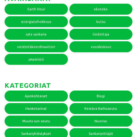
Earth Hour
ekoteko
energiatehokkuus
kutsu
sata sankaria
tiedottaja
viestintäkoordinaattori
vuosikokous
ympäristö
KATEGORIAT
Ajankohtaiset
Blogi
Hanketarinat
Kestävä Karhuseutu
Muuta sun seutu
Nuoriso
Sankariyhdistykset
Sankariyrittäjät