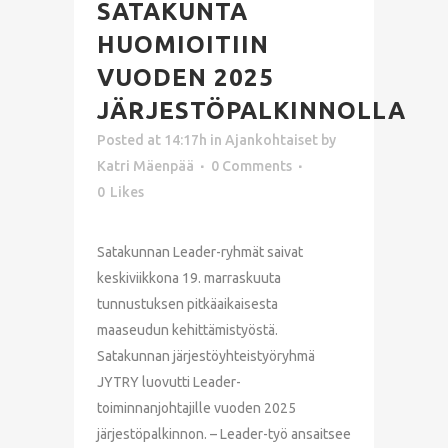
SATAKUNTA
HUOMIOITIIN
VUODEN 2025
JÄRJESTÖPALKINNOLLA
Posted at 14:17h
in
Ajankohtaiset
by
Katri Mäenpää
0 Comments
0
Likes
Satakunnan Leader-ryhmät saivat
keskiviikkona 19. marraskuuta
tunnustuksen pitkäaikaisesta
maaseudun kehittämistyöstä.
Satakunnan järjestöyhteistyöryhmä
JYTRY luovutti Leader-
toiminnanjohtajille vuoden 2025
järjestöpalkinnon. – Leader-työ ansaitsee