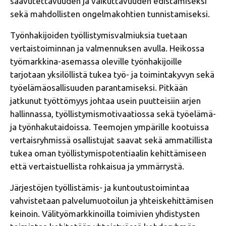
saavutettavuuden ja vaikuttavuuden edistämiseksi
sekä mahdollisten ongelmakohtien tunnistamiseksi.
Työnhakijoiden työllistymisvalmiuksia tuetaan
vertaistoiminnan ja valmennuksen avulla. Heikossa
työmarkkina-asemassa oleville työnhakijoille
tarjotaan yksilöllistä tukea työ- ja toimintakyvyn sekä
työelämäosallisuuden parantamiseksi. Pitkään
jatkunut työttömyys johtaa usein puutteisiin arjen
hallinnassa, työllistymismotivaatiossa sekä työelämä-
ja työnhakutaidoissa. Teemojen ympärille kootuissa
vertaisryhmissä osallistujat saavat sekä ammatillista
tukea oman työllistymispotentiaalin kehittämiseen
että vertaistuellista rohkaisua ja ymmärrystä.
Järjestöjen työllistämis- ja kuntoutustoimintaa
vahvistetaan palvelumuotoilun ja yhteiskehittämisen
keinoin. Välityömarkkinoilla toimivien yhdistysten