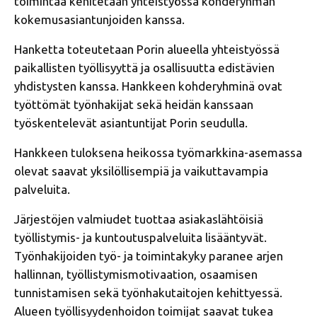
toimintaa kehitetään yhteistyössä kohderyhmän
kokemusasiantunjoiden kanssa.
Hanketta toteutetaan Porin alueella yhteistyössä
paikallisten työllisyyttä ja osallisuutta edistävien
yhdistysten kanssa. Hankkeen kohderyhminä ovat
työttömät työnhakijat sekä heidän kanssaan
työskentelevät asiantuntijat Porin seudulla.
Hankkeen tuloksena heikossa työmarkkina-asemassa
olevat saavat yksilöllisempiä ja vaikuttavampia
palveluita.
Järjestöjen valmiudet tuottaa asiakaslähtöisiä
työllistymis- ja kuntoutuspalveluita lisääntyvät.
Työnhakijoiden työ- ja toimintakyky paranee arjen
hallinnan, työllistymismotivaation, osaamisen
tunnistamisen sekä työnhakutaitojen kehittyessä.
Alueen työllisyydenhoidon toimijat saavat tukea