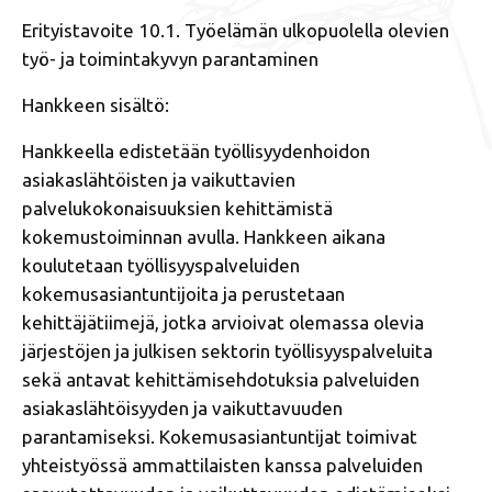
Erityistavoite 10.1. Työelämän ulkopuolella olevien
työ- ja toimintakyvyn parantaminen
Hankkeen sisältö:
Hankkeella edistetään työllisyydenhoidon
asiakaslähtöisten ja vaikuttavien
palvelukokonaisuuksien kehittämistä
kokemustoiminnan avulla. Hankkeen aikana
koulutetaan työllisyyspalveluiden
kokemusasiantuntijoita ja perustetaan
kehittäjätiimejä, jotka arvioivat olemassa olevia
järjestöjen ja julkisen sektorin työllisyyspalveluita
sekä antavat kehittämisehdotuksia palveluiden
asiakaslähtöisyyden ja vaikuttavuuden
parantamiseksi. Kokemusasiantuntijat toimivat
yhteistyössä ammattilaisten kanssa palveluiden