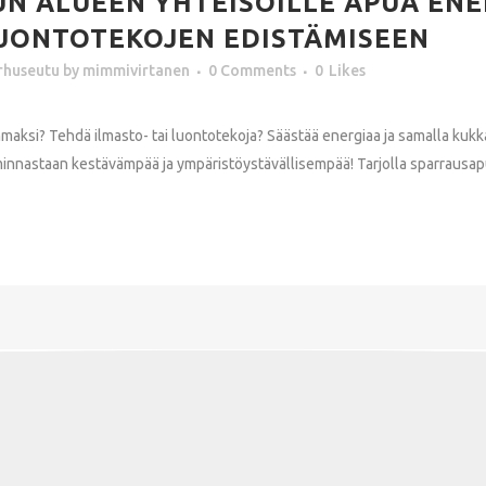
N ALUEEN YHTEISÖILLE APUA EN
UONTOTEKOJEN EDISTÄMISEEN
rhuseutu
by
mimmivirtanen
0 Comments
0
Likes
emmaksi? Tehdä ilmasto- tai luontotekoja? Säästää energiaa ja samalla k
nnastaan kestävämpää ja ympäristöystävällisempää! Tarjolla sparrausapua j