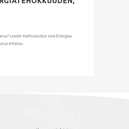
ERGIATEHOKKUUDEN,
ukkaroa? Leader Karhuseudun oma Energiaa
a erilaisia...