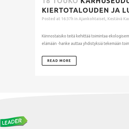
18 TOUKO
KARHUSEUDU
KIERTOTALOUDEN JA L
Posted at 16:37h
in
Ajankohtaiset
,
Kestävä Ka
Kiinnostaisiko teitä kehittää toimintaa ekologis
elämään -hanke auttaa yhdistyksiä tekemään toimi
READ MORE