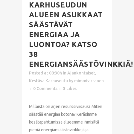
KARHUSEUDUN
ALUEEN ASUKKAAT
SÄÄSTÄVÄT
ENERGIAA JA
LUONTOA? KATSO
38
ENERGIANSÄÄSTÖVINKKIÄ!
Posted at 08:30h
in
Ajankohtaiset
,
Kestävä Karhuseutu
by
mimmivirtanen
0 Comments
0
Likes
Millaista on arjen resurssiviisaus? Miten
säästää energiaa kotona? Keräsimme
kesätapahtumissa alueemme ihmisiltä
pieniä energiansäästövinkkejä ja