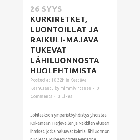
26 SYYS
KURKIRETKET,
LUONTOILLAT JA
RAIKULI-MAJAVA
TUKEVAT
LÄHILUONNOSTA
HUOLEHTIMISTA
Posted at 10:32h
in
Kestävä
Karhuseutu
by
mimmivirtanen
0
Comments
0
Likes
Jokilaakson ympäristöyhdistys yhdistää
Kokemäen, Harjavallan ja Nakkilan alueen
ihmiset, jotka haluavat toimia lähiluonnon
puolesta. Puheenjohtaja Marianne