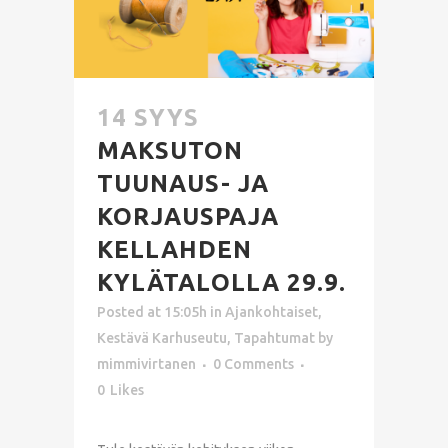
14 SYYS
MAKSUTON
TUUNAUS- JA
KORJAUSPAJA
KELLAHDEN
KYLÄTALOLLA 29.9.
Posted at 15:05h
in
Ajankohtaiset
,
Kestävä Karhuseutu
,
Tapahtumat
by
mimmivirtanen
0 Comments
0
Likes