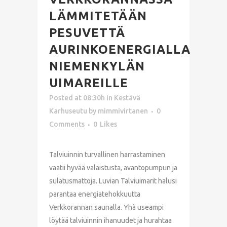
LÄMMITETÄÄN
PESUVETTÄ
AURINKOENERGIALLA
NIEMENKYLÄN
UIMAREILLE
Posted at 08:30h
in
Kestävä
Karhuseutu
by
mimmivirtanen
0
Comments
0
Likes
Talviuinnin turvallinen harrastaminen
vaatii hyvää valaistusta, avantopumpun ja
sulatusmattoja. Luvian Talviuimarit halusi
parantaa energiatehokkuutta
Verkkorannan saunalla. Yhä useampi
löytää talviuinnin ihanuudet ja hurahtaa