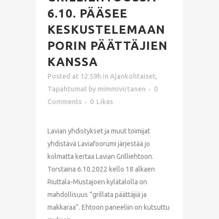
6.10. PÄÄSEE
KESKUSTELEMAAN
PORIN PÄÄTTÄJIEN
KANSSA
Posted at 12:59h
in
Ajankohtaiset
,
Tapahtumat
by
mimmivirtanen
0
Comments
0
Likes
Lavian yhdistykset ja muut toimijat
yhdistävä Laviafoorumi järjestää jo
kolmatta kertaa Lavian Grilliehtoon.
Torstaina 6.10.2022 kello 18 alkaen
Riuttala-Mustajoen kylätalolla on
mahdollisuus ”grillata päättäjiä ja
makkaraa”. Ehtoon paneeliin on kutsuttu