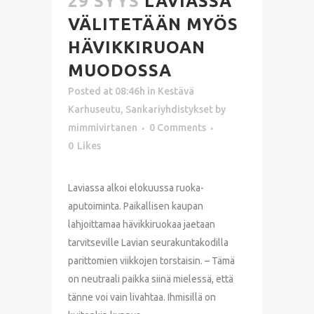
29 SYYS
LAVIASSA
VÄLITETÄÄN MYÖS
HÄVIKKIRUOAN
MUODOSSA
Posted at 08:46h
in
Kestävä
Karhuseutu
,
Sankariyhdistykset
by
mimmivirtanen
0 Comments
0
Likes
Laviassa alkoi elokuussa ruoka-
aputoiminta. Paikallisen kaupan
lahjoittamaa hävikkiruokaa jaetaan
tarvitseville Lavian seurakuntakodilla
parittomien viikkojen torstaisin. – Tämä
on neutraali paikka siinä mielessä, että
tänne voi vain livahtaa. Ihmisillä on