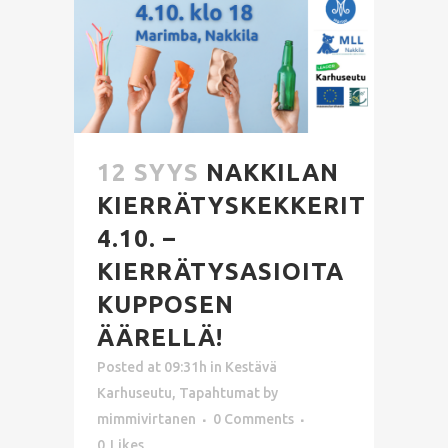
12 SYYS
NAKKILAN
KIERRÄTYSKEKKERIT
4.10. –
KIERRÄTYSASIOITA
KUPPOSEN
ÄÄRELLÄ!
Posted at 09:31h
in
Kestävä
Karhuseutu
,
Tapahtumat
by
mimmivirtanen
0 Comments
0
Likes