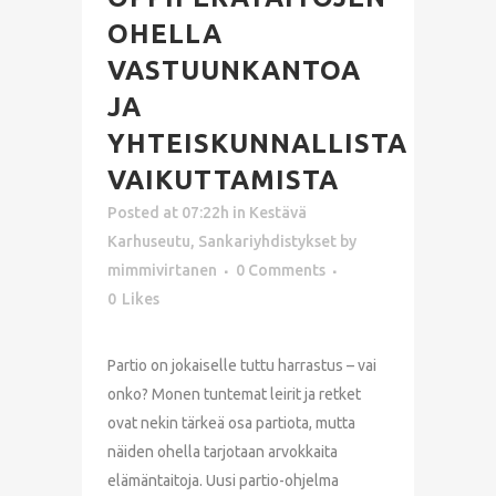
OHELLA
VASTUUNKANTOA
JA
YHTEISKUNNALLISTA
VAIKUTTAMISTA
Posted at 07:22h
in
Kestävä
Karhuseutu
,
Sankariyhdistykset
by
mimmivirtanen
0 Comments
0
Likes
Partio on jokaiselle tuttu harrastus – vai
onko? Monen tuntemat leirit ja retket
ovat nekin tärkeä osa partiota, mutta
näiden ohella tarjotaan arvokkaita
elämäntaitoja. Uusi partio-ohjelma