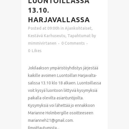
LUONTOILLASSA
13.10.
HARJAVALLASSA
Posted at 09:00h
in
Ajankohtaiset
,
Kestävä Karhuseutu
,
Tapahtumat
by
mimmivirtanen
0 Comments
0
Likes
Jokilaakson ympäristöyhdistys järjestää
kaikille avoimen Luontoillan Harjavalta-
salissa 13.10 klo 18 alkaen. Luontoillassa
voit kysyä luontoon liittyviä kysymyksiä
paikalla olevilta asiantuntijoilta.
Kysymyksiä voi lähettää jo ennakkoon
Marianne Holmbergille osoitteeseen
marianneh21@gmail.com.
Ilmoittautumista...