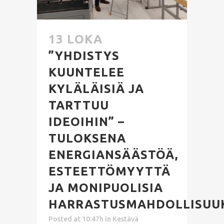
13 LOKA
”YHDISTYS
KUUNTELEE
KYLÄLÄISIÄ JA
TARTTUU
IDEOIHIN” –
TULOKSENA
ENERGIANSÄÄSTÖÄ,
ESTEETTÖMYYTTÄ
JA MONIPUOLISIA
HARRASTUSMAHDOLLISUU
Posted at 10:47h
in
Kestävä