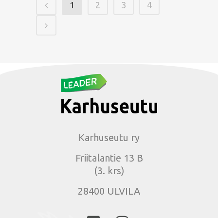
1
2
3
4
Karhuseutu ry
Friitalantie 13 B
(3. krs)
28400 ULVILA