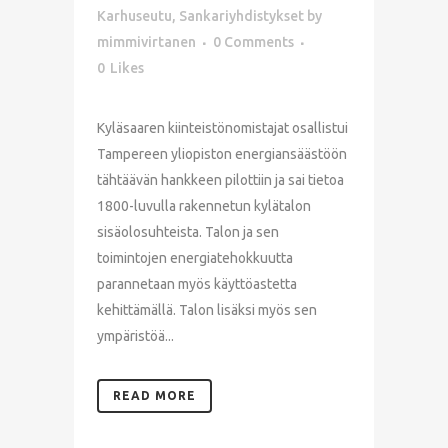
Karhuseutu
,
Sankariyhdistykset
by
mimmivirtanen
0 Comments
0
Likes
Kyläsaaren kiinteistönomistajat osallistui
Tampereen yliopiston energiansäästöön
tähtäävän hankkeen pilottiin ja sai tietoa
1800-luvulla rakennetun kylätalon
sisäolosuhteista. Talon ja sen
toimintojen energiatehokkuutta
parannetaan myös käyttöastetta
kehittämällä. Talon lisäksi myös sen
ympäristöä...
READ MORE