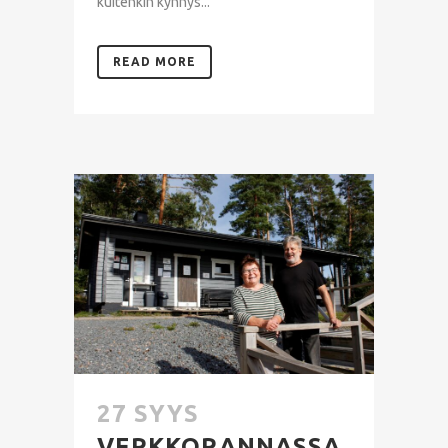
kuitenkin kynnys...
READ MORE
27 SYYS
VERKKORANNASSA