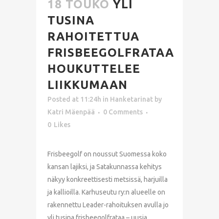
18 TOUKO
YLI
TUSINA
RAHOITETTUA
FRISBEEGOLFRATAA
HOUKUTTELEE
LIIKKUMAAN
Posted at 11:24h
in
Hanketarinat
by
Katri Mäenpää
0 Comments
0
Likes
Frisbeegolf on noussut Suomessa koko
kansan lajiksi, ja Satakunnassa kehitys
näkyy konkreettisesti metsissä, harjuilla
ja kallioilla. Karhuseutu ry:n alueelle on
rakennettu Leader-rahoituksen avulla jo
yli tusina frisbeegolfrataa – uusia