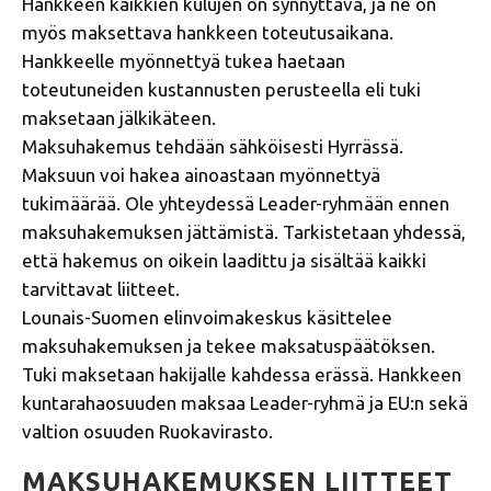
Hankkeen kaikkien kulujen on synnyttävä, ja ne on
myös maksettava hankkeen toteutusaikana.
Hankkeelle myönnettyä tukea haetaan
toteutuneiden kustannusten perusteella eli tuki
maksetaan jälkikäteen.
Maksuhakemus tehdään sähköisesti Hyrrässä.
Maksuun voi hakea ainoastaan myönnettyä
tukimäärää. Ole yhteydessä Leader-ryhmään ennen
maksuhakemuksen jättämistä. Tarkistetaan yhdessä,
että hakemus on oikein laadittu ja sisältää kaikki
tarvittavat liitteet.
Lounais-Suomen elinvoimakeskus
käsittelee
maksuhakemuksen ja tekee maksatuspäätöksen.
Tuki maksetaan hakijalle kahdessa erässä. Hankkeen
kuntarahaosuuden maksaa Leader-ryhmä ja EU:n sekä
valtion osuuden Ruokavirasto.
MAKSUHAKEMUKSEN LIITTEET