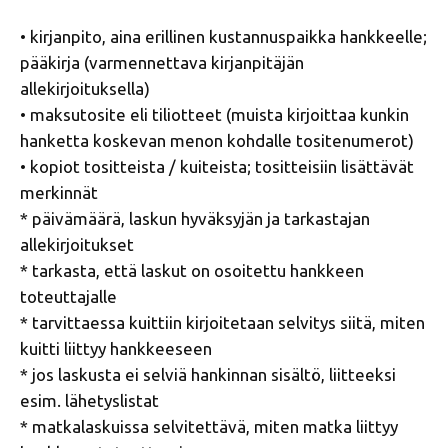
• kirjanpito, aina erillinen kustannuspaikka hankkeelle;
pääkirja (varmennettava kirjanpitäjän
allekirjoituksella)
• maksutosite eli tiliotteet (muista kirjoittaa kunkin
hanketta koskevan menon kohdalle tositenumerot)
• kopiot tositteista / kuiteista; tositteisiin lisättävät
merkinnät
* päivämäärä, laskun hyväksyjän ja tarkastajan
allekirjoitukset
* tarkasta, että laskut on osoitettu hankkeen
toteuttajalle
* tarvittaessa kuittiin kirjoitetaan selvitys siitä, miten
kuitti liittyy hankkeeseen
* jos laskusta ei selviä hankinnan sisältö, liitteeksi
esim. lähetyslistat
* matkalaskuissa selvitettävä, miten matka liittyy