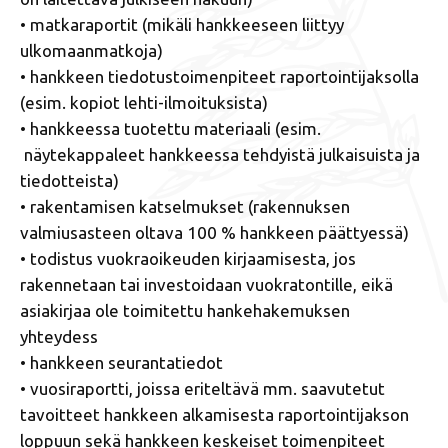
• matkaraportit (mikäli hankkeeseen liittyy
ulkomaanmatkoja)
• hankkeen tiedotustoimenpiteet raportointijaksolla
(esim. kopiot lehti-ilmoituksista)
• hankkeessa tuotettu materiaali (esim.
näytekappaleet hankkeessa tehdyistä julkaisuista ja
tiedotteista)
• rakentamisen katselmukset (rakennuksen
valmiusasteen oltava 100 % hankkeen päättyessä)
• todistus vuokraoikeuden kirjaamisesta, jos
rakennetaan tai investoidaan vuokratontille, eikä
asiakirjaa ole toimitettu hankehakemuksen
yhteydess
• hankkeen seurantatiedot
• vuosiraportti, joissa eriteltävä mm. saavutetut
tavoitteet hankkeen alkamisesta raportointijakson
loppuun sekä hankkeen keskeiset toimenpiteet