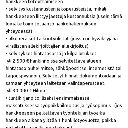
hankkeen toteuttamiseen
• selvitys kustannusten jakoperusteista, mikäli
hankkeeseen liittyy jaettuja kustannuksia (usein tämä
lomake toimitetaan jo hankehakemuksen
yhteydessä)
• alkuperäiset talkootyölistat (joissa on hyväksyjänä
virallisten allekirjoittajien allekirjoitus)
• selvitykset hintatasosta ja kilpailutukset
yli 2 500 € hankinnoissa selvitettävä alueen
hintataso puhelimitse, sähköpostitse, internetistä tai
tarjouspyynnöin. Selvitetyt hinnat dokumentoidaan ja
samaan yhteyteen laitetaan valintaperusteet.
yli 30 000 € Hilma
• tuntikirjanpito, lisäksi ensimmäisessä
maksatuksessa työpaikkailmoitus ja työsopimus (jos
hankkeeseen palkattavan työntekijän työaika
hankkeen aikana ylittää 1 henkilötyövuotta, paikka
on laitettava julkiseen hakuun)