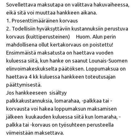
Sovellettava maksutapa on valittava hakuvaiheessa,
eikä sitä voi muuttaa hankkeen aikana.
1. Prosenttimääräinen korvaus
2. Todellisiin hyväksyttäviin kustannuksiin perustuva
korvaus (kuittiperusteinen) Huom. Alun perin
mahdollisena ollut kertakorvaus on poistettu!
Ensimmäistä maksatusta on haettava vuoden
kuluessa siitä, kun hanke on saanut
Lounais-Suomen
elinvoimakeskukselta
päätöksen. Loppumaksua on
haettava 4 kk kuluessa hankkeen toteutusajan
päättymisestä.
Jos hankkeeseen sisältyy
palkkakustannuksia, lomarahaa, -palkkaa tai -
korvausta voi hakea loppumaksun maksamisen
jälkeen kuukauden kuluessa siitä kun lomaraha, -
palkka tai -korvaus on työsuhteen perusteella
viimeistään maksettava.