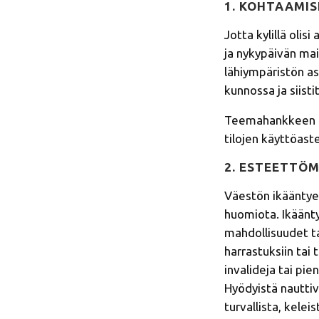
1. KOHTAAMI
Jotta kylillä olis
ja nykypäivän ma
lähiympäristön as
kunnossa ja siisti
Teemahankkeen ala
tilojen käyttöaste
2. ESTEETTÖ
Väestön ikääntyes
huomiota. Ikäänty
mahdollisuudet ta
harrastuksiin tai
invalideja tai pi
Hyödyistä nauttiv
turvallista, kele