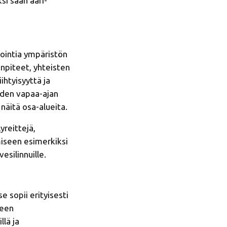
si sään ääri-
vointia ympäristön
npiteet, yhteisten
htyisyyttä ja
iden vapaa-ajan
näitä osa-alueita.
yreittejä,
miseen esimerkiksi
esilinnuille.
sopii erityisesti
keen
lä ja