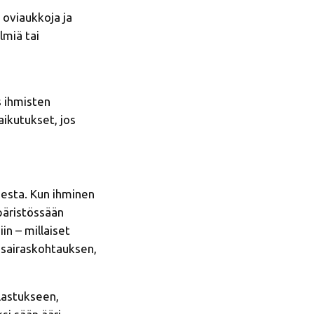
 oviaukkoja ja
lmiä tai
s ihmisten
ikutukset, jos
desta. Kun ihminen
mpäristössään
iin – millaiset
 sairaskohtauksen,
lastukseen,