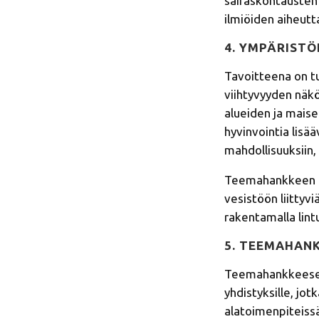
sairaskohtausten j
ilmiöiden aiheutt
4. YMPÄRISTÖ
Tavoitteena on tu
viihtyvyyden näkö
alueiden ja maise
hyvinvointia lisä
mahdollisuuksiin,
Teemahankkeen ala
vesistöön liittyv
rakentamalla lint
5. TEEMAHAN
Teemahankkeeseen
yhdistyksille, j
alatoimenpiteissä