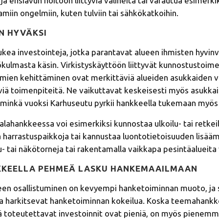
a ensiavun hoitoon liittyviä välineitä tai varautua esimerkik
amiin ongelmiin, kuten tulviin tai sähkökatkoihin.
N HYVÄKSI
kea investointeja, jotka parantavat alueen ihmisten hyvin
kulmasta käsin. Virkistyskäyttöön liittyvät kunnostustoime
mien kehittäminen ovat merkittäviä alueiden asukkaiden vii
äviä toimenpiteitä. Ne vaikuttavat keskeisesti myös asukka
 minkä vuoksi Karhuseutu pyrkii hankkeella tukemaan myös 
hankkeessa voi esimerkiksi kunnostaa ulkoilu- tai retkeil
iä harrastuspaikkoja tai kannustaa luontotietoisuuden lisää
u- tai näkötorneja tai rakentamalla vaikkapa pesintäalueita v
KKEELLA PEHMEÄ LASKU HANKEMAAILMAAN
 osallistuminen on kevyempi hanketoiminnan muoto, ja se 
otka harkitsevat hanketoiminnan kokeilua. Koska teemahank
 toteutettavat investoinnit ovat pieniä, on myös pienemmil