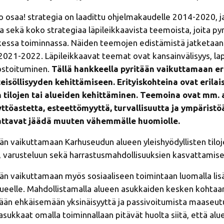
osaa! strategia on laadittu ohjelmakaudelle 2014­-2020, j
a sekä koko strategiaa läpileikkaavista teemoista, joita py
essa toiminnassa. Näiden teemojen edistämistä jatketaa
2021-2022. Läpileikkaavat teemat ovat kansainvälisyys, la
kostoituminen.
Tällä hankkeella pyritään vaikuttamaan eri
teisöllisyyden kehittämiseen. Erityiskohteina ovat erilai
n tilojen tai alueiden kehittäminen. Teemoina ovat mm.
yttöastetta, esteettömyyttä, turvallisuutta ja ympäristö
aattavat jäädä muuten vähemmälle huomiolle.
än vaikuttamaan Karhuseudun alueen yleishyödyllisten tilo
 varusteluun sekä harrastusmahdollisuuksien kasvattamis
än vaikuttamaan myös sosiaaliseen toimintaan luomalla lisä
alueelle. Mahdollistamalla alueen asukkaiden kesken kohtaam
tään ehkäisemään yksinäisyyttä ja passivoitumista maaseutua
asukkaat omalla toiminnallaan pitävät huolta siitä, että alu