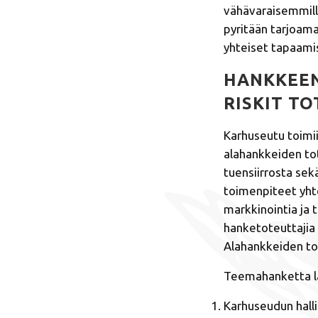
vähävaraisemmill
pyritään tarjoama
yhteiset tapaamis
HANKKEEN
RISKIT T
Karhuseutu toimii
alahankkeiden tot
tuensiirrosta se
toimenpiteet yhte
markkinointia ja
hanketoteuttajia 
Alahankkeiden to
Teemahanketta l
Karhuseudun hall