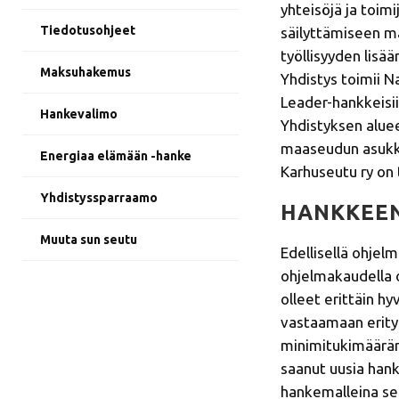
yhteisöjä ja toim
Tiedotusohjeet
säilyttämiseen ma
työllisyyden lisä
Maksuhakemus
Yhdistys toimii Na
Leader­-hankkeisii
Hankevalimo
Yhdistyksen aluee
maaseudun asukkais
Energiaa elämään -hanke
Karhuseutu ry on 
Yhdistyssparraamo
HANKKEEN
Muuta sun seutu
Edellisellä ohje
ohjelmakaudella 
olleet erittäin h
vastaamaan erityi
minimitukimäärän
saanut uusia han
hankemalleina sel