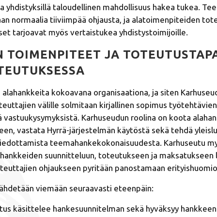
a yhdistyksillä taloudellinen mahdollisuus hakea tukea. T
an normaalia tiiviimpää ohjausta, ja alatoimenpiteiden tote
et tarjoavat myös vertaistukea yhdistystoimijoille.
 TOIMENPITEET JA TOTEUTUSTAP
OTEUTUKSESSA
 alahankkeita kokoavana organisaationa, ja siten Karhuseu
euttajien välille solmitaan kirjallinen sopimus työtehtävien
kä vastuukysymyksistä. Karhuseudun roolina on koota alaha
en, vastata Hyrrä-­järjestelmän käytöstä sekä tehdä yleisl
 tiedottamista teemahankekokonaisuudesta. Karhuseutu m
hankkeiden suunnitteluun, toteutukseen ja maksatukseen lii
teuttajien ohjaukseen pyritään panostamaan erityishuomio
ähdetään viemään seuraavasti eteenpäin:
itus käsittelee hankesuunnitelman sekä hyväksyy hankkeen