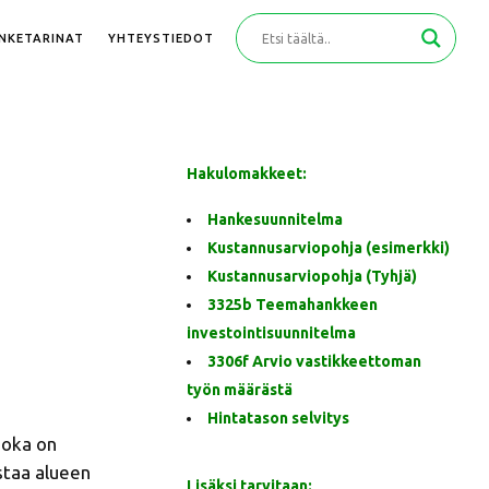
ANKETARINAT
YHTEYSTIEDOT
Hakulomakkeet:
Hankesuunnitelma
Kustannusarviopohja
(esimerkki)
Kustannusarviopohja
(Tyhjä)
3325b Teemahankkeen
investointisuunnitelma
3306f Arvio vastikkeettoman
työn määrästä
Hintatason selvitys
joka on
staa alueen
Lisäksi tarvitaan: