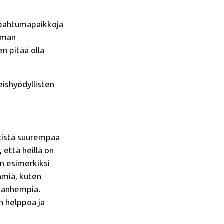
 tapahtumapaikkoja
oman
n pitää olla
eishyödyllisten
ntistä suurempaa
 että heillä on
an esimerkiksi
hmiä, kuten
 vanhempia.
n helppoa ja