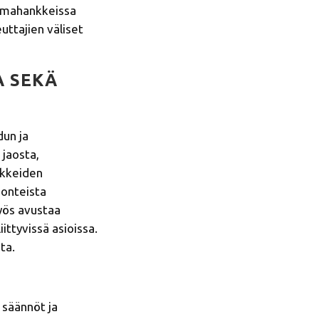
eemahankkeissa
uttajien väliset
A SEKÄ
dun ja
 jaosta,
nkkeiden
uonteista
yös avustaa
ttyvissä asioissa.
ta.
 säännöt ja