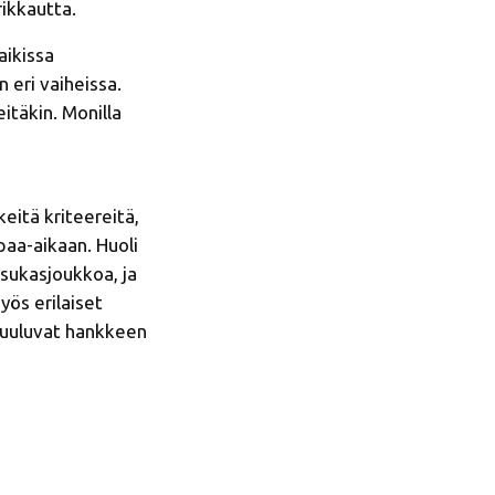
rikkautta.
aikissa
 eri vaiheissa.
itäkin. Monilla
eitä kriteereitä,
paa-aikaan. Huoli
sukasjoukkoa, ja
yös erilaiset
 kuuluvat hankkeen