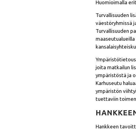
Huomioimalla erit
Turvallisuuden li
väestöryhmissä ja 
Turvallisuuden pa
maaseutualueilla e
kansalaisyhteisku
Ympäristötietous,
joita matkailun l
ympäristöstä ja 
Karhuseutu haluaa
ympäristön viihty
tuettaviin toimenp
HANKKEEN
Hankkeen tavoitt