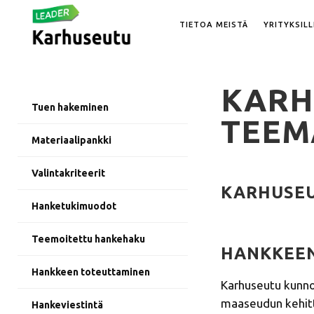
TIETOA MEISTÄ
YRITYKSILL
KARH
Tuen hakeminen
TEEM
Materiaalipankki
Valintakriteerit
KARHUSEU
Hanketukimuodot
Teemoitettu hankehaku
HANKKEEN
Hankkeen toteuttaminen
Karhuseutu kunno
maaseudun kehitt
Hankeviestintä