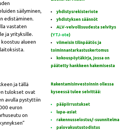
uuden
eluiden säilyminen,
yhdistysrekisteriote
en edistäminen.
yhdistyksen säännöt
ella vastaten
ALV-velvollisuudesta selvitys
 ja yrityksille.
(
YTJ-ote
)
tö koostuu alueen
viimeisin tilinpäätös ja
laitoksista.
toiminnantarkastuskertomus
kokouspöytäkirja, jossa on
päätetty hankkeen hakemisesta
keen ja tällä
Rakentamisinvestoinnin ollessa
n tulokset ovat
kyseessä tulee selvittää:
n avulla pystyttiin
pääpiirrustukset
5 000 euron
lupa-asiat
arhuseutu on
rakennusselostus/-suunnitelma
 kynnyksen”
palovakuutustodistus