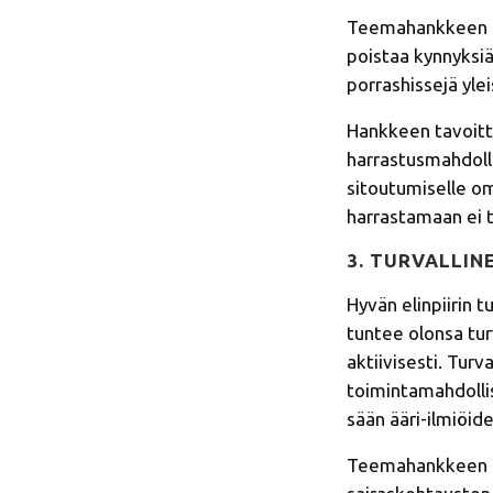
Teemahankkeen ala
poistaa kynnyksiä
porrashissejä yleis
Hankkeen tavoitt
harrastusmahdolli
sitoutumiselle om
harrastamaan ei 
3. TURVALLINE
Hyvän elinpiirin 
tuntee olonsa tur
aktiivisesti. Turva
toimintamahdolli
sään ääri-ilmiöid
Teemahankkeen al