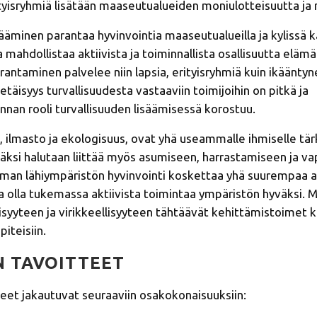
yisryhmiä lisätään maaseutualueiden moniulotteisuutta ja 
sääminen parantaa hyvinvointia maaseutualueilla ja kylissä k
mahdollistaa aktiivista ja toiminnallista osallisuutta elämän
rantaminen palvelee niin lapsia, erityisryhmiä kuin ikääntyne
täisyys turvallisuudesta vastaaviin toimijoihin on pitkä ja
nnan rooli turvallisuuden lisäämisessä korostuu.
 ilmasto ja ekologisuus, ovat yhä useammalle ihmiselle tärk
isäksi halutaan liittää myös asumiseen, harrastamiseen ja va
oman lähiympäristön hyvinvointi koskettaa yhä suurempaa a
 olla tukemassa aktiivista toimintaa ympäristön hyväksi. M
isyyteen ja virikkeellisyyteen tähtäävät kehittämistoimet
iteisiin.
 TAVOITTEET
eet jakautuvat seuraaviin osakokonaisuuksiin: