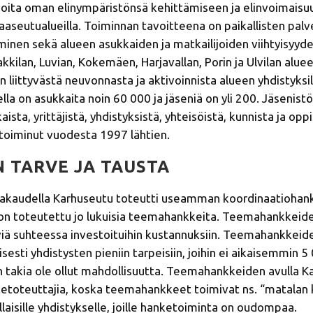
ijoita oman elinympäristönsä kehittämiseen ja elinvoimais
aseutualueilla. Toiminnan tavoitteena on paikallisten palv
äminen sekä alueen asukkaiden ja matkailijoiden viihtyisyyd
kkilan, Luvian, Kokemäen, Harjavallan, Porin ja Ulvilan alue
n liittyvästä neuvonnasta ja aktivoinnista alueen yhdistyksille
lla on asukkaita noin 60 000 ja jäseniä on yli 200. Jäsenis
ta, yrittäjistä, yhdistyksistä, yhteisöistä, kunnista ja oppi
toiminut vuodesta 1997 lähtien.
 TARVE JA TAUSTA
lmakaudella Karhuseutu toteutti useamman koordinaatiohank
on toteutettu jo lukuisia teemahankkeita. Teemahankkeide
yviä suhteessa investoituihin kustannuksiin. Teemahankkeide
sesti yhdistysten pieniin tarpeisiin, joihin ei aikaisemmin 
 takia ole ollut mahdollisuutta. Teemahankkeiden avulla K
ketoteuttajia, koska teemahankkeet toimivat ns. “matalan
laisille yhdistykselle, joille hanketoiminta on oudompaa.