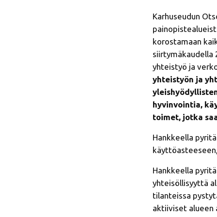
Karhuseudun Otso 
painopistealueist
korostamaan kaik
siirtymäkaudella 
yhteistyö ja ver
yhteistyön ja yh
yleishyödylliste
hyvinvointia, kä
toimet, jotka s
Hankkeella pyritä
käyttöasteeseen,
Hankkeella pyritä
yhteisöllisyyttä 
tilanteissa pysty
aktiiviset alueen 