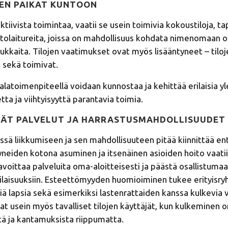
SEN PAIKAT KUNTOON
i aktiivista toimintaa, vaatii se usein toimivia kokoustiloja,
itolaitureita, joissa on mahdollisuus kohdata nimenomaan 
ukkaita. Tilojen vaatimukset ovat myös lisääntyneet – tiloje
t sekä toimivat.
toimenpiteellä voidaan kunnostaa ja kehittää erilaisia yl
tta ja viihtyisyyttä parantavia toimia.
MÄT PALVELUT JA HARRASTUSMAHDOLLISUUDET
sä liikkumiseen ja sen mahdollisuuteen pitää kiinnittää e
neiden kotona asuminen ja itsenäinen asioiden hoito vaatii,
voittaa palveluita oma-aloitteisesti ja päästä osallistuma
 tilaisuuksiin. Esteettömyyden huomioiminen tukee erityisry
eniä lapsia sekä esimerkiksi lastenrattaiden kanssa kulkevia
at usein myös tavalliset tilojen käyttäjät, kun kulkeminen o
istä ja kantamuksista riippumatta.