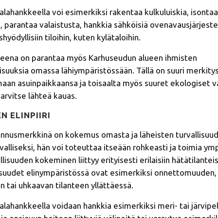
hankkeella voi esimerkiksi rakentaa kulkuluiskia, isontaa
, parantaa valaistusta, hankkia sähköisiä ovenavausjärjeste
hyödyllisiin tiloihin, kuten kylätaloihin.
eena on parantaa myös Karhuseudun alueen ihmisten
suuksia omassa lähiympäristössään. Tällä on suuri merkity
aan asuinpaikkaansa ja toisaalta myös suuret ekologiset va
tarvitse lähteä kauas.
N ELINPIIRI
tunnusmerkkinä on kokemus omasta ja läheisten turvallisuu
valliseksi, hän voi toteuttaa itseään rohkeasti ja toimia y
llisuuden kokeminen liittyy erityisesti erilaisiin hätätilanteis
suudet elinympäristössä ovat esimerkiksi onnettomuuden,
en tai uhkaavan tilanteen yllättäessä.
ahankkeella voidaan hankkia esimerkiksi meri- tai järvipe