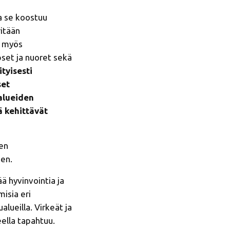
a se koostuu
ritään
n myös
pset ja nuoret sekä
tyisesti
set
 alueiden
ä kehittävät
jen
een.
ä hyvinvointia ja
isia eri
lueilla. Virkeät ja
eella tapahtuu.