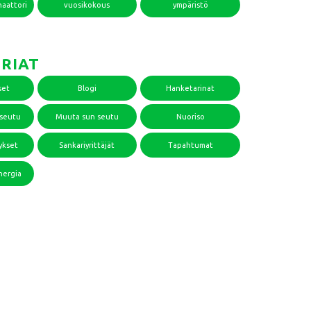
naattori
vuosikokous
ympäristö
RIAT
set
Blogi
Hanketarinat
useutu
Muuta sun seutu
Nuoriso
ykset
Sankariyrittäjät
Tapahtumat
nergia