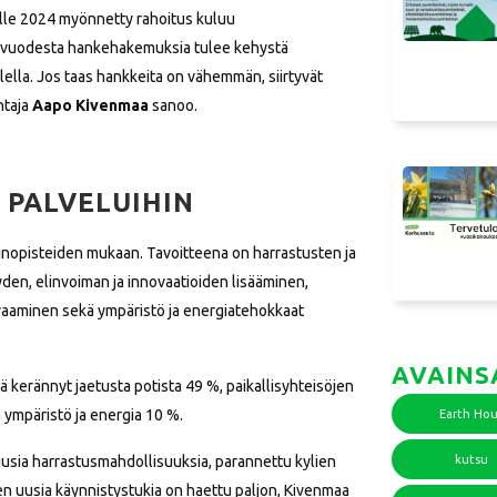
elle 2024 myönnetty rahoitus kuluu
puvuodesta hankehakemuksia tulee kehystä
lla. Jos taas hankkeita on vähemmän, siirtyvät
htaja
Aapo Kivenmaa
sanoo.
 PALVELUIHIN
ainopisteiden mukaan. Tavoitteena on harrastusten ja
den, elinvoiman ja innovaatioiden lisääminen,
vaaminen sekä ympäristö ja energiatehokkaat
AVAINS
 kerännyt jaetusta potista 49 %, paikallisyhteisöjen
a ympäristö ja energia 10 %.
Earth Hou
 uusia harrastusmahdollisuuksia, parannettu kylien
kutsu
ysten uusia käynnistystukia on haettu paljon, Kivenmaa