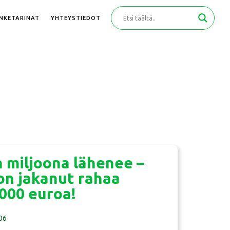
ANKETARINAT
YHTEYSTIEDOT
 miljoona lähenee –
on jakanut rahaa
 000 euroa!
06