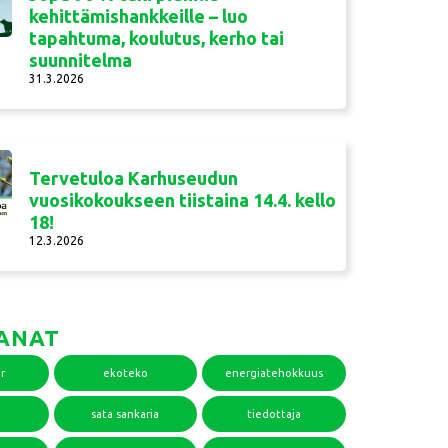
kehittämishankkeille – luo
tapahtuma, koulutus, kerho tai
suunnitelma
31.3.2026
Tervetuloa Karhuseudun
vuosikokoukseen tiistaina 14.4. kello
18!
12.3.2026
ANAT
r
ekoteko
energiatehokkuus
sata sankaria
tiedottaja