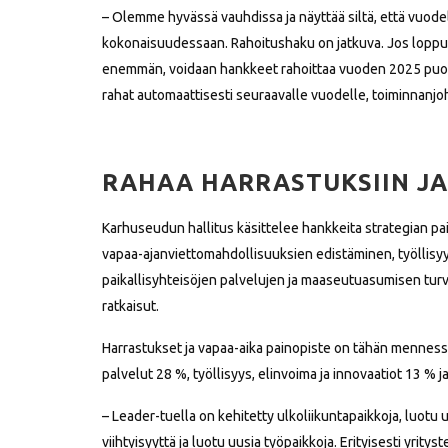
– Olemme hyvässä vauhdissa ja näyttää siltä, että vuod
kokonaisuudessaan. Rahoitushaku on jatkuva. Jos lop
enemmän, voidaan hankkeet rahoittaa vuoden 2025 puole
rahat automaattisesti seuraavalle vuodelle, toiminnanjo
RAHAA HARRASTUKSIIN JA
Karhuseudun hallitus käsittelee hankkeita strategian p
vapaa-ajanviettomahdollisuuksien edistäminen, työllisyy
paikallisyhteisöjen palvelujen ja maaseutuasumisen tur
ratkaisut.
Harrastukset ja vapaa-aika painopiste on tähän mennessä
palvelut 28 %, työllisyys, elinvoima ja innovaatiot 13 % j
– Leader-tuella on kehitetty ulkoliikuntapaikkoja, luotu
viihtyisyyttä ja luotu uusia työpaikkoja. Erityisesti yrit