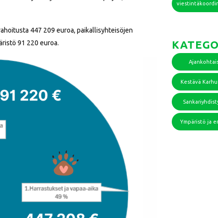
viestintäkoordi
rahoitusta 447 209 euroa, paikallisyhteisöjen
KATEGO
äristö 91 220 euroa.
Ajankohtai
Kestävä Karh
Sankariyhdist
Ympäristö ja e