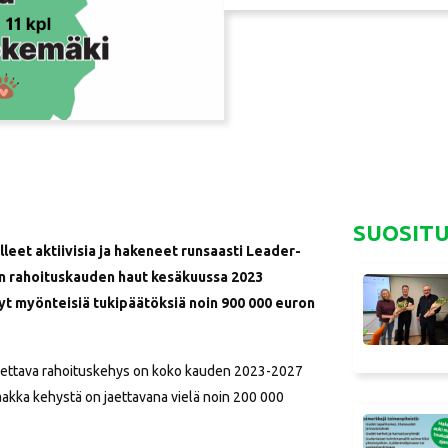
SUOSIT
leet aktiivisia ja hakeneet runsaasti Leader-
den rahoituskauden haut kesäkuussa 2023
yt myönteisiä tukipäätöksiä noin 900 000 euron
jaettava rahoituskehys on koko kauden 2023-2027
aakka kehystä on jaettavana vielä noin 200 000