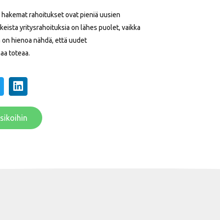
 hakemat rahoitukset ovat pieniä uusien
keista yritysrahoituksia on lähes puolet, vaikka
 on hienoa nähdä, että uudet
aa toteaa.
sikoihin