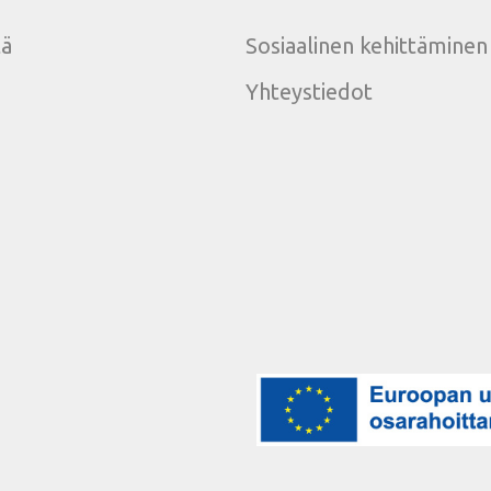
tä
Sosiaalinen kehittäminen
Yhteystiedot
e