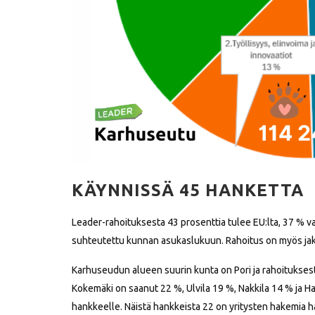
KÄYNNISSÄ 45 HANKETTA
Leader-rahoituksesta 43 prosenttia tulee EU:lta, 37 % va
suhteutettu kunnan asukaslukuun. Rahoitus on myös jakau
Karhuseudun alueen suurin kunta on Pori ja rahoitukses
Kokemäki on saanut 22 %, Ulvila 19 %, Nakkila 14 % ja H
hankkeelle. Näistä hankkeista 22 on yritysten hakemia h