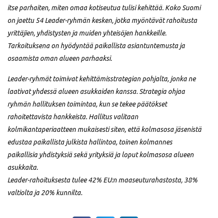
itse parhaiten, miten omaa kotiseutua tulisi kehittää. Koko Suomi
on jaettu 54 Leader-ryhmän kesken, jotka myöntävät rahoitusta
yrittäjien, yhdistysten ja muiden yhteisöjen hankkeille.
Tarkoituksena on hyödyntää paikallista asiantuntemusta ja
osaamista oman alueen parhaaksi.
Leader-ryhmät toimivat kehittämisstrategian pohjalta, jonka ne
laativat yhdessä alueen asukkaiden kanssa. Strategia ohjaa
ryhmän hallituksen toimintaa, kun se tekee päätökset
rahoitettavista hankkeista. Hallitus valitaan
kolmikantaperiaatteen mukaisesti siten, että kolmasosa jäsenistä
edustaa paikallista julkista hallintoa, toinen kolmannes
paikallisia yhdistyksiä sekä yrityksiä ja loput kolmasosa alueen
asukkaita.
Leader-rahoituksesta tulee 42% EU:n maaseuturahastosta, 38%
valtiolta ja 20% kunnilta.