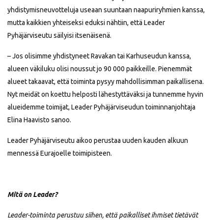
yhdistymisneuvotteluja useaan suuntaan naapuriryhmien kanssa,
mutta kaikkien yhteiseksi eduksi nähtiin, että Leader
Pyhäjärviseutu säilyisi itsenäisenä.
– Jos olisimme yhdistyneet Ravakan tai Karhuseudun kanssa,
alueen väkiluku olisi noussut jo 90 000 paikkeille. Pienemmät
alueet takaavat, että toiminta pysyy mahdollisimman paikallisena.
Nyt meidät on koettu helposti lähestyttäväksi ja tunnemme hyvin
alueidemme toimijat, Leader Pyhäjärviseudun toiminnanjohtaja
Elina Haavisto sanoo.
Leader Pyhäjärviseutu aikoo perustaa uuden kauden alkuun
mennessä Eurajoelle toimipisteen.
Mitä on Leader?
Leader-toiminta perustuu siihen, että paikalliset ihmiset tietävät