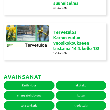
suunnitelma
31.3.2026
Tervetuloa
Karhuseudun
vuosikokoukseen
tiistaina 14.4. kello 18!
12.3.2026
AVAINSANAT
Earth Hour
ekoteko
energiatehokkuus
kutsu
sata sankaria
tiedottaja