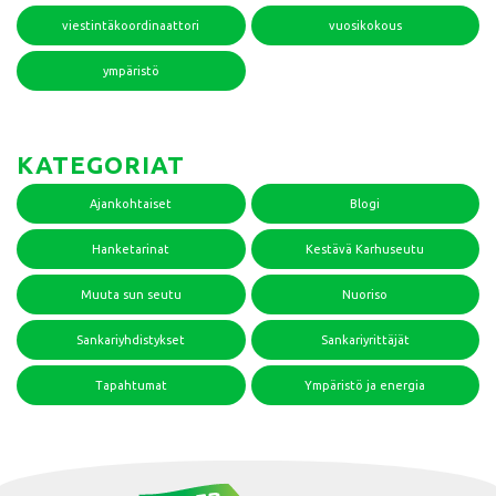
viestintäkoordinaattori
vuosikokous
ympäristö
KATEGORIAT
Ajankohtaiset
Blogi
Hanketarinat
Kestävä Karhuseutu
Muuta sun seutu
Nuoriso
Sankariyhdistykset
Sankariyrittäjät
Tapahtumat
Ympäristö ja energia