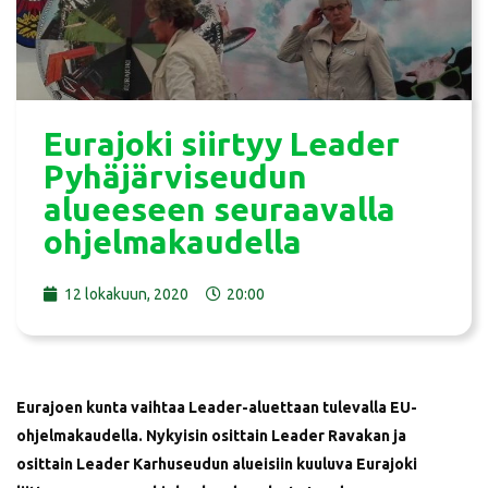
Eurajoki siirtyy Leader
Pyhäjärviseudun
alueeseen seuraavalla
ohjelmakaudella
12 lokakuun, 2020
20:00
Eurajoen kunta vaihtaa Leader-aluettaan tulevalla EU-
ohjelmakaudella. Nykyisin osittain Leader Ravakan ja
osittain Leader Karhuseudun alueisiin kuuluva Eurajoki