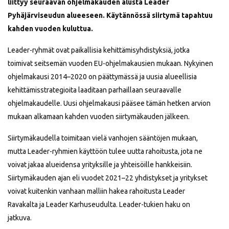
liittyy seuraavan ohjelmakauden alusta Leader
Pyhäjärviseudun alueeseen. Käytännössä siirtymä tapahtuu
kahden vuoden kuluttua.
Leader-ryhmät ovat paikallisia kehittämisyhdistyksiä, jotka
toimivat seitsemän vuoden EU-ohjelmakausien mukaan. Nykyinen
ohjelmakausi 2014–2020 on päättymässä ja uusia alueellisia
kehittämisstrategioita laaditaan parhaillaan seuraavalle
ohjelmakaudelle. Uusi ohjelmakausi pääsee tämän hetken arvion
mukaan alkamaan kahden vuoden siirtymäkauden jälkeen.
Siirtymäkaudella toimitaan vielä vanhojen sääntöjen mukaan,
mutta Leader-ryhmien käyttöön tulee uutta rahoitusta, jota ne
voivat jakaa alueidensa yrityksille ja yhteisöille hankkeisiin.
Siirtymäkauden ajan eli vuodet 2021–22 yhdistykset ja yritykset
voivat kuitenkin vanhaan malliin hakea rahoitusta Leader
Ravakalta ja Leader Karhuseudulta. Leader-tukien haku on
jatkuva.