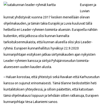
Eurajoen ja
Luvian
kunnat yhdistyivät vuonna 2017 kesken meneillään olevan
ohjelmakauden, ja tämän takia Eurajoki ja Luvia kuuluvat tällä
hetkellä eri Leader-ryhmien toiminta-alueisiin. Eurajoella nähtiin
kuitenkin, että jatkossa olisi kunnan kannalta
tarkoituksenmukaista, että kunnan alueella olisi yksi Leader-
ryhmä. Eurajoen kunnanhallitus hyväksyi 22.9.2020
kunnanjohtajan esityksen jatkaa siirtymäkauden ajan nykyisten
Leader-ryhmien kanssa ja siirtyä Pyhäjärviseudun toiminta-
alueeseen uuden kauden alusta.
– Haluan korostaa, että yhteistyö sekä Ravakan että Karhuseudun
kanssa on sujunut erinomaisesti. Tämä tilanne tiedostettiin heti
kuntaliitoksen yhteydessä, ja silloin päätettiin, että katsotaan
tämä ohjelmakausi loppuun ja tehdään sitten ratkaisuja, Eurajoen
kunnanjohtaja Vesa Lakaniemi sanoo.