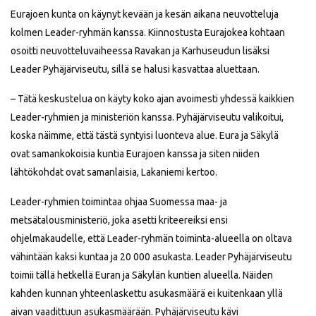
Eurajoen kunta on käynyt kevään ja kesän aikana neuvotteluja
kolmen Leader-ryhmän kanssa. Kiinnostusta Eurajokea kohtaan
osoitti neuvotteluvaiheessa Ravakan ja Karhuseudun lisäksi
Leader Pyhäjärviseutu, sillä se halusi kasvattaa aluettaan.
– Tätä keskustelua on käyty koko ajan avoimesti yhdessä kaikkien
Leader-ryhmien ja ministeriön kanssa. Pyhäjärviseutu valikoitui,
koska näimme, että tästä syntyisi luonteva alue. Eura ja Säkylä
ovat samankokoisia kuntia Eurajoen kanssa ja siten niiden
lähtökohdat ovat samanlaisia, Lakaniemi kertoo.
Leader-ryhmien toimintaa ohjaa Suomessa maa- ja
metsätalousministeriö, joka asetti kriteereiksi ensi
ohjelmakaudelle, että Leader-ryhmän toiminta-alueella on oltava
vähintään kaksi kuntaa ja 20 000 asukasta. Leader Pyhäjärviseutu
toimii tällä hetkellä Euran ja Säkylän kuntien alueella. Näiden
kahden kunnan yhteenlaskettu asukasmäärä ei kuitenkaan yllä
aivan vaadittuun asukasmäärään. Pyhäjärviseutu kävi