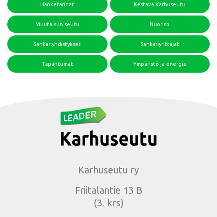
Hanketarinat
Kestävä Karhuseutu
Muuta sun seutu
Nuoriso
Sankariyhdistykset
Sankariyrittäjät
Tapahtumat
Ympäristö ja energia
Karhuseutu ry
Friitalantie 13 B
(3. krs)