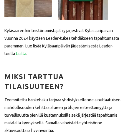
Kyläsaaren kiinteistönomistajat ry järjestivät Kyläsaaripäivän
vuonna 2024 käyttäen Leader-tukea tehdäkseen tapahtumasta
paremman. Lue lisää Kyläsaaripäivän järjestämisestä Leader-
tuella
täältä
.
MIKSI TARTTUA
TILAISUUTEEN?
Teemoitettu hankehaku tarjoaa yhdistyksellenne ainutlaatuisen
mahdollisuuden kehittää alueen ja tilojen esteettömyyttä ja
turvallisuutta pienillä kustannuksilla sekä järjestää tapahtumia
matalalla kynnyksellä. Samalla vahvistatte yhteisönne
aktiivisuutta ja hyvinvointia.