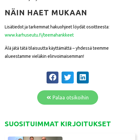
NÄIN HAET MUKAAN
Lisätiedot ja tarkemmat hakuohjeet löydät osoitteesta:
www.karhuseutu.fi/teemahankkeet
Älä jätä tätä tilaisuutta käyttämättä – yhdessä teemme
alueestamme vieläkin elinvoimaisemman!
Palaa otsikoihin
SUOSITUIMMAT KIRJOITUKSET