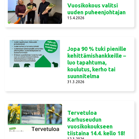
Vuosikokous valitsi
uuden puheenjohtajan
15.4.2026
Jopa 90 % tuki pienille
kehittämishankkeille –
luo tapahtuma,
koulutus, kerho tai
suunnitelma
31.3.2026
Tervetuloa
Karhuseudun
vuosikokoukseen
tiistaina 14.4. kello 18!
12.3.2026