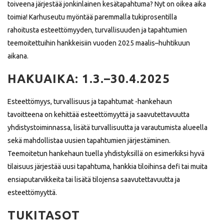
toiveena järjestää jonkinlainen kesätapahtuma? Nyt on oikea aika
toimia! Karhuseutu myöntää paremmalla tukiprosentilla
rahoitusta esteettömyyden, turvallisuuden ja tapahtumien
teemoitettuihin hankkeisiin vuoden 2025 maalis–huhtikuun
aikana.
HAKUAIKA: 1.3.–30.4.2025
Esteettömyys, turvallisuus ja tapahtumat -hankehaun
tavoitteena on kehittää esteettömyyttä ja saavutettavuutta
yhdistystoiminnassa, lisätä turvallisuutta ja varautumista alueella
sekä mahdollistaa uusien tapahtumien järjestäminen.
Teemoitetun hankehaun tuella yhdistyksillä on esimerkiksi hyvä
tilaisuus järjestää uusi tapahtuma, hankkia tiloihinsa defi tai muita
ensiaputarvikkeita tai lisätä tilojensa saavutettavuutta ja
esteettömyyttä.
TUKITASOT