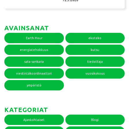
AVAINSANAT
Earth Hour
ekoteko
energiatehokkuus
kutsu
sata sankaria
tiedottaja
viestintäkoordinaattori
vuosikokous
ympäristö
KATEGORIAT
Ajankohtaiset
Blogi