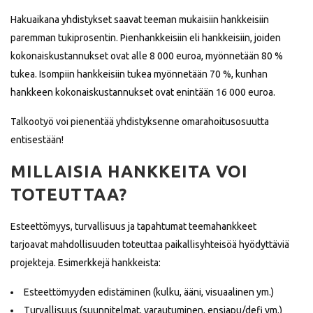
Hakuaikana yhdistykset saavat teeman mukaisiin hankkeisiin
paremman tukiprosentin. Pienhankkeisiin eli hankkeisiin, joiden
kokonaiskustannukset ovat alle 8 000 euroa, myönnetään 80 %
tukea. Isompiin hankkeisiin tukea myönnetään 70 %, kunhan
hankkeen kokonaiskustannukset ovat enintään 16 000 euroa.
Talkootyö voi pienentää yhdistyksenne omarahoitusosuutta
entisestään!
MILLAISIA HANKKEITA VOI
TOTEUTTAA?
Esteettömyys, turvallisuus ja tapahtumat teemahankkeet
tarjoavat mahdollisuuden toteuttaa paikallisyhteisöä hyödyttäviä
projekteja. Esimerkkejä hankkeista:
Esteettömyyden edistäminen (kulku, ääni, visuaalinen ym.)
Turvallisuus (suunnitelmat, varautuminen, ensiapu/defi ym.)