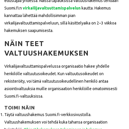
edustajaa yhdessä. Näissä tapauksissa valtuushakemus tehdään
Suomi.fi:n
virkailijavaltuuttamispalvelun
kautta. Hakemus
kannattaa lähettää mahdollisimman pian
virkailijavaltuuttamispalveluun, sillä käsittelyaika on 2–3 viikkoa
hakemuksen saapumisesta.
NÄIN TEET
VALTUUSHAKEMUKSEN
Virkailijavaltuuttamispalvelus
sa organisaatio hakee yhdelle
henkilölle valtuutusoikeudet. Kun valtuutusoikeudet on
rekisteröity, voi tämä valtuutusoikeudellinen henkilö antaa
asiointivaltuuksia muille organisaation henkilöille omatoimisesti
Suomi.fi-valtuuksissa.
TOIMI NÄIN
Täytä valtuushakemus Suomi.fi-verkkosivustolla.
Valtuushakemuksen voi tehdä kuka tahansa organisaation