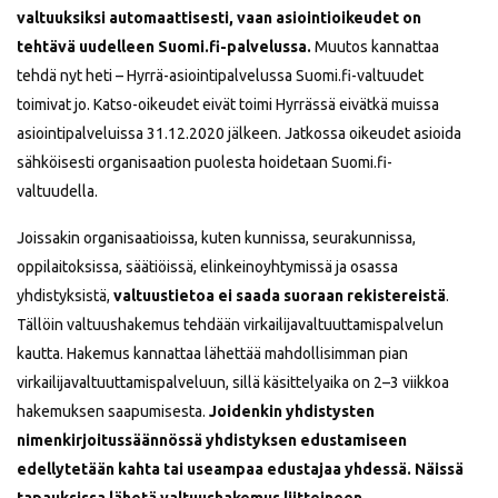
valtuuksiksi automaattisesti, vaan asiointioikeudet on
tehtävä uudelleen Suomi.fi-palvelussa.
Muutos kannattaa
tehdä nyt heti – Hyrrä-asiointipalvelussa Suomi.fi-valtuudet
toimivat jo. Katso-oikeudet eivät toimi Hyrrässä eivätkä muissa
asiointipalveluissa 31.12.2020 jälkeen. Jatkossa oikeudet asioida
sähköisesti organisaation puolesta hoidetaan Suomi.fi-
valtuudella.
Joissakin organisaatioissa, kuten kunnissa, seurakunnissa,
oppilaitoksissa, säätiöissä, elinkeinoyhtymissä ja osassa
yhdistyksistä,
valtuustietoa ei saada suoraan rekistereistä
.
Tällöin valtuushakemus tehdään virkailijavaltuuttamispalvelun
kautta. Hakemus kannattaa lähettää mahdollisimman pian
virkailijavaltuuttamispalveluu
n, sillä käsittelyaika on 2–3 viikkoa
hakemuksen saapumisesta.
Joidenkin yhdistysten
nimenkirjoitussäännössä yhdistyksen edustamiseen
edellytetään kahta tai useampaa edustajaa yhdessä. Näissä