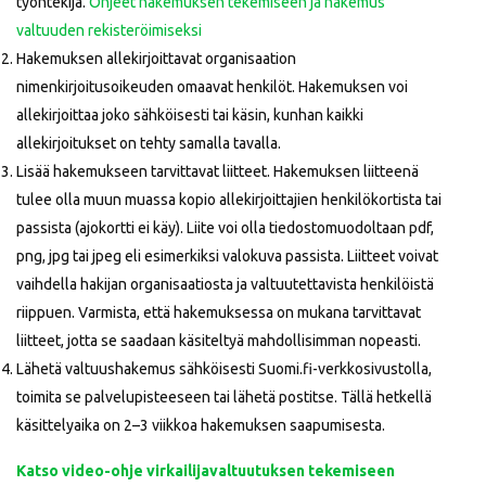
työntekijä.
Ohjeet hakemuksen tekemiseen ja hakemus
valtuuden rekisteröimiseksi
Hakemuksen allekirjoittavat organisaation
nimenkirjoitusoikeuden omaavat henkilöt. Hakemuksen voi
allekirjoittaa joko sähköisesti tai käsin, kunhan kaikki
allekirjoitukset on tehty samalla tavalla.
Lisää hakemukseen tarvittavat liitteet. Hakemuksen liitteenä
tulee olla muun muassa kopio allekirjoittajien henkilökortista tai
passista (ajokortti ei käy). Liite voi olla tiedostomuodoltaan pdf,
png, jpg tai jpeg eli esimerkiksi valokuva passista. Liitteet voivat
vaihdella hakijan organisaatiosta ja valtuutettavista henkilöistä
riippuen. Varmista, että hakemuksessa on mukana tarvittavat
liitteet, jotta se saadaan käsiteltyä mahdollisimman nopeasti.
Lähetä valtuushakemus sähköisesti Suomi.fi-verkkosivustolla,
toimita se palvelupisteeseen tai lähetä postitse. Tällä hetkellä
käsittelyaika on 2–3 viikkoa hakemuksen saapumisesta.
Katso video-ohje virkailijavaltuutuksen tekemiseen