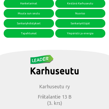
Hanketarinat
Kestävä Karhuseutu
Muuta sun seutu
Nuoriso
Sankariyhdistykset
Sankariyrittäjät
Tapahtumat
Ympäristö ja energia
Karhuseutu ry
Friitalantie 13 B
(3. krs)