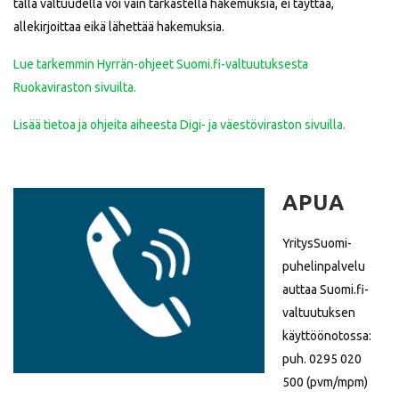
tällä valtuudella voi vain tarkastella hakemuksia, ei täyttää,
allekirjoittaa eikä lähettää hakemuksia.
Lue tarkemmin Hyrrän-ohjeet Suomi.fi-valtuutuksesta
Ruokaviraston sivuilta.
Lisää tietoa ja ohjeita aiheesta Digi- ja väestöviraston sivuilla.
APUA
YritysSuomi-
puhelinpalvelu
auttaa Suomi.fi-
valtuutuksen
käyttöönotossa:
puh. 0295 020
500 (pvm/mpm)