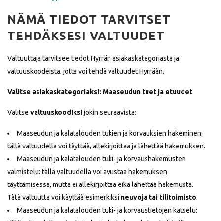
NÄMÄ TIEDOT TARVITSET
TEHDÄKSESI VALTUUDET
Valtuuttaja tarvitsee tiedot Hyrrän asiakaskategoriasta ja
valtuuskoodeista, jotta voi tehdä valtuudet Hyrrään.
Valitse asiakaskategoriaksi: Maaseudun tuet ja etuudet
Valitse
valtuuskoodiksi
jokin seuraavista:
Maaseudun ja kalatalouden tukien ja korvauksien hakeminen:
tällä valtuudella voi täyttää, allekirjoittaa ja lähettää hakemuksen.
Maaseudun ja kalatalouden tuki- ja korvaushakemusten
valmistelu: tällä valtuudella voi avustaa hakemuksen
täyttämisessä, mutta ei allekirjoittaa eikä lähettää hakemusta.
Tätä valtuutta voi käyttää esimerkiksi
neuvoja tai tilitoimisto
.
Maaseudun ja kalatalouden tuki- ja korvaustietojen katselu: