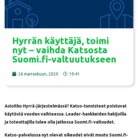
Hyrrän käyttäjä, toimi
nyt – vaihda Katsosta
Suomi.fi-valtuutukseen
26 marraskuun, 2020
19:41
Asioitko Hyrrä-järjestelmässä? Katso-tunnisteet poistuvat
käytöstä vuoden vaihteessa. Leader-hankkeiden hakijoilla
ja toteuttajilla tulee olla jatkossa Suomi.fi-valtuudet.
Katso-palvelussa nyt olevat oikeudet eivät muutu Suomi.fi-