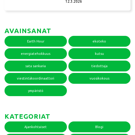
12.3.2026
AVAINSANAT
Earth Hour
ekoteko
energiatehokkuus
kutsu
sata sankaria
tiedottaja
viestintäkoordinaattori
vuosikokous
ympäristö
KATEGORIAT
Ajankohtaiset
Blogi