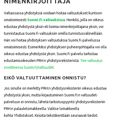
NIMENKIRJOITTAJA
Valtaosassa yhdistyksiä voidaan hoitaa valtuutukset kuntoon
omatoimisesti
Suomi.fi-valtuuksissa
. Henkilö, jolla on oikeus
edustaa yhdistystä yksin eli toimia nimenkirjoittajana yksin, voi
tunnistautua Suomi.fi-valtuuksiin omilla tunnistusvälineillään.
Hän voi hoitaa yhdistyksen valtuutuksia Suomi.fi-palvelussa
omatoimisesti. Esimerkiksi yhdistyksen puheenjohtajalla voi olla
oikeus edustaa yhdistystä yksin. Suomi.fi-palvelu tarkistaa
edustamisoikeuden PRH:n yhdistysrekisteristä.
Tee valtuutus
osoitteessa Suomi.fi/valtuudet.
EIKÖ VALTUUTTAMINEN ONNISTU?
Jos sinulle on merkitty PRH:n yhdistysrekisteriin oikeus edustaa
yhdistystä yksin, mutta kirjautuminen Suomi.fi:n valtuudet-
palveluun ei onnistu, lähetä tarkistuspyyntö yhdistysrekisteriin
PRH:n palautelomakkeella. Valitse lomakkeella
kohta Yhdistykset. Kirjoita tekstikenttään seuraavat tiedot: