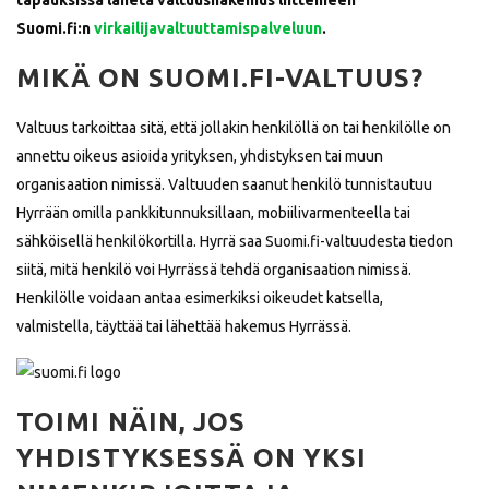
tapauksissa lähetä valtuushakemus liitteineen
Suomi.fi:n
virkailijavaltuuttamispalveluun
.
MIKÄ ON SUOMI.FI-VALTUUS?
Valtuus tarkoittaa sitä, että jollakin henkilöllä on tai henkilölle on
annettu oikeus asioida yrityksen, yhdistyksen tai muun
organisaation nimissä. Valtuuden saanut henkilö tunnistautuu
Hyrrään omilla pankkitunnuksillaan, mobiilivarmenteella tai
sähköisellä henkilökortilla. Hyrrä saa Suomi.fi-valtuudesta tiedon
siitä, mitä henkilö voi Hyrrässä tehdä organisaation nimissä.
Henkilölle voidaan antaa esimerkiksi oikeudet katsella,
valmistella, täyttää tai lähettää hakemus Hyrrässä.
TOIMI NÄIN, JOS
YHDISTYKSESSÄ ON YKSI