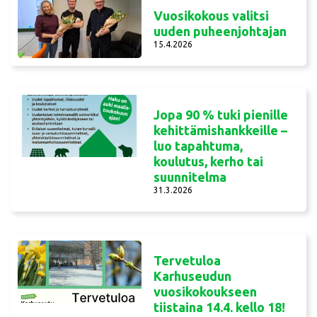
Vuosikokous valitsi
uuden puheenjohtajan
15.4.2026
Jopa 90 % tuki pienille
kehittämishankkeille –
luo tapahtuma,
koulutus, kerho tai
suunnitelma
31.3.2026
Tervetuloa
Karhuseudun
vuosikokoukseen
tiistaina 14.4. kello 18!