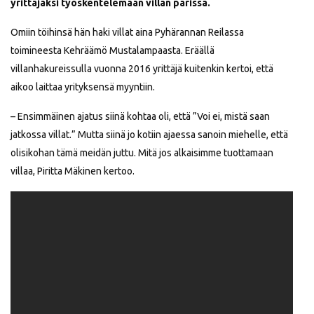
yrittäjäksi työskentelemään villan parissa.
Omiin töihinsä hän haki villat aina Pyhärannan Reilassa
toimineesta Kehräämö Mustalampaasta. Eräällä
villanhakureissulla vuonna 2016 yrittäjä kuitenkin kertoi, että
aikoo laittaa yrityksensä myyntiin.
– Ensimmäinen ajatus siinä kohtaa oli, että ”Voi ei, mistä saan
jatkossa villat.” Mutta siinä jo kotiin ajaessa sanoin miehelle, että
olisikohan tämä meidän juttu. Mitä jos alkaisimme tuottamaan
villaa, Piritta Mäkinen kertoo.