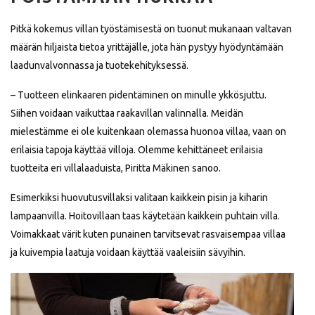
Pitkä kokemus villan työstämisestä on tuonut mukanaan valtavan
määrän hiljaista tietoa yrittäjälle, jota hän pystyy hyödyntämään
laadunvalvonnassa ja tuotekehityksessä.
– Tuotteen elinkaaren pidentäminen on minulle ykkösjuttu.
Siihen voidaan vaikuttaa raakavillan valinnalla. Meidän
mielestämme ei ole kuitenkaan olemassa huonoa villaa, vaan on
erilaisia tapoja käyttää villoja. Olemme kehittäneet erilaisia
tuotteita eri villalaaduista, Piritta Mäkinen sanoo.
Esimerkiksi huovutusvillaksi valitaan kaikkein pisin ja kiharin
lampaanvilla. Hoitovillaan taas käytetään kaikkein puhtain villa.
Voimakkaat värit kuten punainen tarvitsevat rasvaisempaa villaa
ja kuivempia laatuja voidaan käyttää vaaleisiin sävyihin.