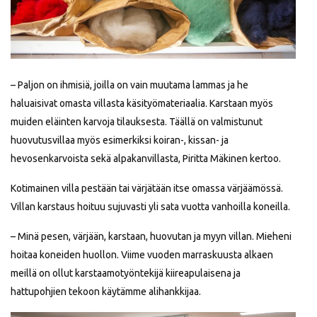
– Paljon on ihmisiä, joilla on vain muutama lammas ja he
haluaisivat omasta villasta käsityömateriaalia. Karstaan myös
muiden eläinten karvoja tilauksesta. Täällä on valmistunut
huovutusvillaa myös esimerkiksi koiran-, kissan- ja
hevosenkarvoista sekä alpakanvillasta, Piritta Mäkinen kertoo.
Kotimainen villa pestään tai värjätään itse omassa värjäämössä.
Villan karstaus hoituu sujuvasti yli sata vuotta vanhoilla koneilla.
– Minä pesen, värjään, karstaan, huovutan ja myyn villan. Mieheni
hoitaa koneiden huollon. Viime vuoden marraskuusta alkaen
meillä on ollut karstaamotyöntekijä kiireapulaisena ja
hattupohjien tekoon käytämme alihankkijaa.