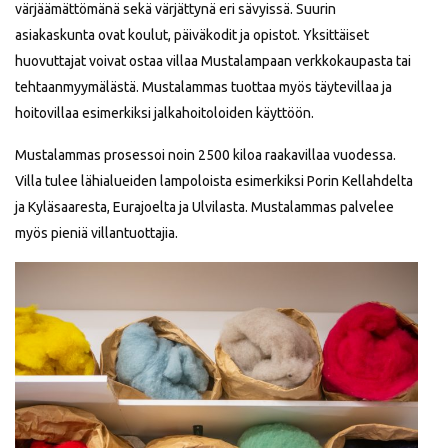
värjäämättömänä sekä värjättynä eri sävyissä. Suurin
asiakaskunta ovat koulut, päiväkodit ja opistot. Yksittäiset
huovuttajat voivat ostaa villaa Mustalampaan verkkokaupasta tai
tehtaanmyymälästä. Mustalammas tuottaa myös täytevillaa ja
hoitovillaa esimerkiksi jalkahoitoloiden käyttöön.
Mustalammas prosessoi noin 2500 kiloa raakavillaa vuodessa.
Villa tulee lähialueiden lampoloista esimerkiksi Porin Kellahdelta
ja Kyläsaaresta, Eurajoelta ja Ulvilasta. Mustalammas palvelee
myös pieniä villantuottajia.