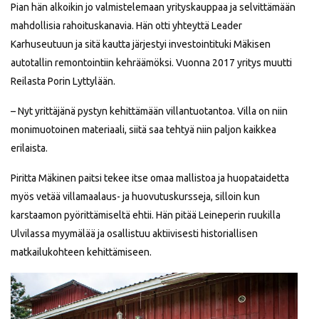
Pian hän alkoikin jo valmistelemaan yrityskauppaa ja selvittämään
mahdollisia rahoituskanavia. Hän otti yhteyttä Leader
Karhuseutuun ja sitä kautta järjestyi investointituki Mäkisen
autotallin remontointiin kehräämöksi. Vuonna 2017 yritys muutti
Reilasta Porin Lyttylään.
– Nyt yrittäjänä pystyn kehittämään villantuotantoa. Villa on niin
monimuotoinen materiaali, siitä saa tehtyä niin paljon kaikkea
erilaista.
Piritta Mäkinen paitsi tekee itse omaa mallistoa ja huopataidetta
myös vetää villamaalaus- ja huovutuskursseja, silloin kun
karstaamon pyörittämiseltä ehtii. Hän pitää Leineperin ruukilla
Ulvilassa myymälää ja osallistuu aktiivisesti historiallisen
matkailukohteen kehittämiseen.