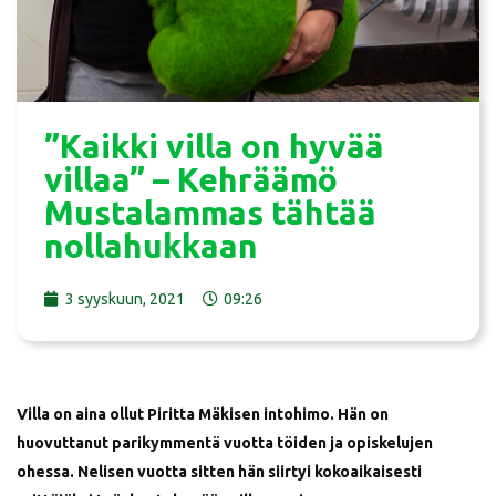
”Kaikki villa on hyvää
villaa” – Kehräämö
Mustalammas tähtää
nollahukkaan
3 syyskuun, 2021
09:26
Villa on aina ollut Piritta Mäkisen intohimo. Hän on
huovuttanut parikymmentä vuotta töiden ja opiskelujen
ohessa. Nelisen vuotta sitten hän siirtyi kokoaikaisesti