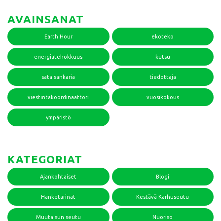
AVAINSANAT
Earth Hour
ekoteko
energiatehokkuus
kutsu
sata sankaria
tiedottaja
viestintäkoordinaattori
vuosikokous
ympäristö
KATEGORIAT
Ajankohtaiset
Blogi
Hanketarinat
Kestävä Karhuseutu
Muuta sun seutu
Nuoriso