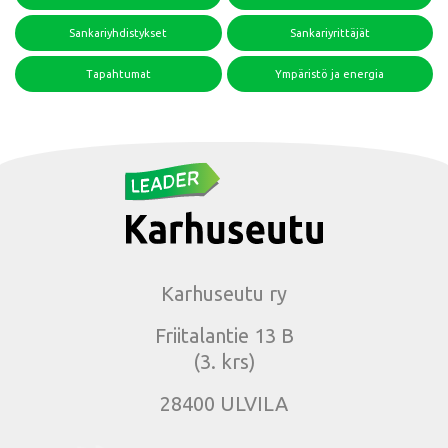
Sankariyhdistykset
Sankariyrittäjät
Tapahtumat
Ympäristö ja energia
Karhuseutu ry
Friitalantie 13 B
(3. krs)
28400 ULVILA