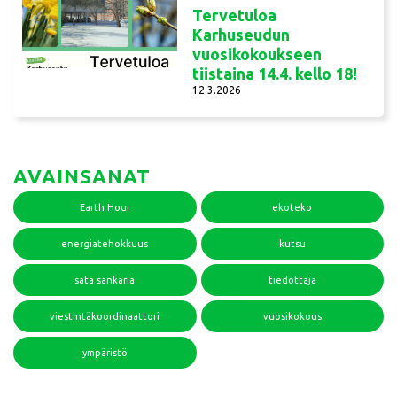
Tervetuloa
Karhuseudun
vuosikokoukseen
tiistaina 14.4. kello 18!
12.3.2026
AVAINSANAT
Earth Hour
ekoteko
energiatehokkuus
kutsu
sata sankaria
tiedottaja
viestintäkoordinaattori
vuosikokous
ympäristö