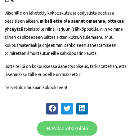
23.4.
Jäsenille on lähetetty kokouskutsu ja esityslista postissa
pääsiäisen aikaan,
mikäli ette ole saanut omaanne, ottakaa
yhteyttä
toimistolle Niina Harjuun (sähköpostilla, niin voimme
siihen osoitteeseen laittaa sitten kutsun tulemaan). Muu
kokousmateriaali ja ohjeet mm. sähköiseen äänestämiseen
toimitetaan ilmoittautuneille sähköpostin kautta.
Jotta teillä on kokouksessa äänestysoikeus, tarkistattehan, että
jäsenmaksu tälle vuodelle on maksettu!
Tervetuloa mukaan kokoukseen!
Palaa otsikoihin