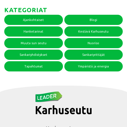
KATEGORIAT
Ajankohtaiset
Blogi
Hanketarinat
Kestävä Karhuseutu
Muuta sun seutu
Nuoriso
Sankariyhdistykset
Sankariyrittäjät
Tapahtumat
Ympäristö ja energia