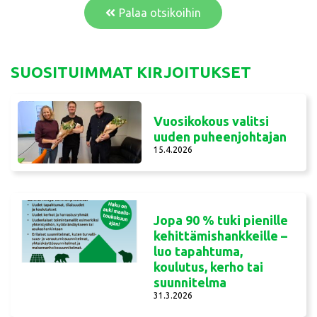
Palaa otsikoihin
SUOSITUIMMAT KIRJOITUKSET
Vuosikokous valitsi
uuden puheenjohtajan
15.4.2026
Jopa 90 % tuki pienille
kehittämishankkeille –
luo tapahtuma,
koulutus, kerho tai
suunnitelma
31.3.2026