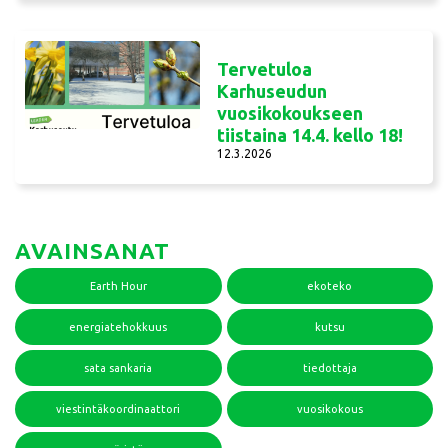
Tervetuloa
Karhuseudun
vuosikokoukseen
tiistaina 14.4. kello 18!
12.3.2026
AVAINSANAT
Earth Hour
ekoteko
energiatehokkuus
kutsu
sata sankaria
tiedottaja
viestintäkoordinaattori
vuosikokous