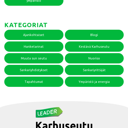
ympäristö
KATEGORIAT
Ajankohtaiset
Blogi
Hanketarinat
Kestävä Karhuseutu
Muuta sun seutu
Nuoriso
Sankariyhdistykset
Sankariyrittäjät
Tapahtumat
Ympäristö ja energia