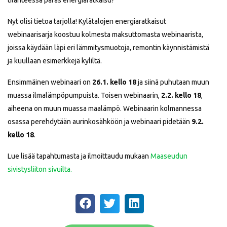
tilanteessa paras energiaratkaisu?
Nyt olisi tietoa tarjolla! Kylätalojen energiaratkaisut
webinaarisarja koostuu kolmesta maksuttomasta webinaarista,
joissa käydään läpi eri lämmitysmuotoja, remontin käynnistämistä
ja kuullaan esimerkkejä kyliltä.
Ensimmäinen webinaari on
26.1. kello 18
ja siinä puhutaan muun
muassa ilmalämpöpumpuista. Toisen webinaarin,
2.2. kello 18
,
aiheena on muun muassa maalämpö. Webinaarin kolmannessa
osassa perehdytään aurinkosähköön ja webinaari pidetään
9.2.
kello 18
.
Lue lisää tapahtumasta ja ilmoittaudu mukaan
Maaseudun
sivistysliiton sivuilta.