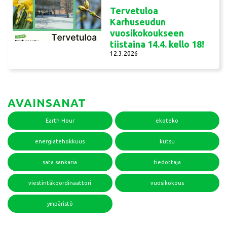
Tervetuloa
Karhuseudun
vuosikokoukseen
tiistaina 14.4. kello 18!
12.3.2026
AVAINSANAT
Earth Hour
ekoteko
energiatehokkuus
kutsu
sata sankaria
tiedottaja
viestintäkoordinaattori
vuosikokous
ympäristö