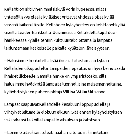
Kellahti on aktiivinen maalaiskylä Porin kupeessa, missä
yhteisöllisyys elää ja kyläläiset yrittävät yhdessä pitää kylää
vireänä kaikenikäisille. Kellahden kyläyhdistys on kehittänyt kylää
useilla Leader-hankkeilla. Uusimmassa Kellahdella tapahtuu -
hankkeessa kylälle tehtiin kulttuuriteko ottamalla lampaita
laiduntamaan keskeiselle paikalle kylätalon läheisyyteen.
– Halusimme houkutella lisää ihmisiä tutustumaan kylään
Kellahden ulkopuolelta. Lampaiden rapsutus on hyvä keino saada
ihmiset liikkeelle. Samalla hanke on ympäristöteko, sillä
halusimme hyödyntää lampaita luonnollisina maisemanhoitajina,
kyläyhdistyksen puheenjohtaja
Viliina Välimäki
sanoo.
Lampaat saapuivat Kellahdelle kesäkuun loppupuolella ja
viihtyivät laitumella elokuun alkuun. Sitä ennen kyläyhdistyksen
väki rakensi talkoilla lampaille aitauksen ja katoksen.
– Löimme aitauksen tolpat maahan ja tolppiin kiinnitettiin