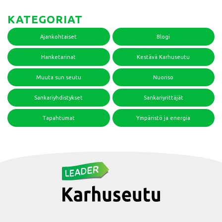
KATEGORIAT
Ajankohtaiset
Blogi
Hanketarinat
Kestävä Karhuseutu
Muuta sun seutu
Nuoriso
Sankariyhdistykset
Sankariyrittäjät
Tapahtumat
Ympäristö ja energia