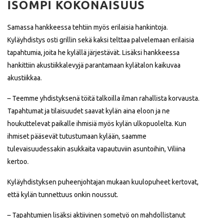
ISOMPI KOKONAISUUS
Samassa hankkeessa tehtiin myös erilaisia hankintoja.
Kyläyhdistys osti grillin sekä kaksi telttaa palvelemaan erilaisia
tapahtumia, joita he kylällä järjestävät. Lisäksi hankkeessa
hankittiin akustiikkalevyjä parantamaan kylätalon kaikuvaa
akustiikkaa.
– Teemme yhdistyksenä töitä talkoilla ilman rahallista korvausta.
Tapahtumat ja tilaisuudet saavat kylän aina eloon ja ne
houkuttelevat paikalle ihmisiä myös kylän ulkopuolelta. Kun
ihmiset pääsevät tutustumaan kylään, saamme
tulevaisuudessakin asukkaita vapautuviin asuntoihin, Viliina
kertoo.
Kyläyhdistyksen puheenjohtajan mukaan kuulopuheet kertovat,
että kylän tunnettuus onkin noussut.
– Tapahtumien lisäksi aktiivinen sometyö on mahdollistanut