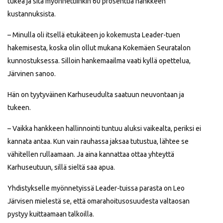
tukea ja sitä myönnettiinkin 60 prosenttia hankkeen
kustannuksista.
– Minulla oli itsellä etukäteen jo kokemusta Leader-tuen
hakemisesta, koska olin ollut mukana Kokemäen Seuratalon
kunnostuksessa. Silloin hankemaailma vaati kyllä opettelua,
Järvinen sanoo.
Hän on tyytyväinen Karhuseudulta saatuun neuvontaan ja
tukeen.
– Vaikka hankkeen hallinnointi tuntuu aluksi vaikealta, periksi ei
kannata antaa. Kun vain rauhassa jaksaa tutustua, lähtee se
vähitellen rullaamaan. Ja aina kannattaa ottaa yhteyttä
Karhuseutuun, sillä sieltä saa apua.
Yhdistykselle myönnetyissä Leader-tuissa parasta on Leo
Järvisen mielestä se, että omarahoitusosuudesta valtaosan
pystyy kuittaamaan talkoilla.