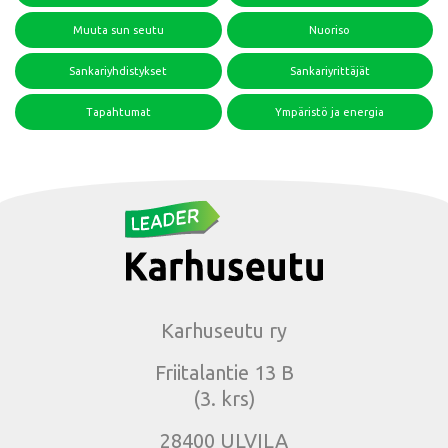
Muuta sun seutu
Nuoriso
Sankariyhdistykset
Sankariyrittäjät
Tapahtumat
Ympäristö ja energia
Karhuseutu ry
Friitalantie 13 B
(3. krs)
28400 ULVILA