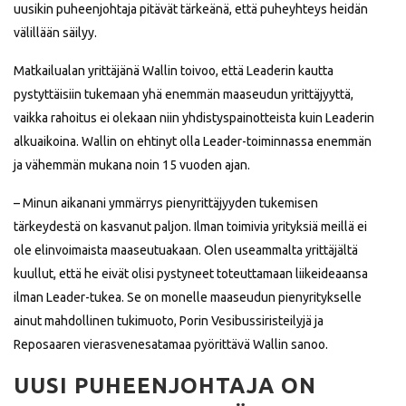
uusikin puheenjohtaja pitävät tärkeänä, että puheyhteys heidän
välillään säilyy.
Matkailualan yrittäjänä Wallin toivoo, että Leaderin kautta
pystyttäisiin tukemaan yhä enemmän maaseudun yrittäjyyttä,
vaikka rahoitus ei olekaan niin yhdistyspainotteista kuin Leaderin
alkuaikoina. Wallin on ehtinyt olla Leader-toiminnassa enemmän
ja vähemmän mukana noin 15 vuoden ajan.
– Minun aikanani ymmärrys pienyrittäjyyden tukemisen
tärkeydestä on kasvanut paljon. Ilman toimivia yrityksiä meillä ei
ole elinvoimaista maaseutuakaan. Olen useammalta yrittäjältä
kuullut, että he eivät olisi pystyneet toteuttamaan liikeideaansa
ilman Leader-tukea. Se on monelle maaseudun pienyritykselle
ainut mahdollinen tukimuoto, Porin Vesibussiristeilyjä ja
Reposaaren vierasvenesatamaa pyörittävä Wallin sanoo.
UUSI PUHEENJOHTAJA ON