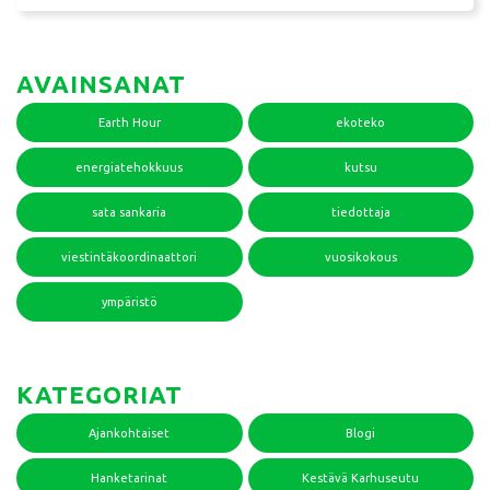
AVAINSANAT
Earth Hour
ekoteko
energiatehokkuus
kutsu
sata sankaria
tiedottaja
viestintäkoordinaattori
vuosikokous
ympäristö
KATEGORIAT
Ajankohtaiset
Blogi
Hanketarinat
Kestävä Karhuseutu