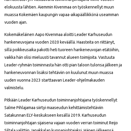
elokuusta lähtien. Aiemmin Kivenmaa on työskennellyt muun
muassa Kokemäen kaupungin vapaa-aikapäällikkönä useamman
vuoden ajan.
Kokemäkeläinen Aapo Kivenmaa aloitti Leader Karhuseudun
hankeneuvojana vuoden 2020 keväällä. Haasteita on riittänyt,
sillä poikkeusaika pakotti heti tuoreen hankeneuvojan etätöihin,
vaikka hän olisi mieluusti tavannut alueen toimijoita. Vastuuta
Leader-ryhmän toiminnasta hän otti pian taloon tulonsa jälkeen ja
hankeneuvonnan lisäksi tehtäviin on kuulunut muun muassa
uuden vuonna 2023 starttaavan Leader-ohjelmakauden
valmistelu.
Pitkään Leader Karhuseudun toiminnanjohtajana työskennellyt
Salme Pihlajamaa siirtyi maaseudun kehittämistehtäviin
Satakunnan ELY-keskukseen kesällä 2019. Karhuseudun
toiminnanjohtajan sijaisena vajaan vuoden verran toiminut Reijo
Siltala valittiin Janakkalan kunnanjohtajaksi. Hänen jälkeensä