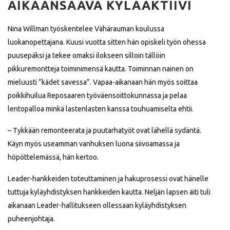
AIKAANSAAVA KYLÄAKTIIVI
Nina Willman työskentelee Vähärauman koulussa
luokanopettajana. Kuusi vuotta sitten hän opiskeli työn ohessa
puusepäksi ja tekee omaksi ilokseen silloin tällöin
pikkuremontteja toiminimensä kautta. Toiminnan nainen on
mieluusti ”kädet savessa”. Vapaa-aikanaan hän myös soittaa
poikkihuilua Reposaaren työväensoittokunnassa ja pelaa
lentopalloa minkä lastenlasten kanssa touhuamiselta ehtii.
– Tykkään remonteerata ja puutarhatyöt ovat lähellä sydäntä.
Käyn myös useamman vanhuksen luona siivoamassa ja
höpöttelemässä, hän kertoo.
Leader-hankkeiden toteuttaminen ja hakuprosessi ovat hänelle
tuttuja kyläyhdistyksen hankkeiden kautta. Neljän lapsen äiti tuli
aikanaan Leader-hallitukseen ollessaan kyläyhdistyksen
puheenjohtaja.