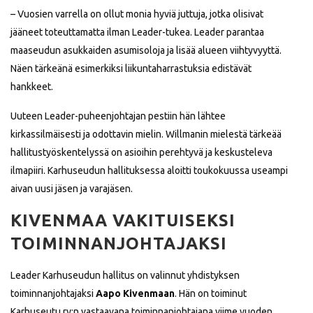
– Vuosien varrella on ollut monia hyviä juttuja, jotka olisivat
jääneet toteuttamatta ilman Leader-tukea. Leader parantaa
maaseudun asukkaiden asumisoloja ja lisää alueen viihtyvyyttä.
Näen tärkeänä esimerkiksi liikuntaharrastuksia edistävät
hankkeet.
Uuteen Leader-puheenjohtajan pestiin hän lähtee
kirkassilmäisesti ja odottavin mielin. Willmanin mielestä tärkeää
hallitustyöskentelyssä on asioihin perehtyvä ja keskusteleva
ilmapiiri. Karhuseudun hallituksessa aloitti toukokuussa useampi
aivan uusi jäsen ja varajäsen.
KIVENMAA VAKITUISEKSI
TOIMINNANJOHTAJAKSI
Leader Karhuseudun hallitus on valinnut yhdistyksen
toiminnanjohtajaksi
Aapo Kivenmaan
. Hän on toiminut
Karhuseutu ry:n vastaavana toiminnanjohtajana viime vuoden