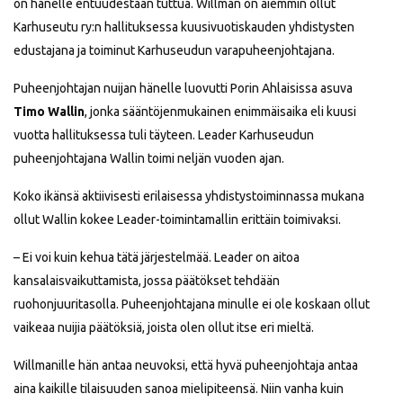
on hänelle entuudestaan tuttua. Willman on aiemmin ollut
Karhuseutu ry:n hallituksessa kuusivuotiskauden yhdistysten
edustajana ja toiminut Karhuseudun varapuheenjohtajana.
Puheenjohtajan nuijan hänelle luovutti Porin Ahlaisissa asuva
Timo Wallin
, jonka sääntöjenmukainen enimmäisaika eli kuusi
vuotta hallituksessa tuli täyteen. Leader Karhuseudun
puheenjohtajana Wallin toimi neljän vuoden ajan.
Koko ikänsä aktiivisesti erilaisessa yhdistystoiminnassa mukana
ollut Wallin kokee Leader-toimintamallin erittäin toimivaksi.
– Ei voi kuin kehua tätä järjestelmää. Leader on aitoa
kansalaisvaikuttamista, jossa päätökset tehdään
ruohonjuuritasolla. Puheenjohtajana minulle ei ole koskaan ollut
vaikeaa nuijia päätöksiä, joista olen ollut itse eri mieltä.
Willmanille hän antaa neuvoksi, että hyvä puheenjohtaja antaa
aina kaikille tilaisuuden sanoa mielipiteensä. Niin vanha kuin