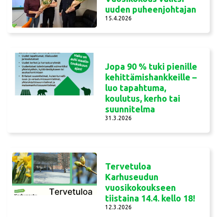
uuden puheenjohtajan
15.4.2026
Jopa 90 % tuki pienille
kehittämishankkeille –
luo tapahtuma,
koulutus, kerho tai
suunnitelma
31.3.2026
Tervetuloa
Karhuseudun
vuosikokoukseen
tiistaina 14.4. kello 18!
12.3.2026