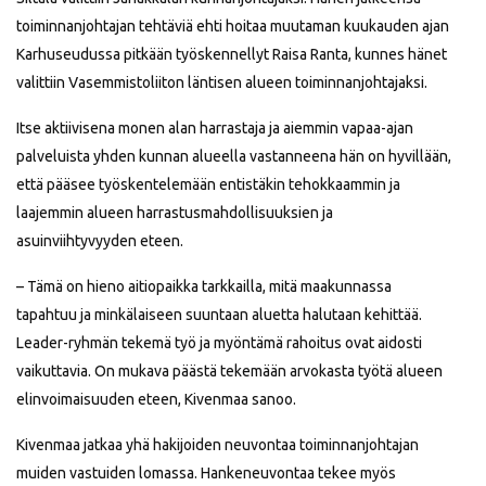
toiminnanjohtajan tehtäviä ehti hoitaa muutaman kuukauden ajan
Karhuseudussa pitkään työskennellyt Raisa Ranta, kunnes hänet
valittiin Vasemmistoliiton läntisen alueen toiminnanjohtajaksi.
­Itse aktiivisena monen alan harrastaja ja aiemmin vapaa-ajan
palveluista yhden kunnan alueella vastanneena hän on hyvillään,
että pääsee työskentelemään entistäkin tehokkaammin ja
laajemmin alueen harrastusmahdollisuuksien ja
asuinviihtyvyyden eteen.
– Tämä on hieno aitiopaikka tarkkailla, mitä maakunnassa
tapahtuu ja minkälaiseen suuntaan aluetta halutaan kehittää.
Leader-ryhmän tekemä työ ja myöntämä rahoitus ovat aidosti
vaikuttavia. On mukava päästä tekemään arvokasta työtä alueen
elinvoimaisuuden eteen, Kivenmaa sanoo.
Kivenmaa jatkaa yhä hakijoiden neuvontaa toiminnanjohtajan
muiden vastuiden lomassa. Hankeneuvontaa tekee myös