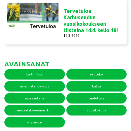
Tervetuloa
Karhuseudun
vuosikokoukseen
tiistaina 14.4. kello 18!
12.3.2026
AVAINSANAT
Earth Hour
ekoteko
energiatehokkuus
kutsu
sata sankaria
tiedottaja
viestintäkoordinaattori
vuosikokous
ympäristö