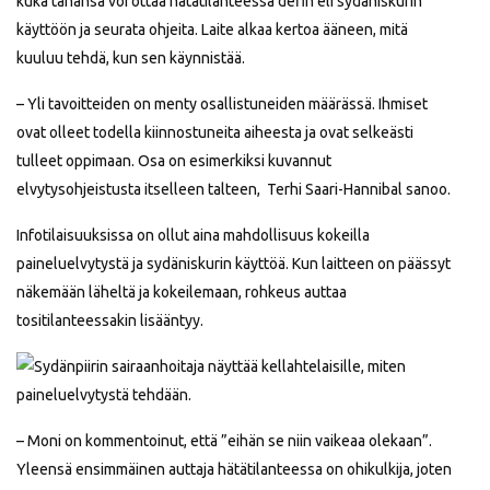
kuka tahansa voi ottaa hätätilanteessa defin eli sydäniskurin
käyttöön ja seurata ohjeita. Laite alkaa kertoa ääneen, mitä
kuuluu tehdä, kun sen käynnistää.
– Yli tavoitteiden on menty osallistuneiden määrässä. Ihmiset
ovat olleet todella kiinnostuneita aiheesta ja ovat selkeästi
tulleet oppimaan. Osa on esimerkiksi kuvannut
elvytysohjeistusta itselleen talteen, Terhi Saari-Hannibal sanoo.
Infotilaisuuksissa on ollut aina mahdollisuus kokeilla
paineluelvytystä ja sydäniskurin käyttöä. Kun laitteen on päässyt
näkemään läheltä ja kokeilemaan, rohkeus auttaa
tositilanteessakin lisääntyy.
– Moni on kommentoinut, että ”eihän se niin vaikeaa olekaan”.
Yleensä ensimmäinen auttaja hätätilanteessa on ohikulkija, joten