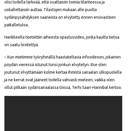
olisi todella tärkeää, että osattaisiin toimia tilanteessa ja
uskallettaisiin auttaa. Tilastojen mukaan alle puolta
sydänpysähdyksen saaneista on elvytetty ennen ensivasteen
paikalletuloa.
Hankkeella teetettiin aiheesta opastusvideo, jonka kautta tietoa
on saatu levitettyä.
– Kun mietimme työryhmällä haastateltavia infovideoon, jokainen
pöydän vieressä istunut tunsi jonkun elvytetyn. Itse olen
joutunut elvyttämään kolme kertaa ihmistä sairaalan ulkopuolella
ja ne kerrat ovat jääneet todella vahvasti mieleen, vaikka olen
ollut pitkään sydänsairaalassa töissä, Terhi Saari-Hannibal kertoo.