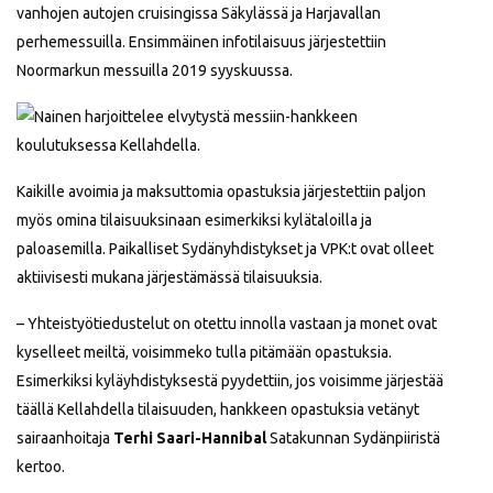
vanhojen autojen cruisingissa Säkylässä ja Harjavallan
perhemessuilla. Ensimmäinen infotilaisuus järjestettiin
Noormarkun messuilla 2019 syyskuussa.
Kaikille avoimia ja maksuttomia opastuksia järjestettiin paljon
myös omina tilaisuuksinaan esimerkiksi kylätaloilla ja
paloasemilla. Paikalliset Sydänyhdistykset ja VPK:t ovat olleet
aktiivisesti mukana järjestämässä tilaisuuksia.
– ­Yhteistyötiedustelut on otettu innolla vastaan ja monet ovat
kyselleet meiltä, voisimmeko tulla pitämään opastuksia.
Esimerkiksi kyläyhdistyksestä pyydettiin, jos voisimme järjestää
täällä Kellahdella tilaisuuden, hankkeen opastuksia vetänyt
sairaanhoitaja
Terhi Saari-Hannibal
Satakunnan Sydänpiiristä
kertoo.