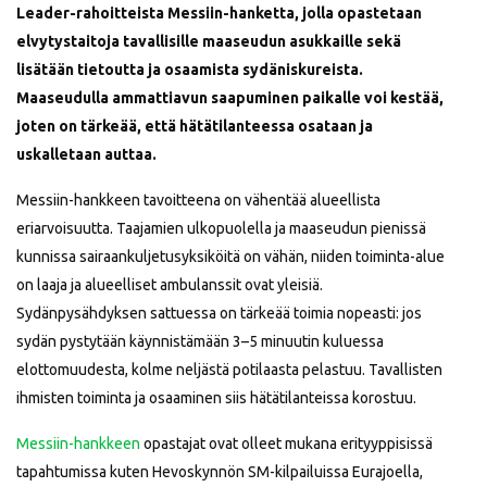
Leader-rahoitteista Messiin-hanketta, jolla opastetaan
elvytystaitoja tavallisille maaseudun asukkaille sekä
lisätään tietoutta ja osaamista sydäniskureista.
Maaseudulla ammattiavun saapuminen paikalle voi kestää,
joten on tärkeää, että hätätilanteessa osataan ja
uskalletaan auttaa.
Messiin-hankkeen tavoitteena on vähentää alueellista
eriarvoisuutta. Taajamien ulkopuolella ja maaseudun pienissä
kunnissa sairaankuljetusyksiköitä on vähän, niiden toiminta-alue
on laaja ja alueelliset ambulanssit ovat yleisiä.
Sydänpysähdyksen sattuessa on tärkeää toimia nopeasti: jos
sydän pystytään käynnistämään 3–5 minuutin kuluessa
elottomuudesta, kolme neljästä potilaasta pelastuu. Tavallisten
ihmisten toiminta ja osaaminen siis hätätilanteissa korostuu.
Messiin-hankkeen
opastajat ovat olleet mukana erityyppisissä
tapahtumissa kuten Hevoskynnön SM-kilpailuissa Eurajoella,