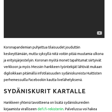
Koronapandemian puhjettua tilaisuudet jouduttiin
keskeyttämään, mutta syksyllä niitä voitiin pitää muutamia ulkona
ja erityisjärjestelyin. Koronan myötä monet tapahtumat siirtyivät
verkkoon ja myös Messiin-hankkeen työntekijät lähtivät mukaan
digiloikkaan pitämällä infotilaisuuden sydäniskureista Huittisten
perhemessuilla Facebookin kautta livelähetyksenä.
SYDÄNISKURIT KARTALLE
Hankkeen yhtenä tavoitteena on lisätä sydäniskureiden
kirjaamista viralliseen
defi.fi-rekisteriin
. Palvelussa voi hakea