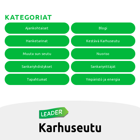
KATEGORIAT
Ajankohtaiset
Blogi
Hanketarinat
Kestävä Karhuseutu
Muuta sun seutu
Nuoriso
Sankariyhdistykset
Sankariyrittäjät
Tapahtumat
Ympäristö ja energia