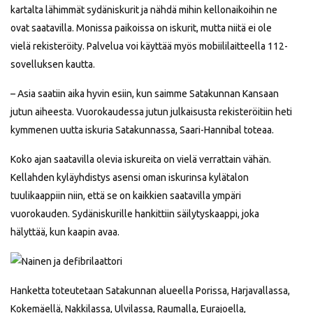
kartalta lähimmät sydäniskurit ja nähdä mihin kellonaikoihin ne
ovat saatavilla. Monissa paikoissa on iskurit, mutta niitä ei ole
vielä rekisteröity. Palvelua voi käyttää myös mobiililaitteella 112-
sovelluksen kautta.
– Asia saatiin aika hyvin esiin, kun saimme Satakunnan Kansaan
jutun aiheesta. Vuorokaudessa jutun julkaisusta rekisteröitiin heti
kymmenen uutta iskuria Satakunnassa, Saari-Hannibal toteaa.
Koko ajan saatavilla olevia iskureita on vielä verrattain vähän.
Kellahden kyläyhdistys asensi oman iskurinsa kylätalon
tuulikaappiin niin, että se on kaikkien saatavilla ympäri
vuorokauden. Sydäniskurille hankittiin säilytyskaappi, joka
hälyttää, kun kaapin avaa.
Hanketta toteutetaan Satakunnan alueella Porissa, Harjavallassa,
Kokemäellä, Nakkilassa, Ulvilassa, Raumalla, Eurajoella,