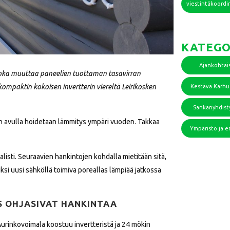
viestintäkoordi
KATEGO
Ajankohtai
 joka muuttaa paneelien tuottaman tasavirran
kompaktin kokoisen invertterin viereltä Leirikosken
Kestävä Karh
Sankariyhdist
n avulla hoidetaan lämmitys ympäri vuoden. Takkaa
Ympäristö ja e
isti. Seuraavien hankintojen kohdalla mietitään sitä,
si uusi sähköllä toimiva poreallas lämpiää jatkossa
S OHJASIVAT HANKINTAA
Aurinkovoimala koostuu invertteristä ja 24 mökin