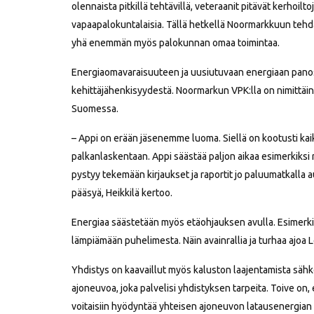
olennaista pitkillä tehtävillä, veteraanit pitävät kerhoil
vapaapalokuntalaisia. Tällä hetkellä Noormarkkuun tehd
yhä enemmän myös palokunnan omaa toimintaa.
Energiaomavaraisuuteen ja uusiutuvaan energiaan panosta
kehittäjähenkisyydestä. Noormarkun VPK:lla on nimittäi
Suomessa.
– Appi on erään jäsenemme luoma. Siellä on kootusti kaik
palkanlaskentaan. Appi säästää paljon aikaa esimerkiksi 
pystyy tekemään kirjaukset ja raportit jo paluumatkalla a
pääsyä, Heikkilä kertoo.
Energiaa säästetään myös etäohjauksen avulla. Esimerkik
lämpiämään puhelimesta. Näin avainrallia ja turhaa ajoa Le
Yhdistys on kaavaillut myös kaluston laajentamista sähkö
ajoneuvoa, joka palvelisi yhdistyksen tarpeita. Toive on
voitaisiin hyödyntää yhteisen ajoneuvon latausenergian