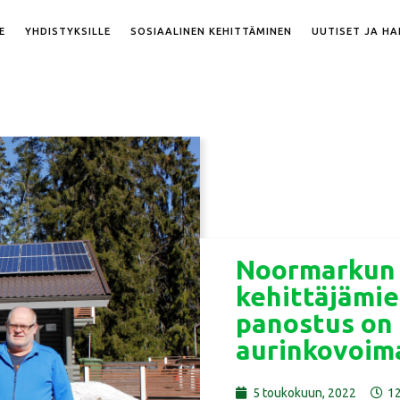
E
YHDISTYKSILLE
SOSIAALINEN KEHITTÄMINEN
UUTISET JA H
Noormarkun
kehittäjämie
panostus on 
aurinkovoim
5 toukokuun, 2022
12