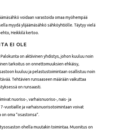
 ylijäämäsähkö voidaan varastoida omaa myöhempää
sella myydä ylijäämäsähkö sähköyhtiölle. Täytyy vielä
ehto, Heikkilä kertoo.
TA EI OLE
lokunta on aktiivinen yhdistys, johon kuuluu noin
inen tarkoitus on onnettomuuksien ehkäisy,
sastoon kuuluu ja pelastustoimintaan osallistuu noin
htävää. Tehtävien runsaaseen määrään vaikuttaa
styksessä on runsaasti.
imivat nuoriso-, varhaisnuoriso-, nais- ja
7-vuotiaille ja varhaisnuorisotoimintaan voivat
ta on oma ”osastonsa”.
älytysosaston ohella muutakin toimintaa. Muonitus on