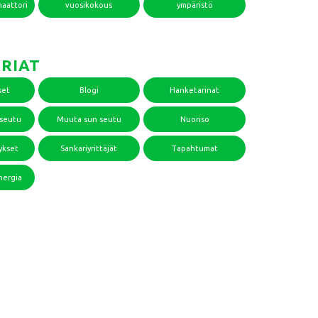
naattori
vuosikokous
ympäristö
RIAT
set
Blogi
Hanketarinat
useutu
Muuta sun seutu
Nuoriso
ykset
Sankariyrittäjät
Tapahtumat
nergia