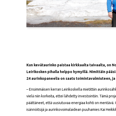
Kun kevätaurinko paistaa kirkkaalta taivaalta, on
Leirikosken pihalla helppo hymyillä. Nimittäin pääs
24 aurinkopaneelia on saatu toimintavalmiuteen, j
– Ensimmäisen kerran Leirikoskella mietittiin aurinkosähk
vielä niin korkeita, ettei lähdetty investointiin. Tämä p
päättäneet, että uusiutuvaa energiaa kohti on mentävä.
isännöitsijä ja aurinkovoimalaidean puuhamies Kai Heikkil