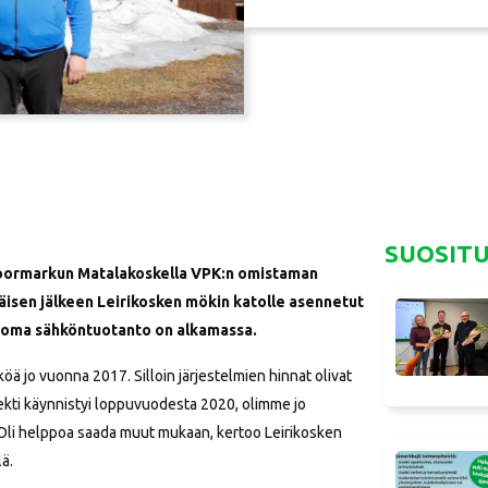
SUOSIT
 Noormarkun Matalakoskella VPK:n omistaman
iäisen jälkeen Leirikosken mökin katolle asennetut
a oma sähköntuotanto on alkamassa.
öä jo vuonna 2017. Silloin järjestelmien hinnat olivat
rojekti käynnistyi loppuvuodesta 2020, olimme jo
 Oli helppoa saada muut mukaan, kertoo Leirikosken
ä.