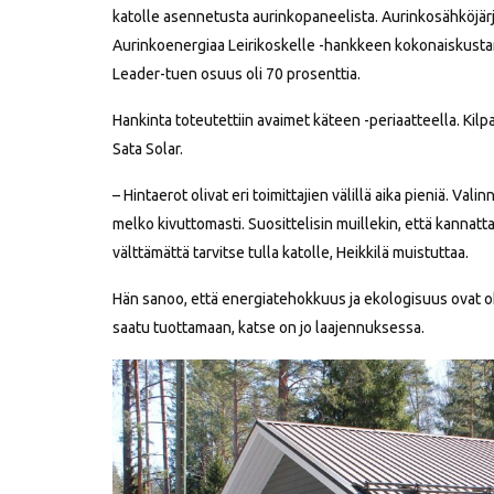
katolle asennetusta aurinkopaneelista. Aurinkosähköjär
Aurinkoenergiaa Leirikoskelle -hankkeen kokonaiskusta
Leader-tuen osuus oli 70 prosenttia.
Hankinta toteutettiin avaimet käteen -periaatteella. Kilpa
Sata Solar.
– Hintaerot olivat eri toimittajien välillä aika pieniä. V
melko kivuttomasti. Suosittelisin muillekin, että kannatt
välttämättä tarvitse tulla katolle, Heikkilä muistuttaa.
Hän sanoo, että energiatehokkuus ja ekologisuus ovat oh
saatu tuottamaan, katse on jo laajennuksessa.