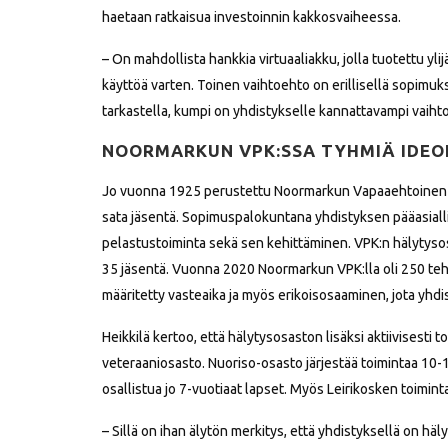
haetaan ratkaisua investoinnin kakkosvaiheessa.
– On mahdollista hankkia virtuaaliakku, jolla tuotettu
käyttöä varten. Toinen vaihtoehto on erillisellä sopimuk
tarkastella, kumpi on yhdistykselle kannattavampi vaihto
NOORMARKUN VPK:SSA TYHMIÄ IDEOI
Jo vuonna 1925 perustettu Noormarkun Vapaaehtoinen Pa
sata jäsentä. Sopimuspalokuntana yhdistyksen pääasiall
pelastustoiminta sekä sen kehittäminen. VPK:n hälytyso
35 jäsentä. Vuonna 2020 Noormarkun VPK:lla oli 250 te
määritetty vasteaika ja myös erikoisosaaminen, jota yhdi
Heikkilä kertoo, että hälytysosaston lisäksi aktiivisesti to
veteraaniosasto. Nuoriso-osasto järjestää toimintaa 10-1
osallistua jo 7-vuotiaat lapset. Myös Leirikosken toimin
– Sillä on ihan älytön merkitys, että yhdistyksellä on h