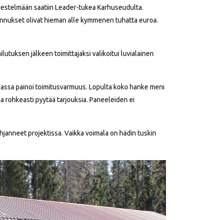
jestelmään saatiin Leader-tukea Karhuseudulta.
nnukset olivat hieman alle kymmenen tuhatta euroa.
ilutuksen jälkeen toimittajaksi valikoitui luvialainen
alinnassa painoi toimitusvarmuus. Lopulta koko hanke meni
aa rohkeasti pyytää tarjouksia. Paneeleiden ei
janneet projektissa. Vaikka voimala on hädin tuskin