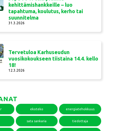
kehittämishankkeille – luo
tapahtuma, koulutus, kerho tai
suunnitelma
31.3.2026
Tervetuloa Karhuseudun
vuosikokoukseen tiistaina 14.4. kello
18!
12.3.2026
ANAT
r
ekoteko
energiatehokkuus
sata sankaria
tiedottaja