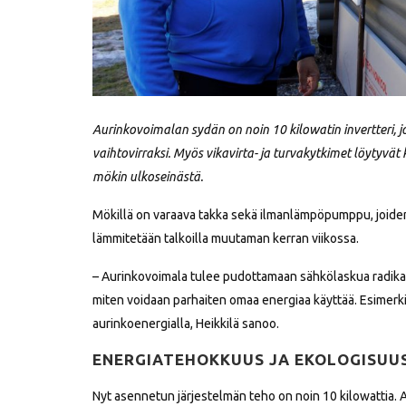
Aurinkovoimalan sydän on noin 10 kilowatin invertteri,
vaihtovirraksi. Myös vikavirta- ja turvakytkimet löytyvät 
mökin ulkoseinästä.
Mökillä on varaava takka sekä ilmanlämpöpumppu, joide
lämmitetään talkoilla muutaman kerran viikossa.
– Aurinkovoimala tulee pudottamaan sähkölaskua radikaal
miten voidaan parhaiten omaa energiaa käyttää. Esimerkik
aurinkoenergialla, Heikkilä sanoo.
ENERGIATEHOKKUUS JA EKOLOGISUU
Nyt asennetun järjestelmän teho on noin 10 kilowattia. 