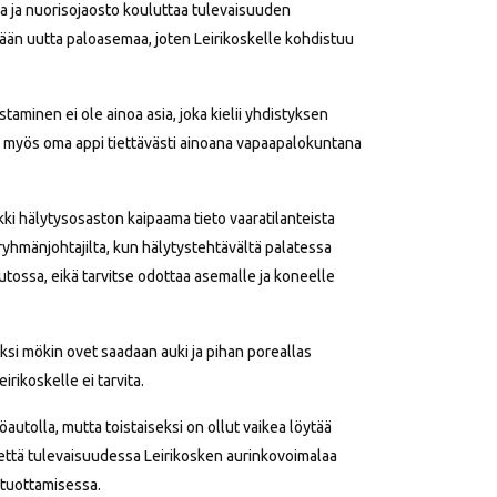
toja ja nuorisojaosto kouluttaa tulevaisuuden
ään uutta paloasemaa, joten Leirikoskelle kohdistuu
minen ei ole ainoa asia, joka kielii yhdistyksen
n myös oma appi tiettävästi ainoana vapaapalokuntana
ki hälytysosaston kaipaama tieto vaaratilanteista
ryhmänjohtajilta, kun hälytystehtävältä palatessa
utossa, eikä tarvitse odottaa asemalle ja koneelle
si mökin ovet saadaan auki ja pihan poreallas
irikoskelle ei tarvita.
autolla, mutta toistaiseksi on ollut vaikea löytää
, että tulevaisuudessa Leirikosken aurinkovoimalaa
 tuottamisessa.