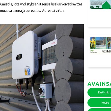
istila, jota yhdistyksen itsensä lisäksi voivat käyttää
 muassa sauna ja poreallas. Vieressä virtaa
AVAINS
Earth Hou
kutsu