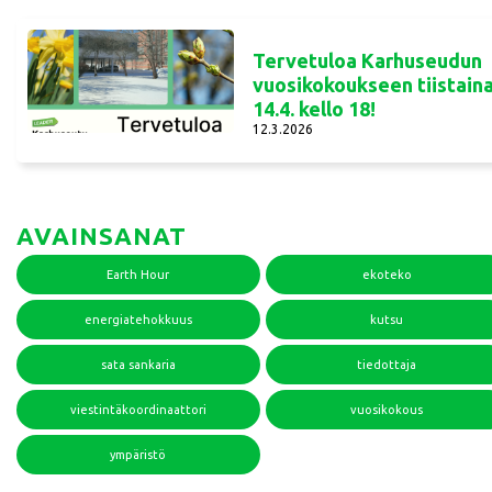
Tervetuloa Karhuseudun
vuosikokoukseen tiistain
14.4. kello 18!
12.3.2026
AVAINSANAT
Earth Hour
ekoteko
energiatehokkuus
kutsu
sata sankaria
tiedottaja
viestintäkoordinaattori
vuosikokous
ympäristö