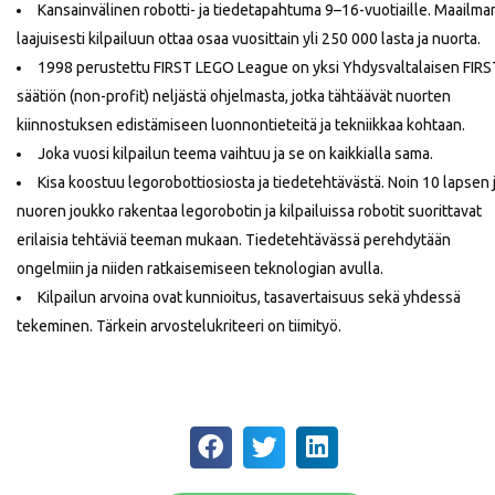
Kansainvälinen robotti- ja tiedetapahtuma 9–16-vuotiaille. Maailma
laajuisesti kilpailuun ottaa osaa vuosittain yli 250 000 lasta ja nuorta.
1998 perustettu FIRST LEGO League on yksi Yhdysvaltalaisen FIRS
säätiön (non-profit) neljästä ohjelmasta, jotka tähtäävät nuorten
kiinnostuksen edistämiseen luonnontieteitä ja tekniikkaa kohtaan.
Joka vuosi kilpailun teema vaihtuu ja se on kaikkialla sama.
Kisa koostuu legorobottiosiosta ja tiedetehtävästä. Noin 10 lapsen 
nuoren joukko rakentaa legorobotin ja kilpailuissa robotit suorittavat
erilaisia tehtäviä teeman mukaan. Tiedetehtävässä perehdytään
ongelmiin ja niiden ratkaisemiseen teknologian avulla.
Kilpailun arvoina ovat kunnioitus, tasavertaisuus sekä yhdessä
tekeminen. Tärkein arvostelukriteeri on tiimityö.