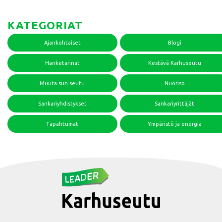
KATEGORIAT
Ajankohtaiset
Blogi
Hanketarinat
Kestävä Karhuseutu
Muuta sun seutu
Nuoriso
Sankariyhdistykset
Sankariyrittäjät
Tapahtumat
Ympäristö ja energia