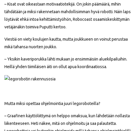
– Kisat ovat oikeastaan motivaatiotekijä. On jokin päämäärä, mihin
tähdätään ja miksi rakennetaan mahdollisimman hyvä robotti. Näin laps
löytävät ehkä intoa kehittämistyöhön, Robocoast osaamiskeskittymän
vetäjänäkin toimiva Puputti kertoo.
Viestiä on viety koulujen kautta, mutta joukkueen on voinut perustaa
mikä tahansa nuorten joukko.
– Yksikin kaveriporukka lähti mukaan jo ensimmäisiin aluekilpailuihin.
Heillä yhden tiimiläisen äiti on ollut apua koordinaatiossa.
Mutta miksi opettaa ohjelmointia juuri legoroboteilla?
– Graafinen käyttöliittymä on helppo omaksua, kun lähdetään nollasta
liikenteeseen. Heti näkee, mitä on ohjelmoitu ja saa palautetta.