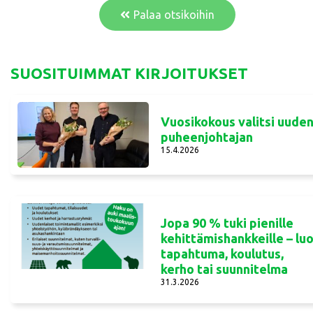
Palaa otsikoihin
SUOSITUIMMAT KIRJOITUKSET
Vuosikokous valitsi uude
puheenjohtajan
15.4.2026
Jopa 90 % tuki pienille
kehittämishankkeille – lu
tapahtuma, koulutus,
kerho tai suunnitelma
31.3.2026