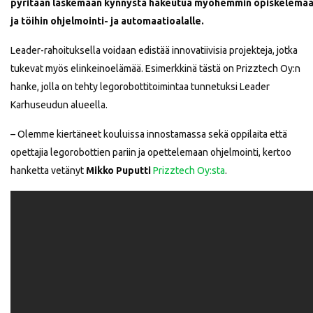
pyritään laskemaan kynnystä hakeutua myöhemmin opiskelema
ja töihin ohjelmointi- ja automaatioalalle.
Leader-rahoituksella voidaan edistää innovatiivisia projekteja, jotka
tukevat myös elinkeinoelämää. Esimerkkinä tästä on Prizztech Oy:n
hanke, jolla on tehty legorobottitoimintaa tunnetuksi Leader
Karhuseudun alueella.
– Olemme kiertäneet kouluissa innostamassa sekä oppilaita että
opettajia legorobottien pariin ja opettelemaan ohjelmointi, kertoo
hanketta vetänyt
Mikko Puputti
Prizztech Oy:sta
.