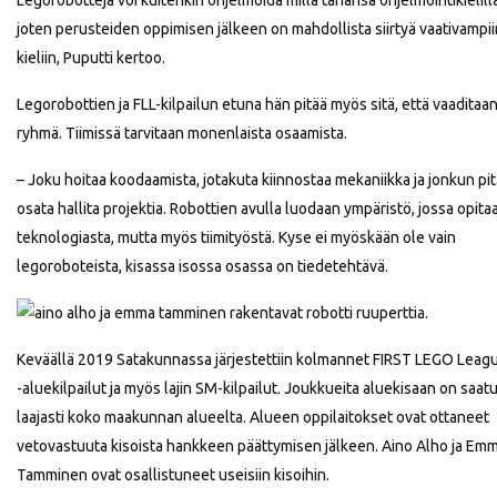
Legorobotteja voi kuitenkin ohjelmoida millä tahansa ohjelmointikielillä
joten perusteiden oppimisen jälkeen on mahdollista siirtyä vaativampii
kieliin, Puputti kertoo.
Legorobottien ja FLL-kilpailun etuna hän pitää myös sitä, että vaaditaa
ryhmä. Tiimissä tarvitaan monenlaista osaamista.
– Joku hoitaa koodaamista, jotakuta kiinnostaa mekaniikka ja jonkun pi
osata hallita projektia. Robottien avulla luodaan ympäristö, jossa opita
teknologiasta, mutta myös tiimityöstä. Kyse ei myöskään ole vain
legoroboteista, kisassa isossa osassa on tiedetehtävä.
Keväällä 2019 Satakunnassa järjestettiin kolmannet FIRST LEGO Leag
-aluekilpailut ja myös lajin SM-kilpailut. Joukkueita aluekisaan on saat
laajasti koko maakunnan alueelta. Alueen oppilaitokset ovat ottaneet
vetovastuuta kisoista hankkeen päättymisen jälkeen. Aino Alho ja Em
Tamminen ovat osallistuneet useisiin kisoihin.