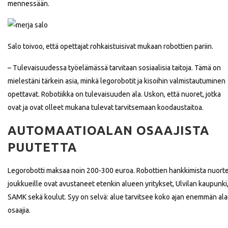
mennessään.
Salo toivoo, että opettajat rohkaistuisivat mukaan robottien pariin.
– Tulevaisuudessa työelämässä tarvitaan sosiaalisia taitoja. Tämä on
mielestäni tärkein asia, minkä legorobotit ja kisoihin valmistautuminen
opettavat. Robotiikka on tulevaisuuden ala. Uskon, että nuoret, jotka
ovat ja ovat olleet mukana tulevat tarvitsemaan koodaustaitoa.
AUTOMAATIOALAN OSAAJISTA
PUUTETTA
Legorobotti maksaa noin 200-300 euroa. Robottien hankkimista nuort
joukkueille ovat avustaneet etenkin alueen yritykset, Ulvilan kaupunki
SAMK sekä koulut. Syy on selvä: alue tarvitsee koko ajan enemmän al
osaajia.