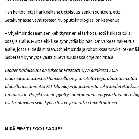
Hän kertoo, että hankeaikana tietoisuus senkin suhteen, että
Satakunnassa valmistetaan huipputeknologiaa, on kasvanut.
– Ohjelmointiosaamisen kehittyminen ei tarkoita, että kaikista tulisi
osaajia alalle. Mutta ehkä se synnyttää kipinän. On vaikeaa hakeutua
alalle, josta ei tiedä mitään. Ohjelmointia ja robotiikkaa tutuksi tekemäl
lasketaan kynnystä valita tulevaisuudessa ohjelmointiala.
Leader Karhuseutu on tukenut Prizztech Oy:n hanketta EU:n
maaseuturahastosta. Hankkeella on juurrutettu legorobottitoimintaa
alueelle, kustannettu FLL-kilpailujen järjestämistä sekä koulutettu kisa
tuomareita. Projektissa on pyritty suuntaamaan erityistä huomiota haj
asutusalueiden sekä kylien lasten ja nuorten tavoittamiseen.
MIKÄ FIRST LEGO LEAGUE?