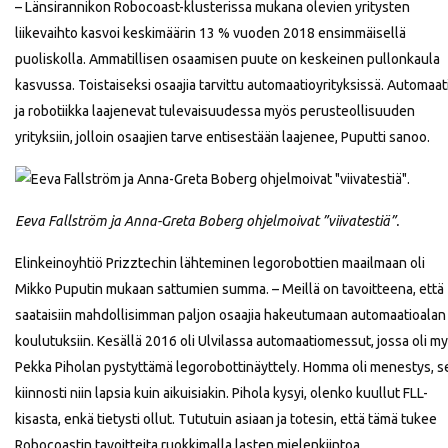
– Länsirannikon Robocoast-klusterissa mukana olevien yritysten
liikevaihto kasvoi keskimäärin 13 % vuoden 2018 ensimmäisellä
puoliskolla. Ammatillisen osaamisen puute on keskeinen pullonkaula
kasvussa. Toistaiseksi osaajia tarvittu automaatioyrityksissä. Automaat
ja robotiikka laajenevat tulevaisuudessa myös perusteollisuuden
yrityksiin, jolloin osaajien tarve entisestään laajenee, Puputti sanoo.
Eeva Fallström ja Anna-Greta Boberg ohjelmoivat ”viivatestiä”.
Elinkeinoyhtiö Prizztechin lähteminen legorobottien maailmaan oli
Mikko Puputin mukaan sattumien summa. – Meillä on tavoitteena, että
saataisiin mahdollisimman paljon osaajia hakeutumaan automaatioalan
koulutuksiin. Kesällä 2016 oli Ulvilassa automaatiomessut, jossa oli m
Pekka Piholan pystyttämä legorobottinäyttely. Homma oli menestys, s
kiinnosti niin lapsia kuin aikuisiakin. Pihola kysyi, olenko kuullut FLL-
kisasta, enkä tietysti ollut. Tututuin asiaan ja totesin, että tämä tukee
Robocoastin tavoitteita ruokkimalla lasten mielenkiintoa.