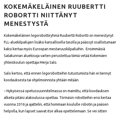
KOKEMÄKELÄINEN RUUBERTTI
ROBORTTI NIITTÄNYT
MENESTYSTÄ
Kokemäkeläinen legorobottiryhmä Ruubertti Robortti on menestynyt
FLL-aluekilpailujen lisäksi kansallisella tasolla ja päässyt osallistumaa
kaksi kertaa myös Euroopan mestaruuskilpailuihin. Ensimmäisiä
Satakunnan aluekisoja varten perustettua tiimiä vetää Kokemäen
yhteiskoulun opettaja Merja Salo.
Salo kertoo, että ennen legorobotteihin tutustumista hän ei tiennyt
koodauksesta tai ohjelmoinnista yhtään mitään.
– Nykyisessä opetussuunnitelmassa on mainittu, että koodauksen
alkeita pitäisi alakoulussa opettaa. Törmäsin robotteihin ensi kertaa
vuonna 2016 ja ajattelin, että hommaan koululle robotin ja pääsen
helpolla, kun lapset saavat itse alkaa opettelemaan. Se vei sitten