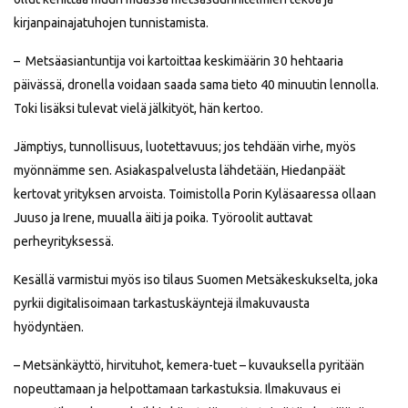
kirjanpainajatuhojen tunnistamista.
– Metsäasiantuntija voi kartoittaa keskimäärin 30 hehtaaria
päivässä, dronella voidaan saada sama tieto 40 minuutin lennolla.
Toki lisäksi tulevat vielä jälkityöt, hän kertoo.
Jämptiys, tunnollisuus, luotettavuus; jos tehdään virhe, myös
myönnämme sen. Asiakaspalvelusta lähdetään, Hiedanpäät
kertovat yrityksen arvoista. Toimistolla Porin Kyläsaaressa ollaan
Juuso ja Irene, muualla äiti ja poika. Työroolit auttavat
perheyrityksessä.
Kesällä varmistui myös iso tilaus Suomen Metsäkeskukselta, joka
pyrkii digitalisoimaan tarkastuskäyntejä ilmakuvausta
hyödyntäen.
– Metsänkäyttö, hirvituhot, kemera-tuet – kuvauksella pyritään
nopeuttamaan ja helpottamaan tarkastuksia. Ilmakuvaus ei