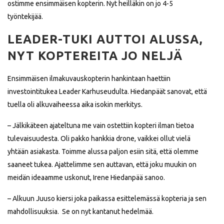
ostimme ensimmäisen kopterin. Nyt heilläkin on jo 4-5
työntekijää.
LEADER-TUKI AUTTOI ALUSSA,
NYT KOPTEREITA JO NELJÄ
Ensimmäisen ilmakuvauskopterin hankintaan haettiin
investointitukea Leader Karhuseudulta. Hiedanpäät sanovat, että
tuella oli alkuvaiheessa aika isokin merkitys.
– Jälkikäteen ajateltuna me vain ostettiin kopteri ilman tietoa
tulevaisuudesta. Oli pakko hankkia drone, vaikkei ollut vielä
yhtään asiakasta. Toimme alussa paljon esiin sitä, että olemme
saaneet tukea. Ajattelimme sen auttavan, että joku muukin on
meidän ideaamme uskonut, Irene Hiedanpää sanoo.
– Alkuun Juuso kiersi joka paikassa esittelemässä kopteria ja sen
mahdollisuuksia. Se on nyt kantanut hedelmää.