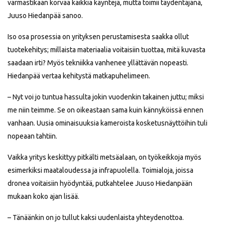
varmastikaan korvaa kaikkia käyntejä, mutta toimii täydentäjänä,
Juuso Hiedanpää sanoo.
Iso osa prosessia on yrityksen perustamisesta saakka ollut
tuotekehitys; millaista materiaalia voitaisiin tuottaa, mitä kuvasta
saadaan irti? Myös tekniikka vanhenee yllättävän nopeasti.
Hiedanpää vertaa kehitystä matkapuhelimeen.
– Nyt voi jo tuntua hassulta jokin vuodenkin takainen juttu; miksi
me niin teimme. Se on oikeastaan sama kuin kännyköissä ennen
vanhaan. Uusia ominaisuuksia kameroista kosketusnäyttöihin tuli
nopeaan tahtiin.
Vaikka yritys keskittyy pitkälti metsäalaan, on työkeikkoja myös
esimerkiksi maataloudessa ja infrapuolella. Toimialoja, joissa
dronea voitaisiin hyödyntää, putkahtelee Juuso Hiedanpään
mukaan koko ajan lisää.
– Tänäänkin on jo tullut kaksi uudenlaista yhteydenottoa.