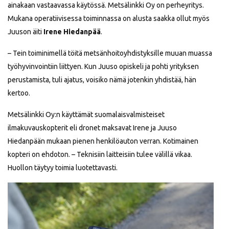
ainakaan vastaavassa käytössä. Metsälinkki Oy on perheyritys.
Mukana operatiivisessa toiminnassa on alusta saakka ollut myös
Juuson äiti
Irene Hiedanpää
.
– Tein toiminimellä töitä metsänhoitoyhdistyksille muuan muassa
työhyvinvointiin liittyen. Kun Juuso opiskeli ja pohti yrityksen
perustamista, tuli ajatus, voisiko nämä jotenkin yhdistää, hän
kertoo.
Metsälinkki Oy:n käyttämät suomalaisvalmisteiset
ilmakuvauskopterit eli dronet maksavat Irene ja Juuso
Hiedanpään mukaan pienen henkilöauton verran. Kotimainen
kopteri on ehdoton. – Teknisiin laitteisiin tulee välillä vikaa.
Huollon täytyy toimia luotettavasti.