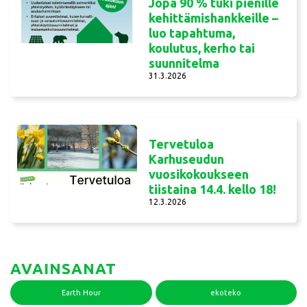
Jopa 90 % tuki pienille
kehittämishankkeille –
luo tapahtuma,
koulutus, kerho tai
suunnitelma
31.3.2026
Tervetuloa
Karhuseudun
vuosikokoukseen
tiistaina 14.4. kello 18!
12.3.2026
AVAINSANAT
Earth Hour
ekoteko