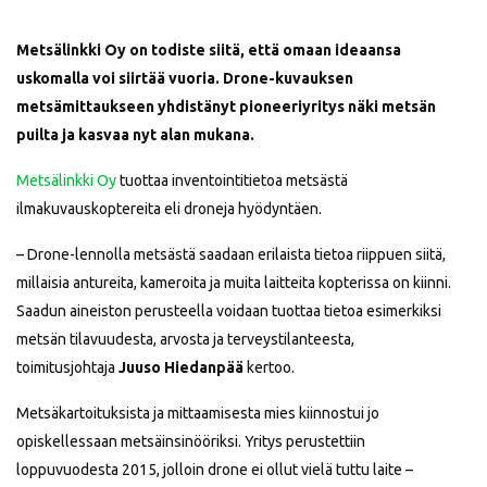
Metsälinkki Oy on todiste siitä, että omaan ideaansa
uskomalla voi siirtää vuoria. Drone-kuvauksen
metsämittaukseen yhdistänyt pioneeriyritys näki metsän
puilta ja kasvaa nyt alan mukana.
Metsälinkki Oy
tuottaa inventointitietoa metsästä
ilmakuvauskoptereita eli droneja hyödyntäen.
– Drone-lennolla metsästä saadaan erilaista tietoa riippuen siitä,
millaisia antureita, kameroita ja muita laitteita kopterissa on kiinni.
Saadun aineiston perusteella voidaan tuottaa tietoa esimerkiksi
metsän tilavuudesta, arvosta ja terveystilanteesta,
toimitusjohtaja
Juuso Hiedanpää
kertoo.
Metsäkartoituksista ja mittaamisesta mies kiinnostui jo
opiskellessaan metsäinsinööriksi. Yritys perustettiin
loppuvuodesta 2015, jolloin drone ei ollut vielä tuttu laite –