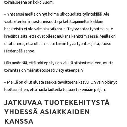
toimialueena on koko Suomi.
– Yhteensä meillä on nyt kolme ulkopuolista työntekijää. Ala
vaatii etenkin innostuneisuutta ja kehittäjämieltä, kaikkiin
haasteisiin ei ole valmista ratkaisua. Täytyy antaa työntekijöille
krediittiä siitä, että ovat olleet mukana kehittämisessä. Meillä on
ollut onnea, että ollaan saatu tiimiin hyviä työntekijöitä, Juuso
Hiedanpää sanoo.
Hän myöntää, että toki epäilys on välillä hiipinyt mieleen, mutta
toimintaa on määrätietoisesti viety eteenpäin.
– Meillä on ollut alusta saakka tavoitteena kasvu. On vain pitänyt
luottaa siihen, että näillä laitteilla tullaan tekemään paljon.
JATKUVAA TUOTEKEHITYSTÄ
YHDESSÄ ASIAKKAIDEN
KANSSA