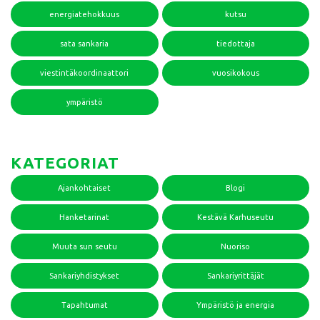
energiatehokkuus
kutsu
sata sankaria
tiedottaja
viestintäkoordinaattori
vuosikokous
ympäristö
KATEGORIAT
Ajankohtaiset
Blogi
Hanketarinat
Kestävä Karhuseutu
Muuta sun seutu
Nuoriso
Sankariyhdistykset
Sankariyrittäjät
Tapahtumat
Ympäristö ja energia