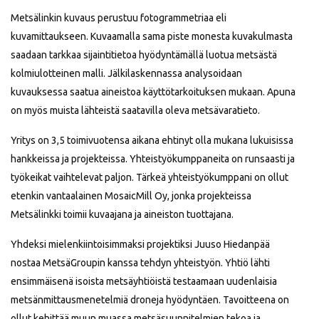
Metsälinkin kuvaus perustuu fotogrammetriaa eli
kuvamittaukseen. Kuvaamalla sama piste monesta kuvakulmasta
saadaan tarkkaa sijaintitietoa hyödyntämällä luotua metsästä
kolmiulotteinen malli. Jälkilaskennassa analysoidaan
kuvauksessa saatua aineistoa käyttötarkoituksen mukaan. Apuna
on myös muista lähteistä saatavilla oleva metsävaratieto.
Yritys on 3,5 toimivuotensa aikana ehtinyt olla mukana lukuisissa
hankkeissa ja projekteissa. Yhteistyökumppaneita on runsaasti ja
työkeikat vaihtelevat paljon. Tärkeä yhteistyökumppani on ollut
etenkin vantaalainen MosaicMill Oy, jonka projekteissa
Metsälinkki toimii kuvaajana ja aineiston tuottajana.
Yhdeksi mielenkiintoisimmaksi projektiksi Juuso Hiedanpää
nostaa MetsäGroupin kanssa tehdyn yhteistyön. Yhtiö lähti
ensimmäisenä isoista metsäyhtiöistä testaamaan uudenlaisia
metsänmittausmenetelmiä droneja hyödyntäen. Tavoitteena on
ollut kehittää muun muassa metsäsuunnitelmien tekoa ja