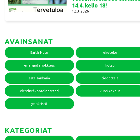
14.4. kello 18!
12.3.2026
AVAINSANAT
Earth Hour
ekoteko
energiatehokkuus
kutsu
sata sankaria
tiedottaja
viestintäkoordinaattori
vuosikokous
ympäristö
KATEGORIAT