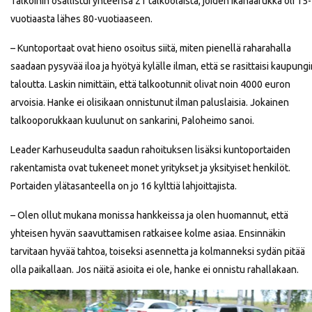
Talkoihin osallistui yhteensä 21 talkoolaista, joiden ikähaarukka oli 15-
vuotiaasta lähes 80-vuotiaaseen.
– Kuntoportaat ovat hieno osoitus siitä, miten pienellä raharahalla
saadaan pysyvää iloa ja hyötyä kylälle ilman, että se rasittaisi kaupung
taloutta. Laskin nimittäin, että talkootunnit olivat noin 4000 euron
arvoisia. Hanke ei olisikaan onnistunut ilman paluslaisia. Jokainen
talkooporukkaan kuulunut on sankarini, Paloheimo sanoi.
Leader Karhuseudulta saadun rahoituksen lisäksi kuntoportaiden
rakentamista ovat tukeneet monet yritykset ja yksityiset henkilöt.
Portaiden ylätasanteella on jo 16 kylttiä lahjoittajista.
– Olen ollut mukana monissa hankkeissa ja olen huomannut, että
yhteisen hyvän saavuttamisen ratkaisee kolme asiaa. Ensinnäkin
tarvitaan hyvää tahtoa, toiseksi asennetta ja kolmanneksi sydän pitää
olla paikallaan. Jos näitä asioita ei ole, hanke ei onnistu rahallakaan.