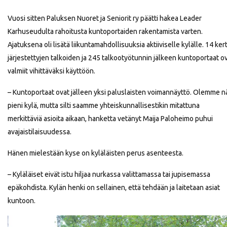
Vuosi sitten Paluksen Nuoret ja Seniorit ry päätti hakea Leader
Karhuseudulta rahoitusta kuntoportaiden rakentamista varten.
Ajatuksena oli lisätä liikuntamahdollisuuksia aktiiviselle kylälle. 14 ker
järjestettyjen talkoiden ja 245 talkootyötunnin jälkeen kuntoportaat o
valmiit vihittäväksi käyttöön.
– Kuntoportaat ovat jälleen yksi paluslaisten voimannäyttö. Olemme n
pieni kylä, mutta silti saamme yhteiskunnallisestikin mitattuna
merkittäviä asioita aikaan, hanketta vetänyt Maija Paloheimo puhui
avajaistilaisuudessa.
Hänen mielestään kyse on kyläläisten perus asenteesta.
– Kyläläiset eivät istu hiljaa nurkassa valittamassa tai jupisemassa
epäkohdista. Kylän henki on sellainen, että tehdään ja laitetaan asiat
kuntoon.