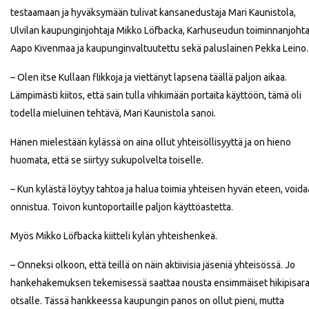
testaamaan ja hyväksymään tulivat kansanedustaja Mari Kaunistola,
Ulvilan kaupunginjohtaja Mikko Löfbacka, Karhuseudun toiminnanjohta
Aapo Kivenmaa ja kaupunginvaltuutettu sekä paluslainen Pekka Leino.
– Olen itse Kullaan flikkoja ja viettänyt lapsena täällä paljon aikaa.
Lämpimästi kiitos, että sain tulla vihkimään portaita käyttöön, tämä oli
todella mieluinen tehtävä, Mari Kaunistola sanoi.
Hänen mielestään kylässä on aina ollut yhteisöllisyyttä ja on hieno
huomata, että se siirtyy sukupolvelta toiselle.
– Kun kylästä löytyy tahtoa ja halua toimia yhteisen hyvän eteen, void
onnistua. Toivon kuntoportaille paljon käyttöastetta.
Myös Mikko Löfbacka kiitteli kylän yhteishenkeä.
– Onneksi olkoon, että teillä on näin aktiivisia jäseniä yhteisössä. Jo
hankehakemuksen tekemisessä saattaa nousta ensimmäiset hikipisara
otsalle. Tässä hankkeessa kaupungin panos on ollut pieni, mutta