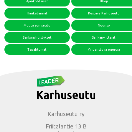
Ajankohtaiset
Blogi
Hanketarinat
Kestävä Karhuseutu
Muuta sun seutu
Nuoriso
Sankariyhdistykset
Sankariyrittäjät
Tapahtumat
Ympäristö ja energia
Karhuseutu ry
Friitalantie 13 B