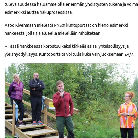
tulevaisuudessa haluamme olla enemmän yhdistysten tukena ja voim
esimerkiksi auttaa hakuprosessissa.
Aapo Kivenmaan mielestä PNS:n kuntoportaat on hieno esimerkki
hankeesta, jollaisia alueella mielellään rahoitetaan.
– Tässä hankkeessa korostuu kaksi tärkeää asiaa, yhteisöllisyys ja
yleishyödyllisyys. Kuntoportaita voi tulla kuka vain juoksemaan 24/7.