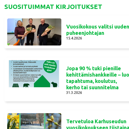
SUOSITUIMMAT KIRJOITUKSET
Vuosikokous valitsi uude
puheenjohtajan
15.4.2026
Jopa 90 % tuki pienille
kehittämishankkeille – lu
tapahtuma, koulutus,
kerho tai suunnitelma
31.3.2026
Tervetuloa Karhuseudun
vuosikokoukseen tiistain