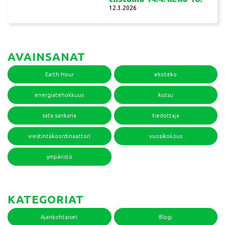
12.3.2026
AVAINSANAT
Earth Hour
ekoteko
energiatehokkuus
kutsu
sata sankaria
tiedottaja
viestintäkoordinaattori
vuosikokous
ympäristö
KATEGORIAT
Ajankohtaiset
Blogi