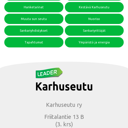
Hanketarinat
Kestävä Karhuseutu
Muuta sun seutu
Nuoriso
Sankariyhdistykset
Sankariyrittäjät
Tapahtumat
Ympäristö ja energia
Karhuseutu ry
Friitalantie 13 B
(3. krs)