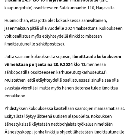
tiistaina 24.9. klo 18 Harjavallan Yhteisötalolle
(ent.
kaupungintalo) osoitteeseen Satakunnantie 110, Harjavalta.
Huomioithan, että jotta olet kokouksessa äänivaltainen,
jäsenmaksun pitää olla vuodelle 2024 maksettuna. Kokoukseen
voit osallistua myös etäyhteydellä (linkki toimitetaan
ilmoittautuneille sähköpostitse).
Jotta saamme kokouksesta sujuvan,
ilmoittaudu kokoukseen
viimeistään perjantaina 20.9.2024 klo 12
mennessä
sähköpostilla osoitteeseen karhuseutu@karhuseutu.fi.
Muistathan, että etäyhteydellä osallistuessasi sinulla saa olla
avustaja vierelläsi, mutta myös hänen tietonsa tulee ilmoittaa
ennakkoon.
Yhdistyksen kokouksessa käsitellään sääntöjen määräämät asiat.
Esityslista löytyy liitteenä uutisen alapuolelta. Kokouksen
äänestyksissä käytetään nettipohjaista työkalua nimeltään
Äänestyskoppi, jonka linkki ja ohjeet lähetetään ilmoittautuneille