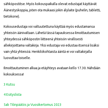
sähköpostitse. Myös kokouspaikalla olevat edustajat käyttävät
Äänestyskoppia, joten ota mukaasi jokin älylaite (puhelin, tabletti,
tietokone).
Kokousedustaja voi valtuutettuna käyttää myös edustamansa
yhteisön äänivaltaan. Lähetä tässä tapauksessa ilmoittautumisen
yhteydessä sähköpostin liitteenä yhteisön virallisesti
allekirjoittama valtakirja. Yksi edustaja voi edustaa itsensä lisäksi
vain yhtä yhteisöä. Henkilökohtaista ääntä ei voi valtakirjalla
luovuttaa toiselle.
Ilmoittautuminen alkaa ja etäyhteys avataan kello 17.30. Nähdään
kokouksessa!
3 Kutsu
4 Esityslista
5ab Tilinpäätös ja Vuosikertomus 2023