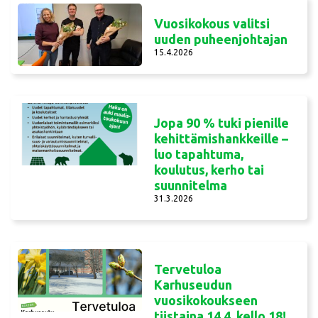
Vuosikokous valitsi
uuden puheenjohtajan
15.4.2026
Jopa 90 % tuki pienille
kehittämishankkeille –
luo tapahtuma,
koulutus, kerho tai
suunnitelma
31.3.2026
Tervetuloa
Karhuseudun
vuosikokoukseen
tiistaina 14.4. kello 18!