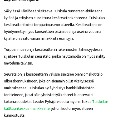
näytelmäntekijöitä.
Säkylässä Köyliössä sijaitseva Tuiskula tunnetaan aktiivisena
kylänä ja erityisen suosittuna kesäteatterikohteena. Tuiskulan
kesäteatteri toimii torpparimuseon alueella. Kesäteatteria on
hyödynnetty myös konserttien pitämiseen ja useina vuosina
kylälle on saatu varsin nimekkäitä esiintyjiä.
Torpparimuseon ja kesäteatterin rakennusten läheisyydessä
sijaitsee Tuiskulan seuratalo, jonka näyttämöllä on myös nähty
näytelmiä talvisin.
Seuratalon ja kesäteatterin välissä sijaitsee pieni omakotitalo
ulkorakennuksineen, joka on aiemmin ollut yksityisessä
omistuksessa. Tuiskulan Kyläyhdistys hankki kiinteistön
tontteineen, ja sai näin yhdistettyä kohteet luontevaksi
kokonaisuudeksi. Leader Pyhäjärviseutu myönsi tukea
Tuiskulan
kulttuurikeskus -hankkeelle
, johon kuului myös alueen
kunnostusta.