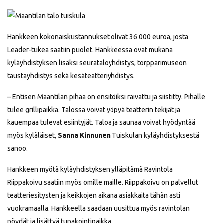
Hankkeen kokonaiskustannukset olivat 36 000 euroa, josta
Leader-tukea saatiin puolet. Hankkeessa ovat mukana
kyläyhdistyksen lisäksi seurataloyhdistys, torpparimuseon
taustayhdistys sekä kesäteatteriyhdistys.
– Entisen Maantilan pihaa on ensitöiksi raivattu ja siistitty. Pihalle
tulee grillipaikka. Talossa voivat yöpyä teatterin tekijät ja
kauempaa tulevat esiintyjät. Taloa ja saunaa voivat hyödyntää
myös kyläläiset,
Sanna Kinnunen
Tuiskulan kyläyhdistyksestä
sanoo.
Hankkeen myötä kyläyhdistyksen ylläpitämä Ravintola
Riippakoivu saatiin myös omille maille. Riippakoivu on palvellut
teatteriesitysten ja keikkojen aikana asiakkaita tähän asti
vuokramaalla. Hankkeella saadaan uusittua myös ravintolan
pöydät ja lisättyä tupakointipaikka.