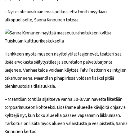
– Nyt ei ole ainakaan enää pelkoa, että tontti myydään
ulkopuoliselle, Sanna Kinnunen toteaa.
Hankkeen myötä museon näyttelytilat laajenevat, teatteri saa
lisää arvokasta säilytystilaa ja seuratalon palvelutarjonta
laajenee. Vanhaa taloa voidaan käyttää TalviTeatterin esiintyjien
takahuoneena. Maantilan pihapiirissä voidaan lisäksi pitää
pienimuotoisia tilaisuuksia.
– Maantilan tontilla sijaitseva vanha 50-luvun navetta liitetään
torpparimuseon kohteeksi. Lisäämme alueelle kävijöitä ohjaavia
kylttejä nyt, kun koko alueella pääsee vapaammin liikkumaan.
Tarkoitus on lisätä myös alueen valaistusta ja vesipisteitä, Sanna
Kinnunen kertoo.