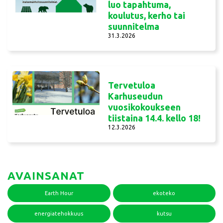
luo tapahtuma,
koulutus, kerho tai
suunnitelma
31.3.2026
Tervetuloa
Karhuseudun
vuosikokoukseen
tiistaina 14.4. kello 18!
12.3.2026
AVAINSANAT
Earth Hour
ekoteko
energiatehokkuus
kutsu