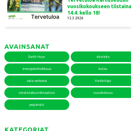
vuosikokoukseen tiistain
14.4. kello 18!
12.3.2026
AVAINSANAT
Earth Hour
ekoteko
energiatehokkuus
kutsu
sata sankaria
tiedottaja
viestintäkoordinaattori
vuosikokous
ympäristö
KATEGORIAT