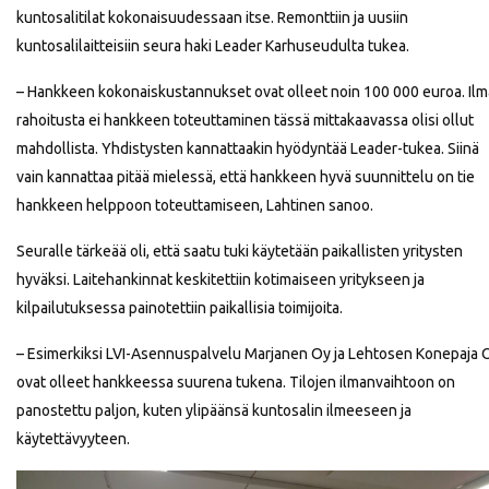
kuntosalitilat kokonaisuudessaan itse. Remonttiin ja uusiin
kuntosalilaitteisiin seura haki Leader Karhuseudulta tukea.
– Hankkeen kokonaiskustannukset ovat olleet noin 100 000 euroa. Il
rahoitusta ei hankkeen toteuttaminen tässä mittakaavassa olisi ollut
mahdollista. Yhdistysten kannattaakin hyödyntää Leader-tukea. Siinä
vain kannattaa pitää mielessä, että hankkeen hyvä suunnittelu on tie
hankkeen helppoon toteuttamiseen, Lahtinen sanoo.
Seuralle tärkeää oli, että saatu tuki käytetään paikallisten yritysten
hyväksi. Laitehankinnat keskitettiin kotimaiseen yritykseen ja
kilpailutuksessa painotettiin paikallisia toimijoita.
– Esimerkiksi LVI-Asennuspalvelu Marjanen Oy ja Lehtosen Konepaja 
ovat olleet hankkeessa suurena tukena. Tilojen ilmanvaihtoon on
panostettu paljon, kuten ylipäänsä kuntosalin ilmeeseen ja
käytettävyyteen.