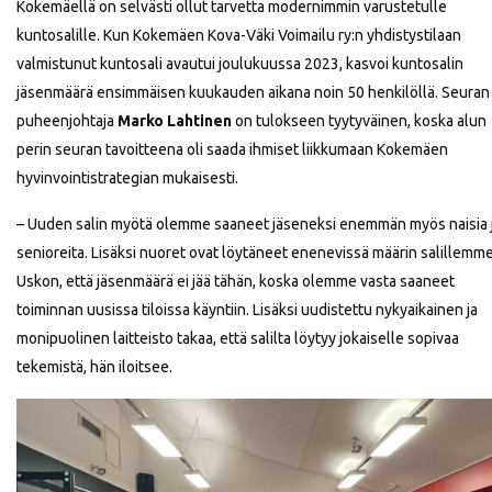
Kokemäellä on selvästi ollut tarvetta modernimmin varustetulle
kuntosalille. Kun Kokemäen Kova-Väki Voimailu ry:n yhdistystilaan
valmistunut kuntosali avautui joulukuussa 2023, kasvoi kuntosalin
jäsenmäärä ensimmäisen kuukauden aikana noin 50 henkilöllä. Seuran
puheenjohtaja
Marko Lahtinen
on tulokseen tyytyväinen, koska alun
perin seuran tavoitteena oli saada ihmiset liikkumaan Kokemäen
hyvinvointistrategian mukaisesti.
– Uuden salin myötä olemme saaneet jäseneksi enemmän myös naisia 
senioreita. Lisäksi nuoret ovat löytäneet enenevissä määrin salillemme
Uskon, että jäsenmäärä ei jää tähän, koska olemme vasta saaneet
toiminnan uusissa tiloissa käyntiin. Lisäksi uudistettu nykyaikainen ja
monipuolinen laitteisto takaa, että salilta löytyy jokaiselle sopivaa
tekemistä, hän iloitsee.