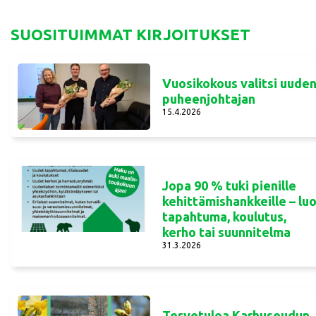
SUOSITUIMMAT KIRJOITUKSET
Vuosikokous valitsi uude
puheenjohtajan
15.4.2026
Jopa 90 % tuki pienille
kehittämishankkeille – lu
tapahtuma, koulutus,
kerho tai suunnitelma
31.3.2026
Tervetuloa Karhuseudun