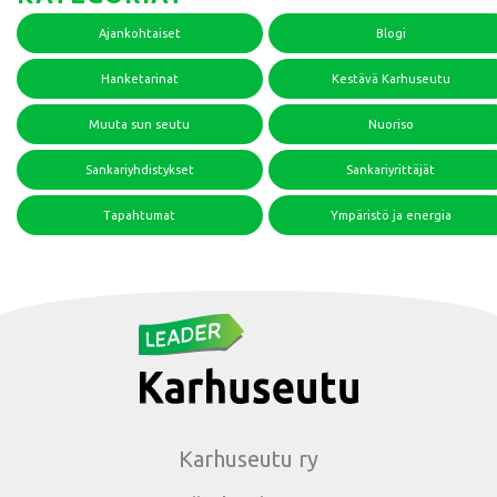
Ajankohtaiset
Blogi
Hanketarinat
Kestävä Karhuseutu
Muuta sun seutu
Nuoriso
Sankariyhdistykset
Sankariyrittäjät
Tapahtumat
Ympäristö ja energia
Karhuseutu ry