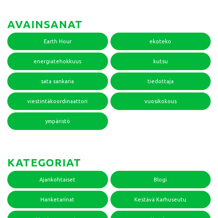
AVAINSANAT
Earth Hour
ekoteko
energiatehokkuus
kutsu
sata sankaria
tiedottaja
viestintäkoordinaattori
vuosikokous
ympäristö
KATEGORIAT
Ajankohtaiset
Blogi
Hanketarinat
Kestävä Karhuseutu