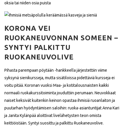
oksia tai niiden osia puista
KORONA VEI
RUOKANEUVONNAN SOMEEN –
SYNTYI PALKITTU
RUOKANEUVOLIVE
Pihasta parempaan pöytään -hankkeella järjestettiin viime
syksynä sienikursseja, mutta sisätiloissa pidettäviä kursseja ei
voitu pitää. Koronan vuoksi Maa- ja kotitalousnaisten kaikki
normaali ruokakurssitoiminta jouduttiin perumaan. Neuvokkaat
naiset keksivät kuitenkin keinon opastaa ihmisiä ruoanlaiton ja
puutarhan hyödyntämisen saloihin: ruoka-asiantuntijat Anna Kari
ja Janita Kylänpää aloittivat livelähetysten teon omista
keittiöistään. Syntyi suosittu ja palkittu Ruokaneuvolive.