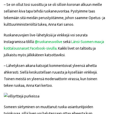
– Se on ollut tosi suosittu ja se oli silloin koronan alkuun meille
sellainen kiva tapa tehdä ruokaneuvontaa. Pystyimme taas
tekemään sitä meidän perustyötämme, johon saamme Opetus- ja
kulttuuriministeriöltä tukea, Anna Kari sanoo.
Ruokaneuvojien live-lähetyksiä ja vinkkejä voi seurata
Instagramissa tilillä
@ruokaneuvolive
sekä
Länsi-Suomen maa ja
kotitalousnaiset Facebook-sivulla
. Kaikki livet on taltioitu ja
julkaistu myös jälkikäteen katsottaviksi.
– Lähetyksen aikana katsojat kommentoivat yleensä aihetta
ahkerasti. Siellä keskustellaan ruuasta ja kysellään vinkkejä.
Toinen meistä on yleensä moderaattorin virassa, kun toinen
tekee ruokaa, Anna Kari kertoo.
Someen siirtyminen on muuttanut ruoka-asiantuntijoiden
työnkuvaa, sillä liven voi halutessaan ottaa aiheesta kuin