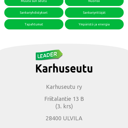
Muuta sun seutu
Nuoriso
Sankariyhdistykset
Sankariyrittäjät
Tapahtumat
Ympäristö ja energia
Karhuseutu ry
Friitalantie 13 B
(3. krs)
28400 ULVILA