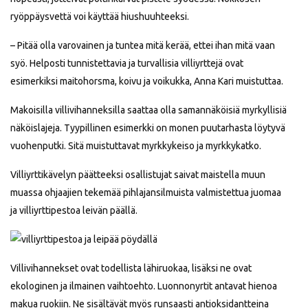
ryöppäysvettä voi käyttää hiushuuhteeksi.
– Pitää olla varovainen ja tuntea mitä kerää, ettei ihan mitä vaan
syö. Helposti tunnistettavia ja turvallisia villiyrttejä ovat
esimerkiksi maitohorsma, koivu ja voikukka, Anna Kari muistuttaa.
Makoisilla villivihanneksilla saattaa olla samannäköisiä myrkyllisiä
näköislajeja. Tyypillinen esimerkki on monen puutarhasta löytyvä
vuohenputki. Sitä muistuttavat myrkkykeiso ja myrkkykatko.
Villiyrttikävelyn päätteeksi osallistujat saivat maistella muun
muassa ohjaajien tekemää pihlajansilmuista valmistettua juomaa
ja villiyrttipestoa leivän päällä.
Villivihannekset ovat todellista lähiruokaa, lisäksi ne ovat
ekologinen ja ilmainen vaihtoehto. Luonnonyrtit antavat hienoa
makua ruokiin. Ne sisältävät myös runsaasti antioksidantteina