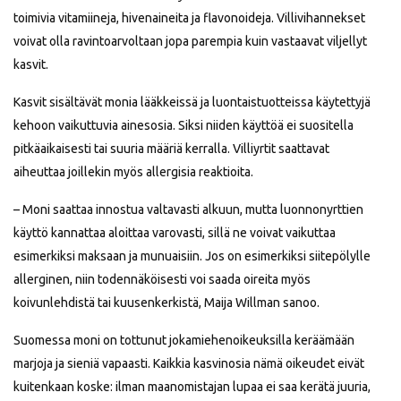
toimivia vitamiineja, hivenaineita ja flavonoideja. Villivihannekset
voivat olla ravintoarvoltaan jopa parempia kuin vastaavat viljellyt
kasvit.
Kasvit sisältävät monia lääkkeissä ja luontaistuotteissa käytettyjä
kehoon vaikuttuvia ainesosia. Siksi niiden käyttöä ei suositella
pitkäaikaisesti tai suuria määriä kerralla. Villiyrtit saattavat
aiheuttaa joillekin myös allergisia reaktioita.
– Moni saattaa innostua valtavasti alkuun, mutta luonnonyrttien
käyttö kannattaa aloittaa varovasti, sillä ne voivat vaikuttaa
esimerkiksi maksaan ja munuaisiin. Jos on esimerkiksi siitepölylle
allerginen, niin todennäköisesti voi saada oireita myös
koivunlehdistä tai kuusenkerkistä, Maija Willman sanoo.
Suomessa moni on tottunut jokamiehenoikeuksilla keräämään
marjoja ja sieniä vapaasti. Kaikkia kasvinosia nämä oikeudet eivät
kuitenkaan koske: ilman maanomistajan lupaa ei saa kerätä juuria,