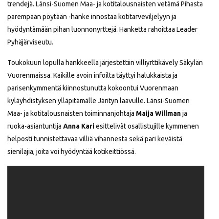
trendejä. Länsi-Suomen Maa- ja kotitalousnaisten vetämä Pihasta
parempaan pöytään -hanke innostaa kotitarveviljelyyn ja
hyödyntämään pihan luonnonyrttejä. Hanketta rahoittaa Leader
Pyhäjärviseutu.
Toukokuun lopulla hankkeella järjestettiin villiyrttikävely Säkylän
Vuorenmaissa. Kaikille avoin infoilta täyttyi halukkaista ja
parisenkymmentä kiinnostunutta kokoontui Vuorenmaan
kyläyhdistyksen ylläpitämälle Järityn laavulle. Länsi-Suomen
Maa- ja kotitalousnaisten toiminnanjohtaja
Maija Willman
ja
ruoka-asiantuntija
Anna Kari
esittelivät osallistujille kymmenen
helposti tunnistettavaa villiä vihannesta sekä pari keväistä
sienilajia, joita voi hyödyntää kotikeittiössä.