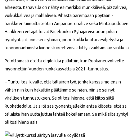
aiheesta. Kanavalla on nähty esimerkiksi munkkiliveä, pizzaliveä,
voikukkaliveä ja mahlaliveä. Pihasta parempaan pöytään -
hankkeen tiimoilta tehtiin Ämpäriperunalive sekä Minttupullolive.
Hankkeen vetäjät loivat Facebookiin Pyhäjärviseudun pihan
hyödyntäjät -nimisen ryhmän, jonne kaikki kotitarveviljelystä ja
luonnonantimista kiinnostuneet voivat liittyä vaihtamaan vinkkejä.
Pelottomasti otettu digiloikka palkittiin, kun Ruokaneuvolivelle
myönnettiin Vuoden ruokakasvattaja 2021 -tunnustus.
– Tuntui tosi kivalle, että tällainen työ, jonka kanssa me ensin
vähän niin kuin hakattiin päätämme seinään, niin se sai nyt
virallisen tunnustuksen. Se oli tosi hienoa, että kiitos siitä
Ruokatiedolle. Ja siitä saa työnantajallekin antaa kiitosta, että sai
tällaista ihan uutta juttua lähteä kokeilemaan. Se mikä siitä syntyi
oli tosi hieno asia.