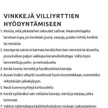
VINKKEJÄ VILLIYRTTIEN
HYÖDYNTÄMISEEN
Muista, mitä jokamiehen oikeudet sallivat. Maanomistajalta
tarvitaan lupa, jos kerätään juuria, varpuja, puiden lehtiä, kerkkiä
tai neulasia.
Kasveja tai sieniä ei kannata kerätä ihan tien vierestä tai alueelta,
jossa kulkee paljon vaikkapa koiranulkoiluttajia. Vältä myös
lannoitettuja pelto- ja metsäalueita.
Kerää nuoria, terveitä ja hyväkuntoisia kasveja.
Ruoan lisäksi villiyrtit soveltuvat hyvin kosmetiikkaan, esimerkiksi
virkistävään jalkakylpyyn.
Nauti luonnonyrttejä kohtuudella.
Kerää syötäväksi vain sellaisia kasveja, sieniä ja marjoja, jotka
tunnistat.
Valitse säilöntätapa käyttötarkoituksen mukaan: pakastaminen