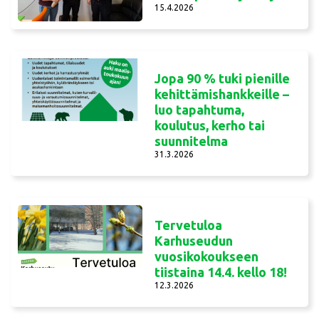
15.4.2026
Jopa 90 % tuki pienille
kehittämishankkeille –
luo tapahtuma,
koulutus, kerho tai
suunnitelma
31.3.2026
Tervetuloa
Karhuseudun
vuosikokoukseen
tiistaina 14.4. kello 18!
12.3.2026