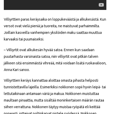
Villiyrttien paras keräysaika on loppukeväästä ja alkukesästä. Kun
versot ovat vielä pieniä ja tuoreita, ne maistuvat parhaimmilta.
Joillain kasveilla vanhempien yksilöiden maku saattaa muuttua
karvaaksi tai puumaiseksi.
– Villiyrtit ovat alkukesän hyvää satoa. Ennen kun saadaan
puutarhasta varsinaista satoa, niin villiyrtit ovat pitkän talven
jälkeen sitä ensimmäistä vihreää, mitä voidaan lisätä ruokavalioon,
Anna Kari sanoo.
Villiyrttien keräys kannattaa aloittaa omasta pihasta helposti
tunnistettavilla lajeilla. Esimerkiksi nokkonen sopii hyvin leipä- tai
lettutaikinaan antamaan väriä ja makua. Nokkonen muistuttaa
maultaan pinaattia, mutta sisältää moninkertaisen määrän rautaa
siihen verrattuna. Nokkonen täytyy muistaa ryöpätä eli keittää
nopeasti, jotteivat poltinkarvat pistele syödessä. Nokkosen