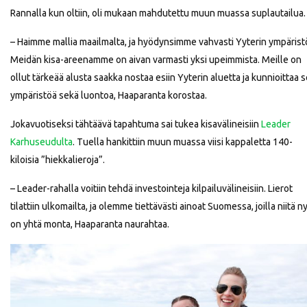
Rannalla kun oltiin, oli mukaan mahdutettu muun muassa suplautailua.
– Haimme mallia maailmalta, ja hyödynsimme vahvasti Yyterin ympärist
Meidän kisa-areenamme on aivan varmasti yksi upeimmista. Meille on
ollut tärkeää alusta saakka nostaa esiin Yyterin aluetta ja kunnioittaa 
ympäristöä sekä luontoa, Haaparanta korostaa.
Jokavuotiseksi tähtäävä tapahtuma sai tukea kisavälineisiin
Leader
Karhuseudulta
. Tuella hankittiin muun muassa viisi kappaletta 140-
kiloisia ”hiekkalieroja”.
– Leader-rahalla voitiin tehdä investointeja kilpailuvälineisiin. Lierot
tilattiin ulkomailta, ja olemme tiettävästi ainoat Suomessa, joilla niitä n
on yhtä monta, Haaparanta naurahtaa.