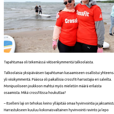
Tapahtumaa oli tekemässä viitisenkymmentä talkoolaista.
Talkoolaisia yksipäiväisen tapahtuman kasaamiseen osallistui yhteens
yli viisikymmentä. Pääosa oli paikallisia crossfit-harrastajia eri saleilta.
Monipuoliseen joukkoon mahtui myös mieletön määrä erilaista
osaamista. Mikä crossfitissa houkuttaa?
– Itselleni laji on tehokas keino ylläpitää omaa hyvinvointia ja jaksamist
Harrastukseen kuuluu kokonaisvaltainen hyvinvointi ravinto ja lepo