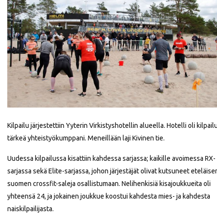
Kilpailu järjestettiin Yyterin Virkistyshotellin alueella. Hotelli oli kilpail
tärkeä yhteistyökumppani. Meneillään laji Kivinen tie.
Uudessa kilpailussa kisattiin kahdessa sarjassa; kaikille avoimessa RX-
sarjassa sekä Elite-sarjassa, johon järjestäjät olivat kutsuneet eteläise
suomen crossfit-saleja osallistumaan. Nelihenkisiä kisajoukkueita oli
yhteensä 24, ja jokainen joukkue koostui kahdesta mies- ja kahdesta
naiskilpailijasta.