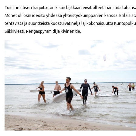
Toiminnallisen harjoittelun kisan lajitkaan eivät olleet ihan mitä tahans
Monet oli osin ideoitu yhdessä yhteistyökumppanien kanssa. Erilaisist
tehtävistä ja suoritteista koostuivat neljä lajikokonaisuutta Kuntopolku
Säkkiviesti, Rengaspyramidi ja Kivinen tie.