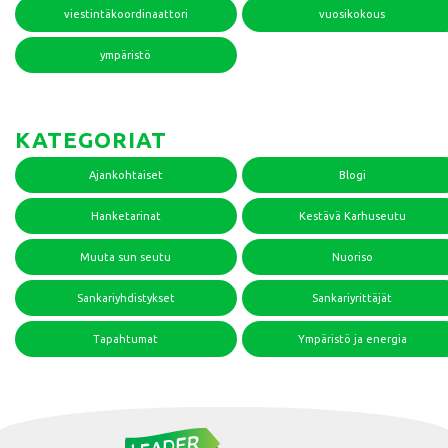
viestintäkoordinaattori
vuosikokous
ympäristö
KATEGORIAT
Ajankohtaiset
Blogi
Hanketarinat
Kestävä Karhuseutu
Muuta sun seutu
Nuoriso
Sankariyhdistykset
Sankariyrittäjät
Tapahtumat
Ympäristö ja energia