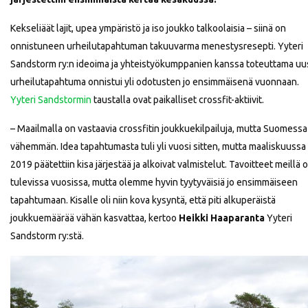
Kekseliäät lajit, upea ympäristö ja iso joukko talkoolaisia – siinä on
onnistuneen urheilutapahtuman takuuvarma menestysresepti. Yyteri
Sandstorm ry:n ideoima ja yhteistyökumppanien kanssa toteuttama uu
urheilutapahtuma onnistui yli odotusten jo ensimmäisenä vuonnaan.
Yyteri Sandstormin
taustalla ovat paikalliset crossfit-aktiivit.
– Maailmalla on vastaavia crossfitin joukkuekilpailuja, mutta Suomessa
vähemmän. Idea tapahtumasta tuli yli vuosi sitten, mutta maaliskuussa
2019 päätettiin kisa järjestää ja alkoivat valmistelut. Tavoitteet meillä 
tulevissa vuosissa, mutta olemme hyvin tyytyväisiä jo ensimmäiseen
tapahtumaan. Kisalle oli niin kova kysyntä, että piti alkuperäistä
joukkuemäärää vähän kasvattaa, kertoo
Heikki Haaparanta
Yyteri
Sandstorm ry:stä.