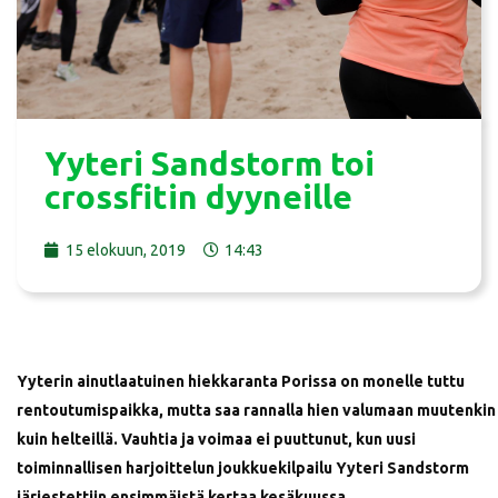
Yyteri Sandstorm toi
crossfitin dyyneille
15 elokuun, 2019
14:43
Yyterin ainutlaatuinen hiekkaranta Porissa on monelle tuttu
rentoutumispaikka, mutta saa rannalla hien valumaan muutenkin
kuin helteillä. Vauhtia ja voimaa ei puuttunut, kun uusi
toiminnallisen harjoittelun joukkuekilpailu Yyteri Sandstorm
järjestettiin ensimmäistä kertaa kesäkuussa.