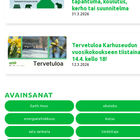
tapahtuma, koulutus,
kerho tai suunnitelma
31.3.2026
Tervetuloa Karhuseudun
vuosikokoukseen tiistain
14.4. kello 18!
12.3.2026
AVAINSANAT
Earth Hour
ekoteko
energiatehokkuus
kutsu
sata sankaria
tiedottaja